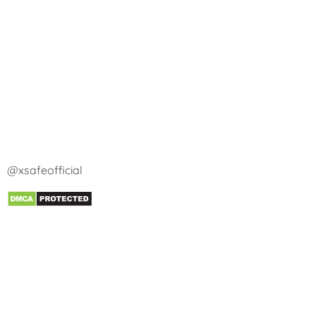
@xsafeofficial