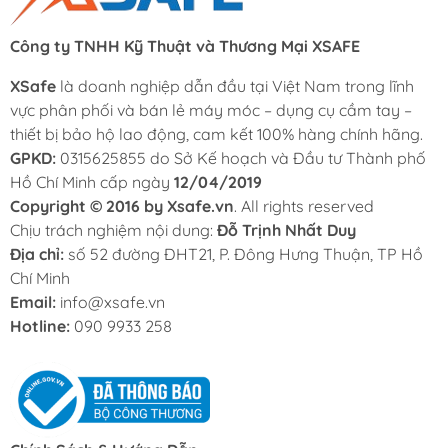
Công ty TNHH Kỹ Thuật và Thương Mại XSAFE
XSafe
là doanh nghiệp dẫn đầu tại Việt Nam trong lĩnh
vực phân phối và bán lẻ máy móc – dụng cụ cầm tay –
thiết bị bảo hộ lao động, cam kết 100% hàng chính hãng.
GPKD:
0315625855 do Sở Kế hoạch và Đầu tư Thành phố
Hồ Chí Minh cấp ngày
12/04/2019
Copyright © 2016 by Xsafe.vn
. All rights reserved
Chịu trách nghiệm nội dung:
Đỗ Trịnh Nhất Duy
Địa chỉ:
số 52 đường ĐHT21, P. Đông Hưng Thuận, TP Hồ
Chí Minh
Email:
info@xsafe.vn
Hotline:
090 9933 258