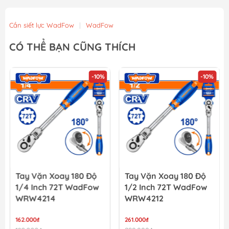
Cần siết lực WadFow
|
WadFow
CÓ THỂ BẠN CŨNG THÍCH
-10%
-10%
Tay Vặn Xoay 180 Độ
Tay Vặn Xoay 180 Độ
1/4 Inch 72T WadFow
1/2 Inch 72T WadFow
WRW4214
WRW4212
162.000₫
261.000₫