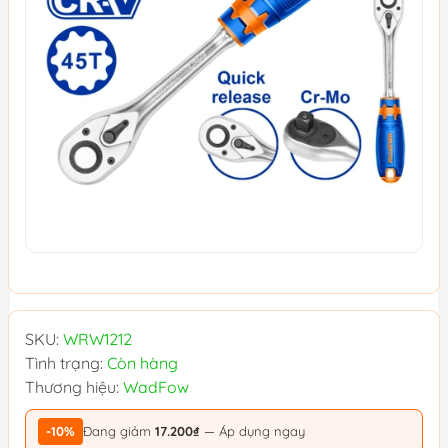
SKU:
WRW1212
Tình trạng:
Còn hàng
Thương hiệu:
WadFow
-10%
Đang giảm
17.200₫
— Áp dụng ngay