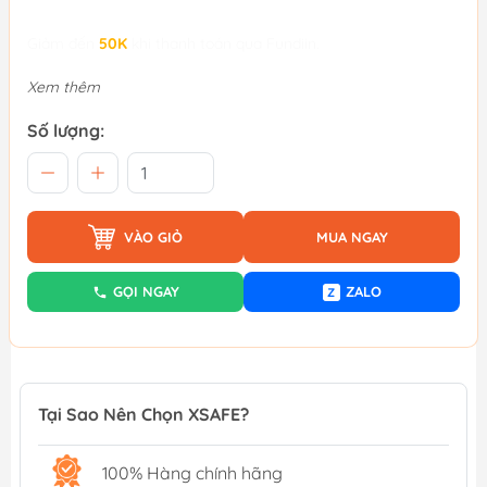
Giảm đến
50K
khi thanh toán qua Fundiin.
Xem thêm
Số lượng:
VÀO GIỎ
MUA NGAY
GỌI NGAY
ZALO
Z
Tại Sao Nên Chọn XSAFE?
100% Hàng chính hãng