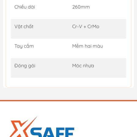
Chiều dài
260mm
Vật chất
Cr-V + CrMo
Tay cầm
Mềm hai màu
Đóng gói
Móc nhựa