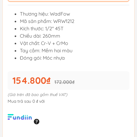
Thương hiệu: WadFow
Mã sản phẩm: WRW1212
Kích thước: 1/2" 45T
Chiều dài: 260mm
Vật chất: Cr-V + CrMo
Tay cầm: Mềm hai màu
Đóng gói: Móc nhựa
154.800₫
172.000₫
(Giá trên đã bao gồm thuế VAT)
Mua trả sau 0 ₫ với