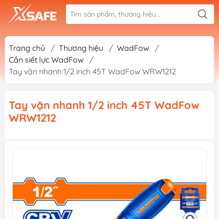
Trang chủ
/
Thương hiệu
/
WadFow
/
Cần siết lực WadFow
/
Tay vặn nhanh 1/2 inch 45T WadFow WRW1212
Tay vặn nhanh 1/2 inch 45T WadFow
WRW1212