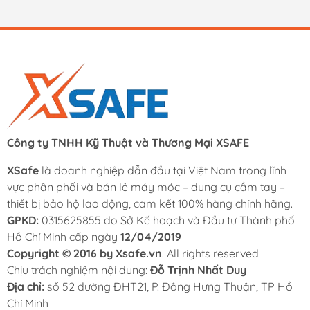
Công ty TNHH Kỹ Thuật và Thương Mại XSAFE
XSafe
là doanh nghiệp dẫn đầu tại Việt Nam trong lĩnh
vực phân phối và bán lẻ máy móc – dụng cụ cầm tay –
thiết bị bảo hộ lao động, cam kết 100% hàng chính hãng.
GPKD:
0315625855 do Sở Kế hoạch và Đầu tư Thành phố
Hồ Chí Minh cấp ngày
12/04/2019
Copyright © 2016 by Xsafe.vn
. All rights reserved
Chịu trách nghiệm nội dung:
Đỗ Trịnh Nhất Duy
Địa chỉ:
số 52 đường ĐHT21, P. Đông Hưng Thuận, TP Hồ
Chí Minh