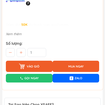
Giảm đến
50K
khi thanh toán qua Fundiin.
Xem thêm
Số lượng:
VÀO GIỎ
MUA NGAY
GỌI NGAY
ZALO
Z
Tại Sao Nên Chọn XSAFE?