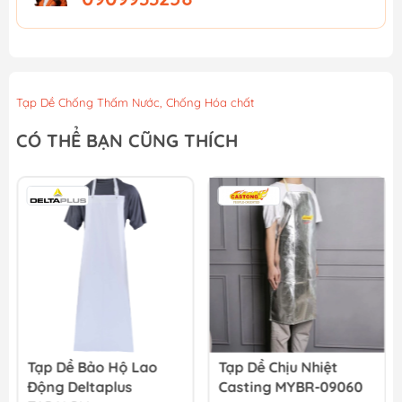
Tạp Dề Chống Thấm Nước, Chống Hóa chất
CÓ THỂ BẠN CŨNG THÍCH
Tạp Dề Bảo Hộ Lao
Tạp Dề Chịu Nhiệt
Động Deltaplus
Casting MYBR-09060