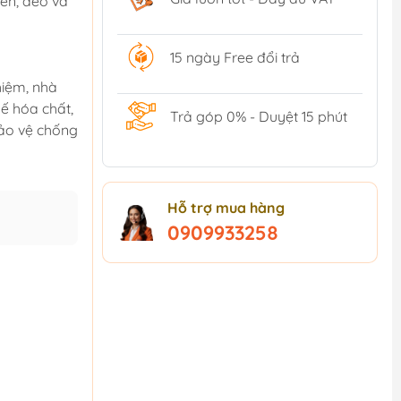
ền, dẻo và
15 ngày Free đổi trả
hiệm, nhà
ế hóa chất,
Trả góp 0% - Duyệt 15 phút
bảo vệ chống
Hỗ trợ mua hàng
0909933258