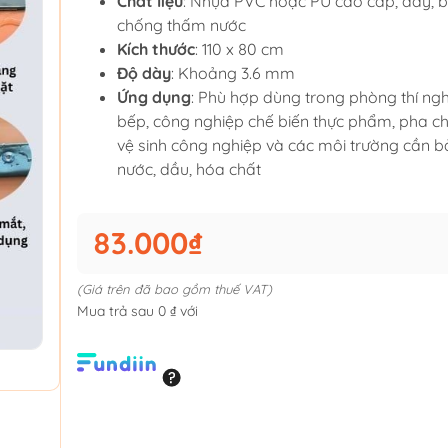
Chất liệu
: Nhựa PVC hoặc PU cao cấp, dày, b
chống thấm nước
Kích thước
: 110 x 80 cm
Độ dày
: Khoảng 3.6 mm
Ứng dụng
: Phù hợp dùng trong phòng thí ng
bếp, công nghiệp chế biến thực phẩm, pha ch
vệ sinh công nghiệp và các môi trường cần 
nước, dầu, hóa chất
83.000₫
(Giá trên đã bao gồm thuế VAT)
Mua trả sau 0 ₫ với