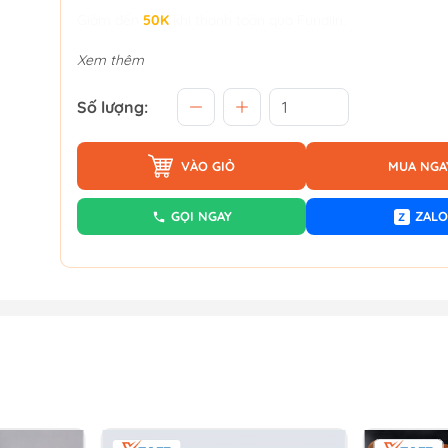
Giảm đến
50K
khi thanh toán qua Fundiin.
Xem thêm
Số lượng:
VÀO GIỎ
MUA NGA
GỌI NGAY
ZALO
Z