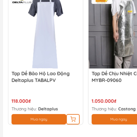
Tạp Dề Bảo Hộ Lao Động
Tạp Dề Chịu Nhiệt 
Deltaplus TABALPV
MYBR-09060
118.000₫
1.050.000₫
Thương hiệu:
Deltaplus
Thương hiệu:
Castong
Mua ngay
Mua ngay