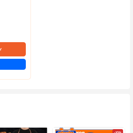
Y
-10%