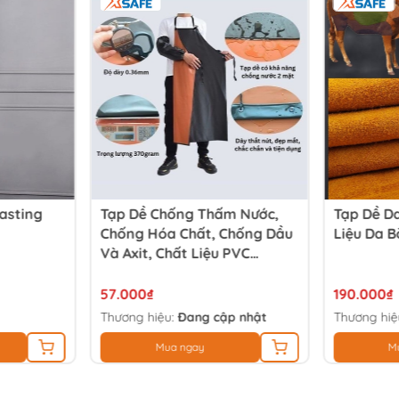
Casting
Tạp Dề Chống Thấm Nước,
Tạp Dề D
Chống Hóa Chất, Chống Dầu
Liệu Da 
Và Axit, Chất Liệu PVC
110x80cm Garan
57.000₫
190.000₫
Thương hiệu:
Đang cập nhật
Thương hiệ
Mua ngay
M