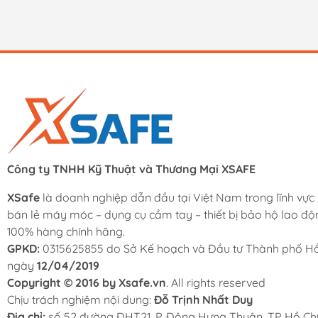
Công ty TNHH Kỹ Thuật và Thương Mại XSAFE
XSafe
là doanh nghiệp dẫn đầu tại Việt Nam trong lĩnh vực
bán lẻ máy móc – dụng cụ cầm tay – thiết bị bảo hộ lao độ
100% hàng chính hãng.
GPKD:
0315625855 do Sở Kế hoạch và Đầu tư Thành phố Hồ
ngày
12/04/2019
Copyright © 2016 by Xsafe.vn
. All rights reserved
Chịu trách nghiệm nội dung:
Đỗ Trịnh Nhất Duy
Địa chỉ:
số 52 đường ĐHT21, P. Đông Hưng Thuận, TP Hồ Chí