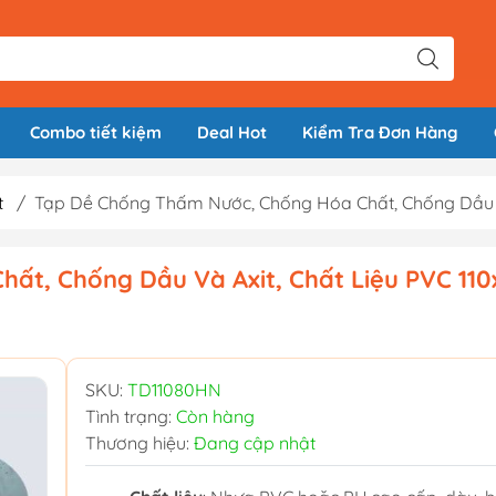
Combo tiết kiệm
Deal Hot
Kiểm Tra Đơn Hàng
t
/
Tạp Dề Chống Thấm Nước, Chống Hóa Chất, Chống Dầu 
ất, Chống Dầu Và Axit, Chất Liệu PVC 11
SKU:
TD11080HN
Tình trạng:
Còn hàng
Thương hiệu:
Đang cập nhật