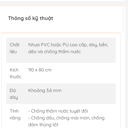
Thông số kỹ thuật
Chất
Nhựa PVC hoặc PU cao cấp, dày, bền,
liệu
dẻo và chống thấm nước
Kích
110 x 80 cm
thước
Độ
Khoảng 3.6 mm
dày
Tính
- Chống thấm nước tuyệt đối
năng
- Chống dầu, chống mài mòn, chống
đâm thủng tốt