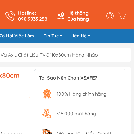
Hotline:
Hệ thống
090 9933 258
Cửa hàng
Cơ Hội Việc Làm
Tin Tức
Liên Hệ
Và Axit, Chất Liệu PVC 110x80cm Hàng Nhập
0x80cm
Tại Sao Nên Chọn XSAFE?
100% Hàng chính hãng
>15,000 mặt hàng
Giá luôn tốt - Đầy đủ VAT