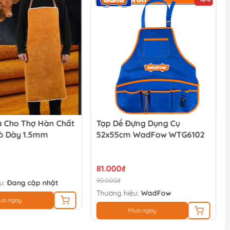
a Cho Thợ Hàn Chất
Tạp Dề Đựng Dụng Cụ
Bò Dày 1.5mm
52x55cm WadFow WTG6102
81.000₫
90.000₫
u:
Đang cập nhật
Thương hiệu:
WadFow
ua ngay
Mua ngay