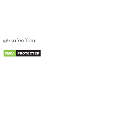
@xsafeofficial