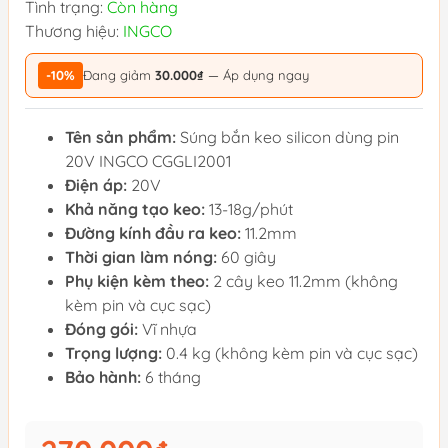
Tình trạng:
Còn hàng
Thương hiệu:
INGCO
-10%
Đang giảm
30.000₫
— Áp dụng ngay
Tên sản phẩm:
Súng bắn keo silicon dùng pin
20V INGCO CGGLI2001
Điện áp:
20V
Khả năng tạo keo:
13-18g/phút
Đường kính đầu ra keo:
11.2mm
Thời gian làm nóng:
60 giây
Phụ kiện kèm theo:
2 cây keo 11.2mm (không
kèm pin và cục sạc)
Đóng gói:
Vĩ nhựa
Trọng lượng:
0.4 kg (không kèm pin và cục sạc)
Bảo hành:
6 tháng