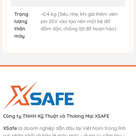
Trọng
~0.4 kg (Siêu nhẹ, khi gài thêm viên
lượng
pin 20V vào tạo nên một bệ đỡ
thân
đầm dặn, chống lật đổ hoàn hảo)
máy
Công ty TNHH Kỹ Thuật và Thương Mại XSAFE
XSafe
là doanh nghiệp dẫn đầu tại Việt Nam trong lĩnh
vực phân phối và bán lẻ máy móc – dụng cụ cầm tay –