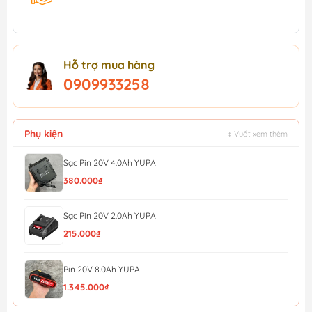
Hỗ trợ mua hàng
0909933258
Phụ kiện
↕ Vuốt xem thêm
Sạc Pin 20V 4.0Ah YUPAI
380.000₫
Sạc Pin 20V 2.0Ah YUPAI
215.000₫
Pin 20V 8.0Ah YUPAI
1.345.000₫