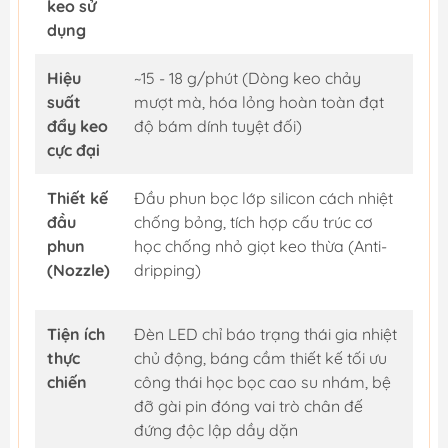
keo sử
dụng
Hiệu
~15 - 18 g/phút (Dòng keo chảy
suất
mượt mà, hóa lỏng hoàn toàn đạt
đẩy keo
độ bám dính tuyệt đối)
cực đại
Thiết kế
Đầu phun bọc lớp silicon cách nhiệt
đầu
chống bỏng, tích hợp cấu trúc cơ
phun
học chống nhỏ giọt keo thừa (Anti-
(Nozzle)
dripping)
Tiện ích
Đèn LED chỉ báo trạng thái gia nhiệt
thực
chủ động, báng cầm thiết kế tối ưu
chiến
công thái học bọc cao su nhám, bệ
đỡ gài pin đóng vai trò chân đế
đứng độc lập dầy dặn