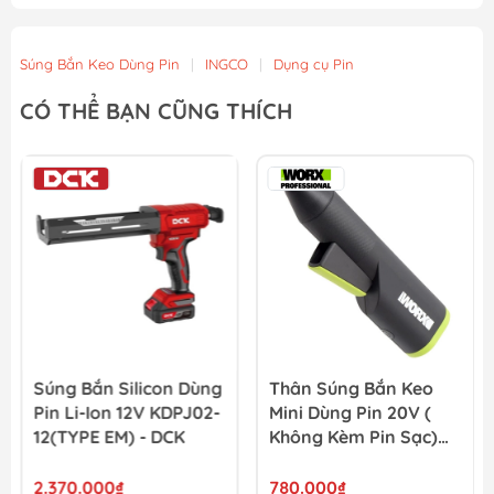
Pin 20V 6.0Ah YUPAI
1.170.000₫
Súng Bắn Keo Dùng Pin
|
INGCO
|
Dụng cụ Pin
Pin 20V 4.0Ah YUPAI
CÓ THỂ BẠN CŨNG THÍCH
850.000₫
Pin 20V 2.0Ah YUPAI
490.000₫
Súng Bắn Silicon Dùng
Thân Súng Bắn Keo
Pin Li-Ion 12V KDPJ02-
Mini Dùng Pin 20V (
12(TYPE EM) - DCK
Không Kèm Pin Sạc)
Worx WU596.9
2.370.000₫
780.000₫