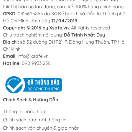
thiết bị bảo hộ lao động, cam kết 100% hàng chính hãng.
GPKD:
0315625855 do Sở Kế hoạch và Đầu tư Thành phố
Hồ Chí Minh cấp ngày
12/04/2019
Copyright © 2016 by Xsafe.vn
. All rights reserved
Chịu trách nghiệm nội dung:
Đỗ Trịnh Nhất Duy
Địa chỉ:
số 52 đường ĐHT21, P. Đông Hưng Thuận, TP Hồ
Chí Minh
Email:
info@xsafe.vn
Hotline:
090 9933 258
Chính Sách & Hướng Dẫn
Thông tin hàng hóa
Chính sách bảo mật thông tin
Chính sách vận chuyển & giao nhận