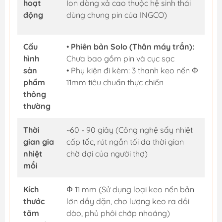
hoạt
Ion dòng xả cao thuộc hệ sinh thái
động
dùng chung pin của INGCO)
Cấu
•
Phiên bản Solo (Thân máy trần):
hình
Chưa bao gồm pin và cục sạc
sản
• Phụ kiện đi kèm: 3 thanh keo nến Φ
phẩm
11mm tiêu chuẩn thực chiến
thông
thường
Thời
~60 - 90 giây (Công nghệ sấy nhiệt
gian gia
cấp tốc, rút ngắn tối đa thời gian
nhiệt
chờ đợi của người thợ)
mồi
Kích
Φ 11 mm (Sử dụng loại keo nến bản
thước
lớn dầy dặn, cho lượng keo ra dồi
tăm
dào, phủ phôi chớp nhoáng)