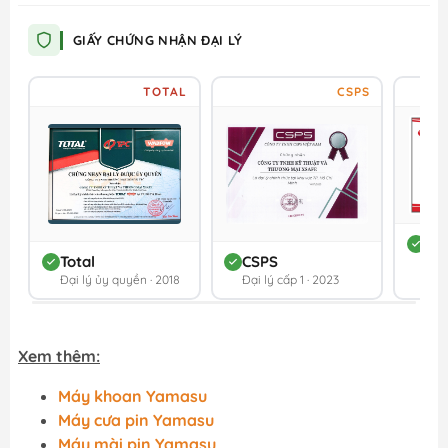
GIẤY CHỨNG NHẬN ĐẠI LÝ
TOTAL
CSPS
DC
Total
CSPS
Đối 
Đại lý ủy quyền · 2018
Đại lý cấp 1 · 2023
202
Xem thêm:
Máy khoan Yamasu
Máy cưa pin Yamasu
Máy mài pin Yamasu