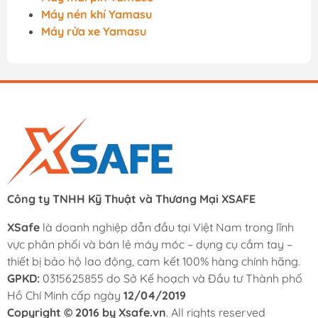
Máy nén khí Yamasu
Máy rửa xe Yamasu
Công ty TNHH Kỹ Thuật và Thương Mại XSAFE
XSafe
là doanh nghiệp dẫn đầu tại Việt Nam trong lĩnh
vực phân phối và bán lẻ máy móc – dụng cụ cầm tay –
thiết bị bảo hộ lao động, cam kết 100% hàng chính hãng.
GPKD:
0315625855 do Sở Kế hoạch và Đầu tư Thành phố
Hồ Chí Minh cấp ngày
12/04/2019
Copyright © 2016 by Xsafe.vn
. All rights reserved