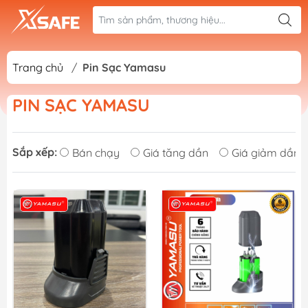
Trang chủ
/
Pin Sạc Yamasu
PIN SẠC YAMASU
Sắp xếp:
Bán chạy
Giá tăng dần
Giá giảm dần