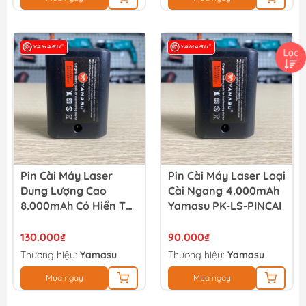
Pin Cài Máy Laser
Pin Cài Máy Laser Loại
Dung Lượng Cao
Cài Ngang 4.000mAh
8.000mAh Có Hiển Thị
Yamasu PK-LS-PINCAI
Dung Lượng Pin
Yamasu PK-LS-
130.000₫
90.000₫
PINCAI8000
Thương hiệu:
Yamasu
Thương hiệu:
Yamasu
Mua ngay
Mua ngay