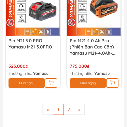
Pin M21 3.0 PRO
Pin M21 4.0 Ah Pro
Yamasu M21-3.0PRO
(Phiên Bản Cao Cấp)
Yamasu M21-4.0Ah-
PRO
523.000₫
775.000₫
Thương hiệu:
Yamasu
Thương hiệu:
Yamasu
Mua ngay
Mua ngay
«
1
2
»