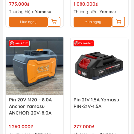
775.000₫
1.080.000₫
Thương hiệu:
Yamasu
Thương hiệu:
Yamasu
Mua ngay
Mua ngay
Pin 20V M20 – 8.0A
Pin 21V 1.5A Yamasu
Anchor Yamasu
PIN-21V-1.5A
ANCHOR-20V-8.0A
1.260.000₫
277.000₫