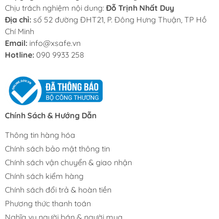
Chịu trách nghiệm nội dung:
Đỗ Trịnh Nhất Duy
Địa chỉ:
số 52 đường ĐHT21, P. Đông Hưng Thuận, TP Hồ
Chí Minh
Email:
info@xsafe.vn
Hotline:
090 9933 258
Chính Sách & Hướng Dẫn
Thông tin hàng hóa
Chính sách bảo mật thông tin
Chính sách vận chuyển & giao nhận
Chính sách kiểm hàng
Chính sách đổi trả & hoàn tiền
Phương thức thanh toán
Nghĩa vụ người bán & người mua