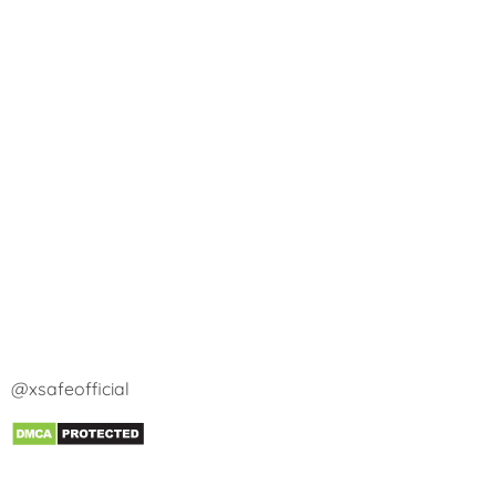
@xsafeofficial