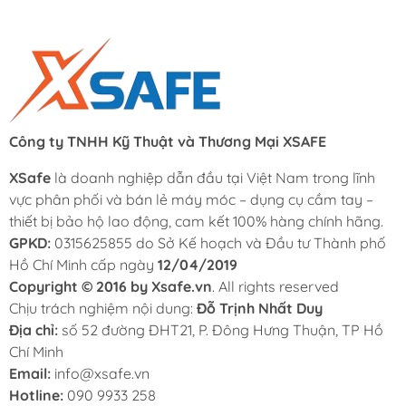
Công ty TNHH Kỹ Thuật và Thương Mại XSAFE
XSafe
là doanh nghiệp dẫn đầu tại Việt Nam trong lĩnh
vực phân phối và bán lẻ máy móc – dụng cụ cầm tay –
thiết bị bảo hộ lao động, cam kết 100% hàng chính hãng.
GPKD:
0315625855 do Sở Kế hoạch và Đầu tư Thành phố
Hồ Chí Minh cấp ngày
12/04/2019
Copyright © 2016 by Xsafe.vn
. All rights reserved
Chịu trách nghiệm nội dung:
Đỗ Trịnh Nhất Duy
Địa chỉ:
số 52 đường ĐHT21, P. Đông Hưng Thuận, TP Hồ
Chí Minh
Email:
info@xsafe.vn
Hotline:
090 9933 258