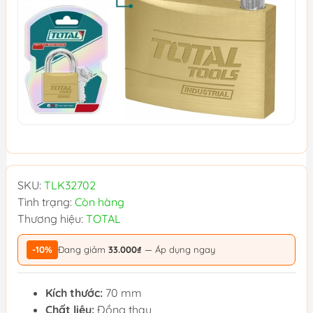
SKU:
TLK32702
Tình trạng:
Còn hàng
Thương hiệu:
TOTAL
-10%
Đang giảm
33.000₫
— Áp dụng ngay
Kích thước:
70 mm
Chất liệu:
Đồng thau