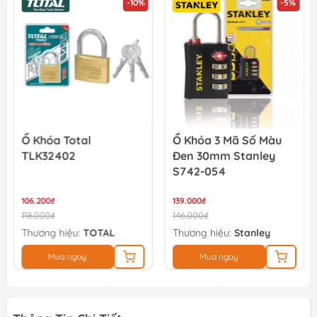
-10%
-5%
Ổ Khóa Total
Ổ Khóa 3 Mã Số Màu
TLK32402
Đen 30mm Stanley
S742-054
106.200₫
139.000₫
118.000₫
146.000₫
Thương hiệu:
TOTAL
Thương hiệu:
Stanley
Mua ngay
Mua ngay