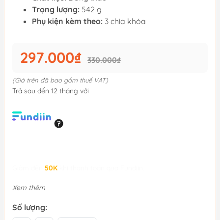
Trọng lượng:
542 g
Phụ kiện kèm theo:
3 chìa khóa
297.000₫
330.000₫
(Giá trên đã bao gồm thuế VAT)
Trả sau đến 12 tháng với
Giảm đến
50K
khi thanh toán qua Fundiin.
Xem thêm
Số lượng: