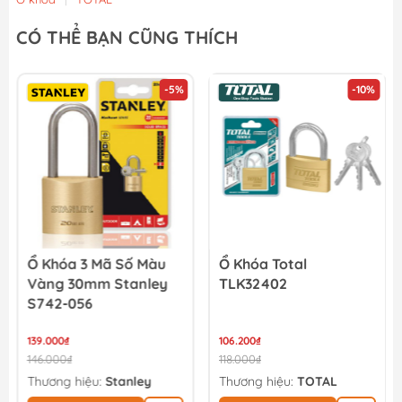
CÓ THỂ BẠN CŨNG THÍCH
-5%
-10%
Ổ Khóa 3 Mã Số Màu
Ổ Khóa Total
Vàng 30mm Stanley
TLK32402
S742-056
139.000₫
106.200₫
146.000₫
118.000₫
Thương hiệu:
Stanley
Thương hiệu:
TOTAL