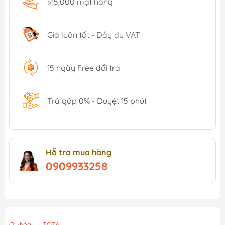
>15,000 mặt hàng
Giá luôn tốt - Đầy đủ VAT
15 ngày Free đổi trả
Trả góp 0% - Duyệt 15 phút
Hỗ trợ mua hàng
0909933258
Ổ khóa
|
TOTAL