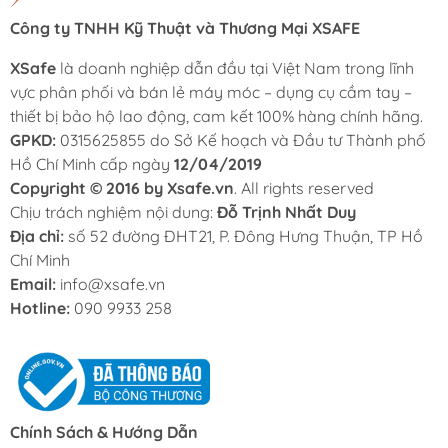
Công ty TNHH Kỹ Thuật và Thương Mại XSAFE
XSafe
là doanh nghiệp dẫn đầu tại Việt Nam trong lĩnh
vực phân phối và bán lẻ máy móc – dụng cụ cầm tay –
thiết bị bảo hộ lao động, cam kết 100% hàng chính hãng.
GPKD:
0315625855 do Sở Kế hoạch và Đầu tư Thành phố
Hồ Chí Minh cấp ngày
12/04/2019
Copyright © 2016 by Xsafe.vn
. All rights reserved
Chịu trách nghiệm nội dung:
Đỗ Trịnh Nhất Duy
Địa chỉ:
số 52 đường ĐHT21, P. Đông Hưng Thuận, TP Hồ
Chí Minh
Email:
info@xsafe.vn
Hotline:
090 9933 258
Chính Sách & Hướng Dẫn