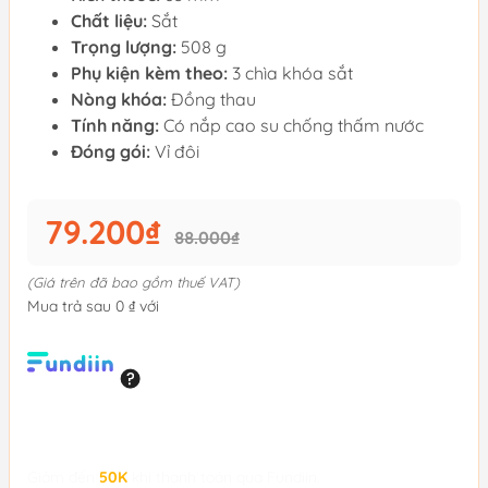
Chất liệu:
Sắt
Trọng lượng:
508 g
Phụ kiện kèm theo:
3 chìa khóa sắt
Nòng khóa:
Đồng thau
Tính năng:
Có nắp cao su chống thấm nước
Đóng gói:
Vỉ đôi
79.200₫
88.000₫
(Giá trên đã bao gồm thuế VAT)
Mua trả sau 0 ₫ với
Giảm đến
50K
khi thanh toán qua Fundiin.