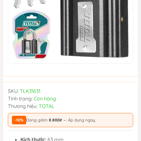
SKU:
TLK31631
Tình trạng:
Còn hàng
Thương hiệu:
TOTAL
-10%
Đang giảm
8.800₫
— Áp dụng ngay
Kích thước:
63 mm