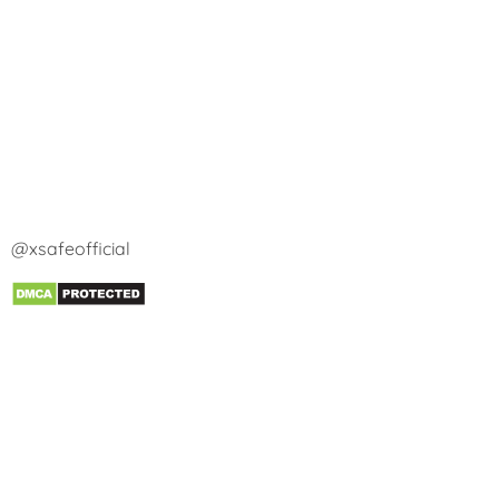
@xsafeofficial