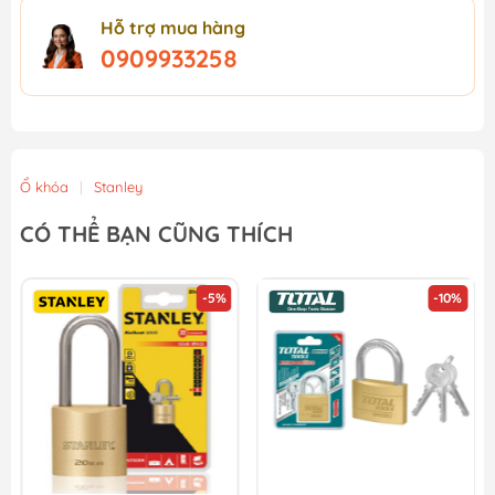
Hỗ trợ mua hàng
0909933258
Ổ khóa
|
Stanley
CÓ THỂ BẠN CŨNG THÍCH
-5%
-10%