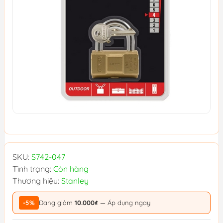
SKU:
S742-047
Tình trạng:
Còn hàng
Thương hiệu:
Stanley
-5%
Đang giảm
10.000₫
— Áp dụng ngay