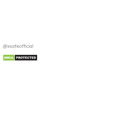
@xsafeofficial