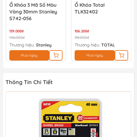
Ổ Khóa 3 Mã Số Màu
Ổ Khóa Total
Vàng 30mm Stanley
TLK32402
S742-056
139.000₫
106.200₫
146.000₫
118.000₫
Thương hiệu:
Stanley
Thương hiệu:
TOTAL
Mua ngay
Mua ngay
Thông Tin Chi Tiết