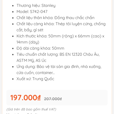
Thương hiệu: Stanley
Model: S742-047
Chất liệu thân khóa: Đồng thau chắc chắn
Chất liệu càng khóa: Thép tôi luyện cứng, chống
cắt, bẩy, gỉ sét
Kích thước khóa: 50mm (rộng) x 66mm (cao) x
14mm (dày)
Độ dài càng khóa: 50mm
Tiêu chuẩn chất lượng: BS EN 12320 Châu Âu,
ASTM Mỹ, AS Úc
Ứng dụng: Bảo vệ tài sản gia đình, nhà xưởng,
cửa cuốn, container...
Xuất xứ: Trung Quốc
197.000₫
207.000₫
(Giá trên đã bao gồm thuế VAT)