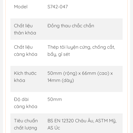
Model
S742-047
Chất liệu
Đồng thau chắc chắn
thân khóa
Chất liệu
Thép tôi luyện cứng, chống cắt,
càng khóa
bẩy, gỉ sét
Kích thước
50mm (rộng) x 66mm (cao) x
khóa
14mm (dày)
Độ dài
50mm
càng khóa
Tiêu chuẩn
BS EN 12320 Châu Âu, ASTM Mỹ,
chất lượng
AS Úc