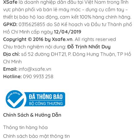
XSafe
là doanh nghiệp dẫn đầu tại Việt Nam trong lĩnh
vực phân phối và bán lẻ máy móc – dụng cụ cầm tay –
thiết bị bảo hộ lao động, cam kết 100% hàng chính hãng.
GPKD:
0315625855 do Sở Kế hoạch và Đầu tư Thành phố
Hồ Chí Minh cấp ngày
12/04/2019
Copyright © 2016 by Xsafe.vn
. All rights reserved
Chịu trách nghiệm nội dung:
Đỗ Trịnh Nhất Duy
Địa chỉ:
số 52 đường ĐHT21, P. Đông Hưng Thuận, TP Hồ
Chí Minh
Email:
info@xsafe.vn
Hotline:
090 9933 258
Chính Sách & Hướng Dẫn
Thông tin hàng hóa
Chính sách bảo mật thông tin