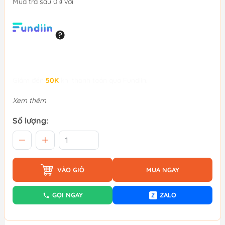
Mua trả sau 0 ₫ với
Giảm đến
50K
khi thanh toán qua Fundiin.
Xem thêm
Số lượng:
VÀO GIỎ
MUA NGAY
GỌI NGAY
ZALO
Z