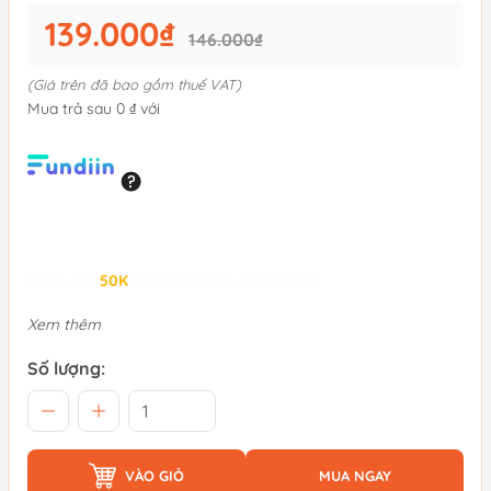
139.000₫
146.000₫
(Giá trên đã bao gồm thuế VAT)
Mua trả sau 0 ₫ với
Giảm đến
50K
khi thanh toán qua Fundiin.
Xem thêm
Số lượng:
VÀO GIỎ
MUA NGAY