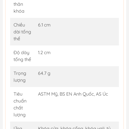
thân
khóa
Chiều
6.1 cm
dài tổng
thể
Độ dày
1.2 cm
tổng thể
Trọng
64.7 g
lượng
Tiêu
ASTM Mỹ, BS EN Anh Quốc, AS Úc
chuẩn
chất
lượng
Ứng
Khóa cửa, khóa cổng, khóa vali, tủ,