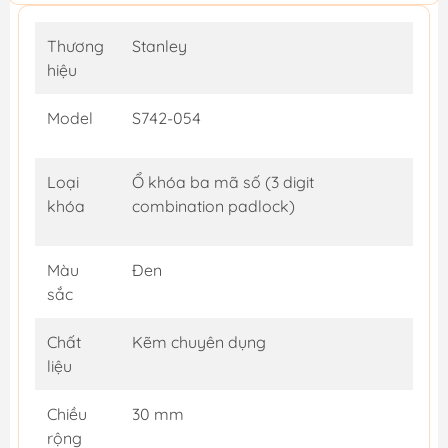
Thương
Stanley
hiệu
Model
S742-054
Loại
Ổ khóa ba mã số (3 digit
khóa
combination padlock)
Màu
Đen
sắc
Chất
Kẽm chuyên dụng
liệu
Chiều
30 mm
rộng