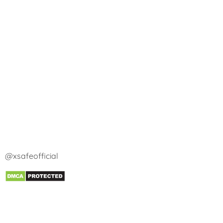
@xsafeofficial