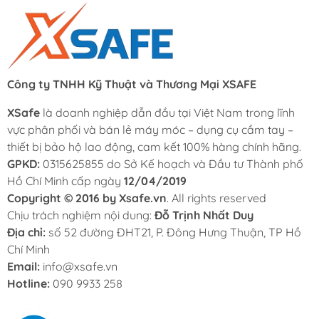
Công ty TNHH Kỹ Thuật và Thương Mại XSAFE
XSafe
là doanh nghiệp dẫn đầu tại Việt Nam trong lĩnh
vực phân phối và bán lẻ máy móc – dụng cụ cầm tay –
thiết bị bảo hộ lao động, cam kết 100% hàng chính hãng.
GPKD:
0315625855 do Sở Kế hoạch và Đầu tư Thành phố
Hồ Chí Minh cấp ngày
12/04/2019
Copyright © 2016 by Xsafe.vn
. All rights reserved
Chịu trách nghiệm nội dung:
Đỗ Trịnh Nhất Duy
Địa chỉ:
số 52 đường ĐHT21, P. Đông Hưng Thuận, TP Hồ
Chí Minh
Email:
info@xsafe.vn
Hotline:
090 9933 258