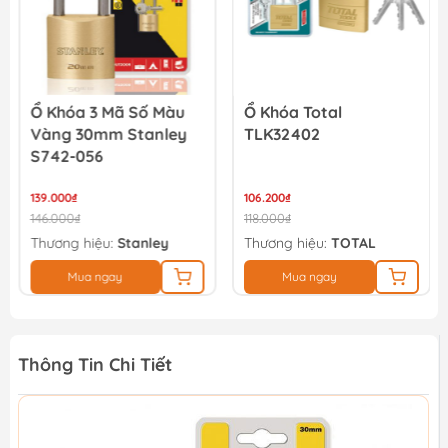
Ổ Khóa 3 Mã Số Màu
Ổ Khóa Total
Vàng 30mm Stanley
TLK32402
S742-056
139.000₫
106.200₫
146.000₫
118.000₫
Thương hiệu:
Stanley
Thương hiệu:
TOTAL
Mua ngay
Mua ngay
Thông Tin Chi Tiết