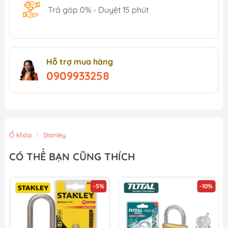
Trả góp 0% - Duyệt 15 phút
Hỗ trợ mua hàng
0909933258
Ổ khóa
|
Stanley
CÓ THỂ BẠN CŨNG THÍCH
-5%
-10%