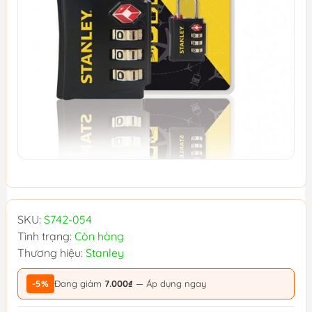
SKU:
S742-054
Tình trạng:
Còn hàng
Thương hiệu:
Stanley
-5%
Đang giảm
7.000₫
— Áp dụng ngay