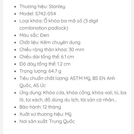
Thương hiệu: Stanley
Model: S742-054
Loại khóa: Ổ khóa ba mã số (3 digit
combination padlock)
Màu sắc: Đen
Chất liệu: Kẽm chuyên dụng
Chiều rộng thân khóa: 30 mm
Chiều dài tổng thể: 6.1 cm
Độ dày tổng thể: 1.2 cm
Trọng lượng: 64.7 g
Tiêu chuẩn chất lượng: ASTM Mỹ, BS EN Anh
Quốc, AS Úc
Ứng dụng: Khóa cửa, khóa cổng, khóa vali, tủ, ba
lô, túi xách, đồ dùng du lịch, tài sản cá nhân...
Bảo hành: 12 tháng
Xuất xứ thương hiệu: Mỹ
Nơi sản xuất: Trung Quốc