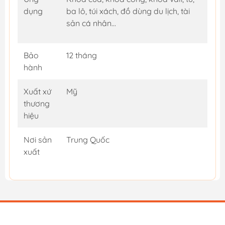
dụng
ba lô, túi xách, đồ dùng du lịch, tài
sản cá nhân...
Bảo
12 tháng
hành
Xuất xứ
Mỹ
thương
hiệu
Nơi sản
Trung Quốc
xuất