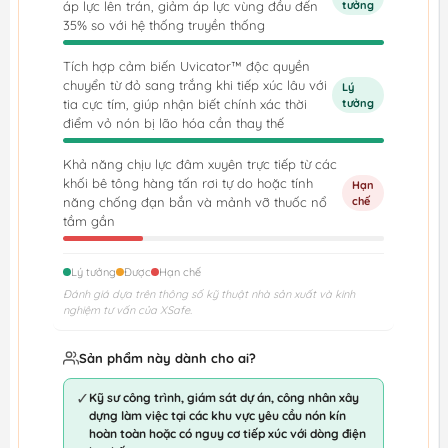
áp lực lên trán, giảm áp lực vùng đầu đến
tưởng
35% so với hệ thống truyền thống
Tích hợp cảm biến Uvicator™ độc quyền
chuyển từ đỏ sang trắng khi tiếp xúc lâu với
Lý
tia cực tím, giúp nhận biết chính xác thời
tưởng
điểm vỏ nón bị lão hóa cần thay thế
Khả năng chịu lực đâm xuyên trực tiếp từ các
khối bê tông hàng tấn rơi tự do hoặc tính
Hạn
năng chống đạn bắn và mảnh vỡ thuốc nổ
chế
tầm gần
Lý tưởng
Được
Hạn chế
Đánh giá dựa trên thông số kỹ thuật nhà sản xuất và kinh
nghiệm tư vấn của XSafe.
Sản phẩm này dành cho ai?
✓
Kỹ sư công trình, giám sát dự án, công nhân xây
dựng làm việc tại các khu vực yêu cầu nón kín
hoàn toàn hoặc có nguy cơ tiếp xúc với dòng điện