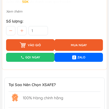
Giảm đến
50K
khi thanh toán qua Fundiin.
Xem thêm
Số lượng:
VÀO GIỎ
MUA NGAY
GỌI NGAY
ZALO
Z
Tại Sao Nên Chọn XSAFE?
100% Hàng chính hãng