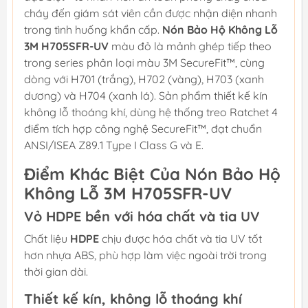
cháy đến giám sát viên cần được nhận diện nhanh
trong tình huống khẩn cấp.
Nón Bảo Hộ Không Lỗ
3M H705SFR-UV
màu đỏ là mảnh ghép tiếp theo
trong series phân loại màu 3M SecureFit™, cùng
dòng với H701 (trắng), H702 (vàng), H703 (xanh
dương) và H704 (xanh lá). Sản phẩm thiết kế kín
không lỗ thoáng khí, dùng hệ thống treo Ratchet 4
điểm tích hợp công nghệ SecureFit™, đạt chuẩn
ANSI/ISEA Z89.1 Type I Class G và E.
Điểm Khác Biệt Của Nón Bảo Hộ
Không Lỗ 3M H705SFR-UV
Vỏ HDPE bền với hóa chất và tia UV
Chất liệu
HDPE
chịu được hóa chất và tia UV tốt
hơn nhựa ABS, phù hợp làm việc ngoài trời trong
thời gian dài.
Thiết kế kín, không lỗ thoáng khí