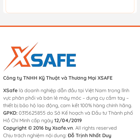
Công ty TNHH Kỹ Thuật và Thương Mại XSAFE
XSafe
là doanh nghiệp dẫn đầu tại Việt Nam trong lĩnh
vực phân phối và bán lẻ máy móc – dụng cụ cầm tay –
thiết bị bảo hộ lao động, cam kết 100% hàng chính hãng.
GPKD:
0315625855 do Sở Kế hoạch và Đầu tư Thành phố
Hồ Chí Minh cấp ngày
12/04/2019
Copyright © 2016 by Xsafe.vn
. All rights reserved
Chịu trách nghiệm nội dung:
Đỗ Trịnh Nhất Duy