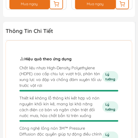
Mua ngay
Mua ngay
Thông Tin Chi Tiết
Hiệu quả theo ứng dụng
Chất liệu nhựa High-Density Polyethylene
(HDPE) cao cấp chịu lực vượt trội, phân tán
Lý
xung lực va đập và chống đâm xuyên tối ưu
tưởng
trước vật rơi
Thiết kế không lỗ thông khí kết hợp vỏ nón
nguyên khối kín kẽ, mang lại khả năng
Lý
cách điện cơ bản và ngăn chặn triệt đối
tưởng
nước mưa, hóa chất bắn từ trên xuống
Công nghệ lồng nón 3M™ Pressure
Diffusion độc quyền giúp tự động điều chỉnh
Lý