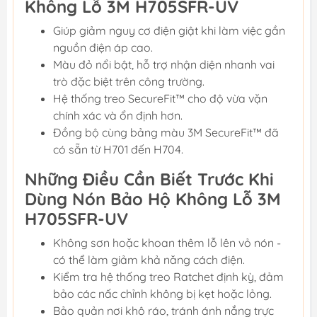
Không Lỗ 3M H705SFR-UV
Giúp giảm nguy cơ điện giật khi làm việc gần
nguồn điện áp cao.
Màu đỏ nổi bật, hỗ trợ nhận diện nhanh vai
trò đặc biệt trên công trường.
Hệ thống treo SecureFit™ cho độ vừa vặn
chính xác và ổn định hơn.
Đồng bộ cùng bảng màu 3M SecureFit™ đã
có sẵn từ H701 đến H704.
Những Điều Cần Biết Trước Khi
Dùng Nón Bảo Hộ Không Lỗ 3M
H705SFR-UV
Không sơn hoặc khoan thêm lỗ lên vỏ nón -
có thể làm giảm khả năng cách điện.
Kiểm tra hệ thống treo Ratchet định kỳ, đảm
bảo các nấc chỉnh không bị kẹt hoặc lỏng.
Bảo quản nơi khô ráo, tránh ánh nắng trực