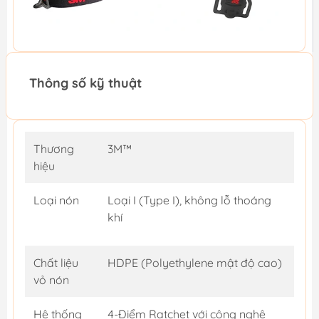
Thông số kỹ thuật
Thương
3M™
hiệu
Loại nón
Loại I (Type I), không lỗ thoáng
khí
Chất liệu
HDPE (Polyethylene mật độ cao)
vỏ nón
Hệ thống
4-Điểm Ratchet với công nghệ