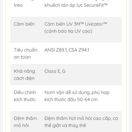
treo
khuếch tán áp lực SecureFit™
Cảm biến
Cảm biến UV 3M™ Uvicator™
(cảnh báo tia UV cao)
Tiêu chuẩn
ANSI Z89.1, CSA Z94.1
an toàn
Khả năng
Class E, G
cách điện
Điều chỉnh
Núm vặn dễ sử dụng, phù hợp
kích thước
kích thước đầu 50-64 cm
Đệm thấm
Đệm thấm hút mồ hôi cao cấp, có
mồ hôi
thể giặt và thay thế