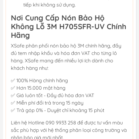
tiếp khi không sử dụng.
Nơi Cung Cấp Nón Bảo Hộ
Không Lỗ 3M H705SFR-UV Chính
Hãng
XSafe phân phối nón bảo hộ 3M chính hãng, đầy
đủ tem nhập khẩu và hóa đơn VAT cho từng lô
hàng. XSafe mang đến nhiều lợi ích dành cho
khách hàng như:
✅ 100% Hàng chính hãng
✅ Hơn 15.000 mặt hàng
✅ Giá luôn tốt - Đầy đủ hóa đơn VAT
✅ Miễn phí đổi trả trong 15 ngày
✅ Trả góp 0% - Duyệt chỉ khoảng 15 phút
Liên hệ Hotline 090 9933 258 để được tư vấn màu
sắc phù hợp với hệ thống phân loại công trường và
nhận báo giá mới nhất.