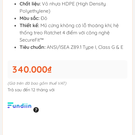
Chất liệu:
Vỏ nhựa HDPE (High Density
Polyethylene)
Màu sắc:
Đỏ
Thiết kế:
Mũ cứng không có lỗ thoáng khí, hệ
thống treo Ratchet 4 điểm với công nghệ
SecureFit™
Tiêu chuẩn:
ANSI/ISEA Z89.1 Type I, Class G & E
340.000₫
(Giá trên đã bao gồm thuế VAT)
Trả sau đến 12 tháng với