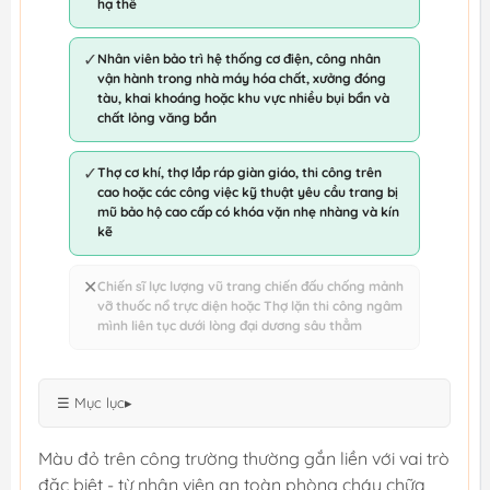
hạ thế
✓
Nhân viên bảo trì hệ thống cơ điện, công nhân
vận hành trong nhà máy hóa chất, xưởng đóng
tàu, khai khoáng hoặc khu vực nhiều bụi bẩn và
chất lỏng văng bắn
✓
Thợ cơ khí, thợ lắp ráp giàn giáo, thi công trên
cao hoặc các công việc kỹ thuật yêu cầu trang bị
mũ bảo hộ cao cấp có khóa vặn nhẹ nhàng và kín
kẽ
✕
Chiến sĩ lực lượng vũ trang chiến đấu chống mảnh
vỡ thuốc nổ trực diện hoặc Thợ lặn thi công ngâm
mình liên tục dưới lòng đại dương sâu thẳm
☰ Mục lục
▸
Màu đỏ trên công trường thường gắn liền với vai trò
đặc biệt - từ nhân viên an toàn phòng cháy chữa