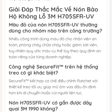
Giải Đáp Thắc Mắc Về Nón Bảo
Hộ Không Lỗ 3M H705SFR-UV
Màu đỏ của nón H705SFR-UV thường
dùng cho nhóm nào trên công trường?
Nhiều công trình dùng màu đỏ cho nhân viên an
toàn, phòng cháy chữa cháy hoặc giám sát viên,
tuy nhiên quy ước màu cụ thể tùy theo quy định an
toàn riêng của từng doanh nghiệp.
Công nghệ SecureFit™ trên hệ thống
treo có gì khác biệt?
SecureFit™ kết hợp cơ chế điều chỉnh Ratchet với
thiết kế treo tối ưu, giúp mũ ôm vừa đầu ổn định
hơn khi di chuyển hoặc cúi người liên tục.
Nón H705SFR-UV có gắn được dây
quai 3M 1990 không?