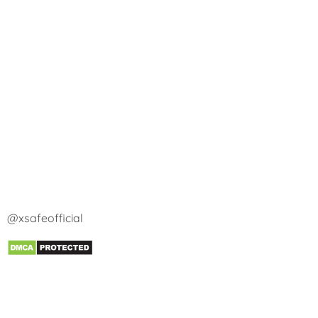
@xsafeofficial