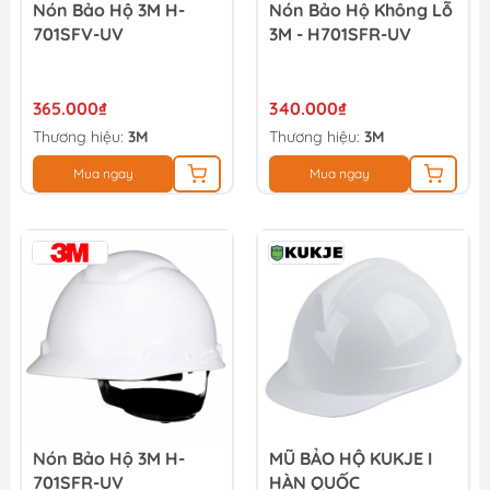
Nón Bảo Hộ 3M H-
Nón Bảo Hộ Không Lỗ
701SFV-UV
3M - H701SFR-UV
365.000₫
340.000₫
Thương hiệu:
3M
Thương hiệu:
3M
Mua ngay
Mua ngay
Nón Bảo Hộ 3M H-
MŨ BẢO HỘ KUKJE I
701SFR-UV
HÀN QUỐC