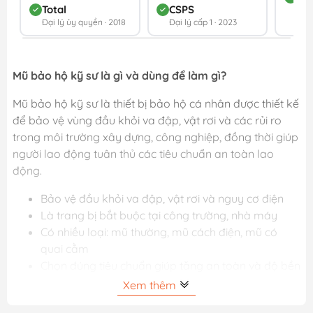
Total
CSPS
Đối 
Đại lý ủy quyền · 2018
Đại lý cấp 1 · 2023
202
Mũ bảo hộ kỹ sư là gì và dùng để làm gì?
Mũ bảo hộ kỹ sư là thiết bị bảo hộ cá nhân được thiết kế
để bảo vệ vùng đầu khỏi va đập, vật rơi và các rủi ro
trong môi trường xây dựng, công nghiệp, đồng thời giúp
người lao động tuân thủ các tiêu chuẩn an toàn lao
động.
Bảo vệ đầu khỏi va đập, vật rơi và nguy cơ điện
Là trang bị bắt buộc tại công trường, nhà máy
Có nhiều loại: mũ thường, mũ cách điện, mũ có
quai cằm
Chọn đúng tiêu chuẩn giúp tăng an toàn và độ bền
sử dụng
Xem thêm
Xem thêm: