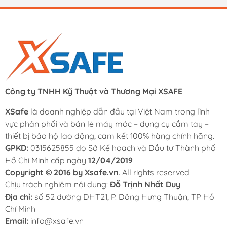
Nón bảo hộ
Mũ công nhân
Công ty TNHH Kỹ Thuật và Thương Mại XSAFE
XSafe
là doanh nghiệp dẫn đầu tại Việt Nam trong lĩnh
vực phân phối và bán lẻ máy móc – dụng cụ cầm tay –
thiết bị bảo hộ lao động, cam kết 100% hàng chính hãng.
GPKD:
0315625855 do Sở Kế hoạch và Đầu tư Thành phố
Hồ Chí Minh cấp ngày
12/04/2019
Copyright © 2016 by Xsafe.vn
. All rights reserved
Chịu trách nghiệm nội dung:
Đỗ Trịnh Nhất Duy
Địa chỉ:
số 52 đường ĐHT21, P. Đông Hưng Thuận, TP Hồ
Chí Minh
Email:
info@xsafe.vn