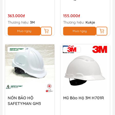
363.000₫
155.000₫
Thương hiệu:
3M
Thương hiệu:
Kukje
Mua ngay
Mua ngay
NÓN BẢO HỘ
Mũ Bảo Hộ 3M H701R
SAFETYMAN GM3