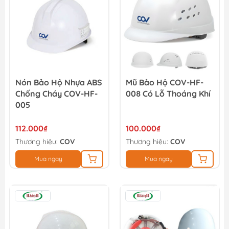
Nón Bảo Hộ Nhựa ABS
Mũ Bảo Hộ COV-HF-
Chống Cháy COV-HF-
008 Có Lỗ Thoáng Khí
005
112.000₫
100.000₫
Thương hiệu:
COV
Thương hiệu:
COV
Mua ngay
Mua ngay