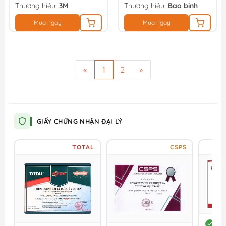
Thương hiệu:
3M
Thương hiệu:
Bao binh
Mua ngay
Mua ngay
«
1
2
»
GIẤY CHỨNG NHẬN ĐẠI LÝ
TOTAL
CSPS
DC