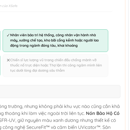
n của XSafe.
✓
Nhân viên bảo trì hệ thống, công nhân vận hành nhà
máy, xưởng chế tạo, kho bãi cồng kềnh hoặc người lao
động trong ngành đóng tàu, khai khoáng
✕
Chiến sĩ lực lượng vũ trang chiến đấu chống mảnh vỡ
thuốc nổ trực diện hoặc Thợ lặn thi công ngâm mình liên
tục dưới lòng đại dương sâu thẳm
ông trường, nhưng không phải khu vực nào cũng cần khả
ng thoáng khi làm việc ngoài trời liên tục.
Nón Bảo Hộ Có
SFR-UV, giữ nguyên màu xanh dương nhưng thiết kế có
ùng công nghệ SecureFit™ và cảm biến UVicator™. Sản