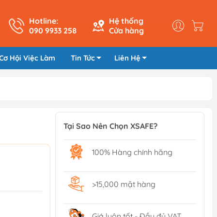
Hotline:
Hệ thống
090 9933 258
Cửa hàng
Cơ Hội Việc Làm
Tin Tức
Liên Hệ
Tại Sao Nên Chọn XSAFE?
100% Hàng chính hãng
>15,000 mặt hàng
Giá luôn tốt - Đầy đủ VAT