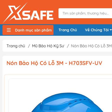
Trang Chủ
Về Chúng Tôi
Danh mục sản phẩm
Máy nén khí, bơm hơi
Máy hàn điện
Thiết bị nâng hạ, vận chuyển
Thiết bị đo
Thiết bị dùng điện
Thiết bị dùng pin
Thiết bị đựng lưu trữ
Thiết bị bảo hộ lao động
Trang chủ
/
Mũ Bảo Hộ Kỹ Sư
/
Nón Bảo Hộ Có Lỗ 3M
Nón Bảo Hộ Có Lỗ 3M - H703SFV-UV