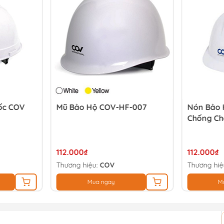
ốc COV
Mũ Bảo Hộ COV-HF-007
Nón Bảo 
Chống Ch
112.000₫
112.000₫
Thương hiệu:
COV
Thương hiệ
Mua ngay
M