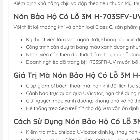
Kiểm định khả năng chịu va đập theo tiêu chuẩn Mỹ, th
Nón Bảo Hộ Có Lỗ 3M H-703SFV-U
Với thiết kế thoáng khí và phân loại Class C, sản phẩm 
Kỹ thuật viên làm việc ngoài trời, không tiếp xúc đ
Công trình cần duy trì bảng màu xanh dương nhưn
Nhân viên cần theo dõi thời điểm thay mũ dễ dà
Doanh nghiệp đã trang bị H703SFR-UV muốn bổ 
Giá Trị Mà Nón Bảo Hộ Có Lỗ 3M 
Giúp giảm bí bách, thoải mái hơn khi đội liên tục s
Cảnh báo trực quan qua UVicator, hạn chế dùng 
Giữ nguyên màu xanh dương, không phá vỡ hệ thốn
Hệ thống treo SecureFit™ cho độ vừa vặn ổn định 
Cách Sử Dụng Nón Bảo Hộ Có Lỗ 3
Kiểm tra màu chỉ báo UVicator định kỳ, thay nón
Không dùng nón Class C cho công việc tiếp xúc đ