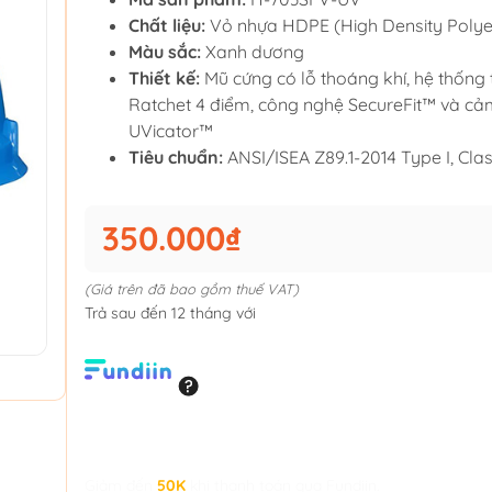
Chất liệu:
Vỏ nhựa HDPE (High Density Polye
Màu sắc:
Xanh dương
Thiết kế:
Mũ cứng có lỗ thoáng khí, hệ thống 
Ratchet 4 điểm, công nghệ SecureFit™ và cả
UVicator™
Tiêu chuẩn:
ANSI/ISEA Z89.1-2014 Type I, Cla
350.000₫
(Giá trên đã bao gồm thuế VAT)
Trả sau đến 12 tháng với
Giảm đến
50K
khi thanh toán qua Fundiin.