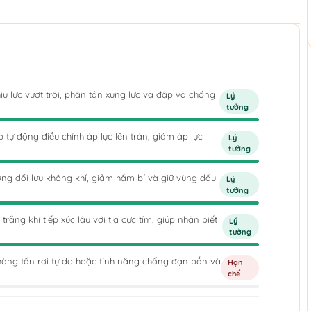
ịu lực vượt trội, phân tán xung lực va đập và chống
Lý
tưởng
tự động điều chỉnh áp lực lên trán, giảm áp lực
Lý
tưởng
ờng đối lưu không khí, giảm hầm bí và giữ vùng đầu
Lý
tưởng
ng khi tiếp xúc lâu với tia cực tím, giúp nhận biết
Lý
tưởng
 hàng tấn rơi tự do hoặc tính năng chống đạn bắn và
Hạn
chế