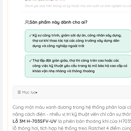
Đánh giá dựa trên thông số kỹ thuật nhà sản xuất và kinh nghiệm tư vấ
Sản phẩm này dành cho ai?
✓
Kỹ sư công trình, giám sát dự án, công nhân xây dựng,
thợ cơ khí thao tác tại các công trường xây dựng dân
dụng và công nghiệp ngoài trời
✓
Thợ lắp đặt giàn giáo, thợ thi công trên cao hoặc các
công việc kỹ thuật yêu cầu trang bị mũ bảo hộ cao cấp có
khóa vặn nhẹ nhàng và thông thoáng
☰ Mục lục
▸
Cùng một màu xanh dương trong hệ thống phân loại c
năng cách điện - nhiều vị trí kỹ thuật viên chỉ cần sự thô
Lỗ 3M H-703SFV-UV
là phiên bản thoáng khí của H703
lỗ thông hơi, tích hợp hệ thống treo Ratchet 4 điểm c