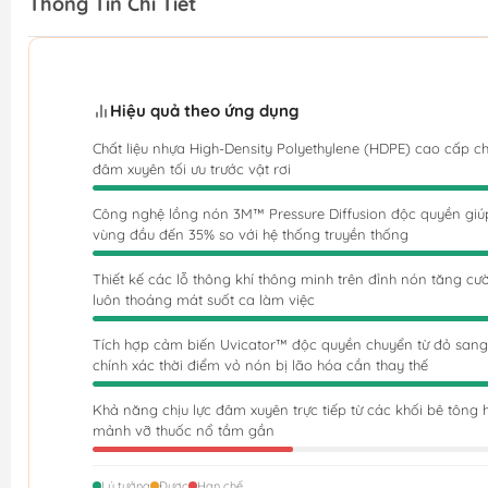
Thông Tin Chi Tiết
Hiệu quả theo ứng dụng
Chất liệu nhựa High-Density Polyethylene (HDPE) cao cấp ch
đâm xuyên tối ưu trước vật rơi
Công nghệ lồng nón 3M™ Pressure Diffusion độc quyền giúp 
vùng đầu đến 35% so với hệ thống truyền thống
Thiết kế các lỗ thông khí thông minh trên đỉnh nón tăng cư
luôn thoáng mát suốt ca làm việc
Tích hợp cảm biến Uvicator™ độc quyền chuyển từ đỏ sang trắ
chính xác thời điểm vỏ nón bị lão hóa cần thay thế
Khả năng chịu lực đâm xuyên trực tiếp từ các khối bê tông
mảnh vỡ thuốc nổ tầm gần
Lý tưởng
Được
Hạn chế