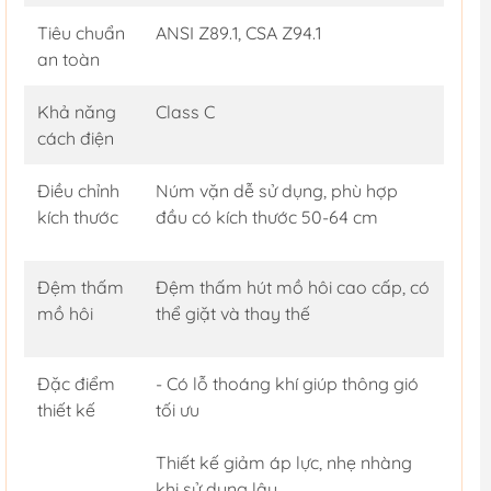
Tiêu chuẩn
ANSI Z89.1, CSA Z94.1
an toàn
Khả năng
Class C
cách điện
Điều chỉnh
Núm vặn dễ sử dụng, phù hợp
kích thước
đầu có kích thước 50-64 cm
Đệm thấm
Đệm thấm hút mồ hôi cao cấp, có
mồ hôi
thể giặt và thay thế
Đặc điểm
- Có lỗ thoáng khí giúp thông gió
thiết kế
tối ưu
Thiết kế giảm áp lực, nhẹ nhàng
khi sử dụng lâu