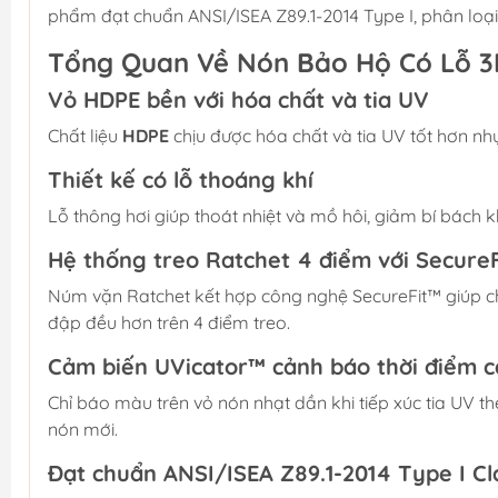
phẩm đạt chuẩn ANSI/ISEA Z89.1-2014 Type I, phân loại
Tổng Quan Về Nón Bảo Hộ Có Lỗ 
Vỏ HDPE bền với hóa chất và tia UV
Chất liệu
HDPE
chịu được hóa chất và tia UV tốt hơn nhự
Thiết kế có lỗ thoáng khí
Lỗ thông hơi giúp thoát nhiệt và mồ hôi, giảm bí bách kh
Hệ thống treo Ratchet 4 điểm với Secure
Núm vặn Ratchet kết hợp công nghệ SecureFit™ giúp ch
đập đều hơn trên 4 điểm treo.
Cảm biến UVicator™ cảnh báo thời điểm c
Chỉ báo màu trên vỏ nón nhạt dần khi tiếp xúc tia UV th
nón mới.
Đạt chuẩn ANSI/ISEA Z89.1-2014 Type I Cl