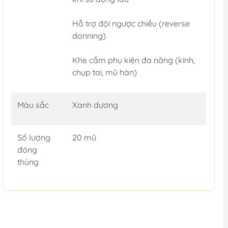
Hỗ trợ đội ngược chiều (reverse
donning)
Khe cắm phụ kiện đa năng (kính,
chụp tai, mũ hàn)
Màu sắc
Xanh dương
Số lượng
20 mũ
đóng
thùng