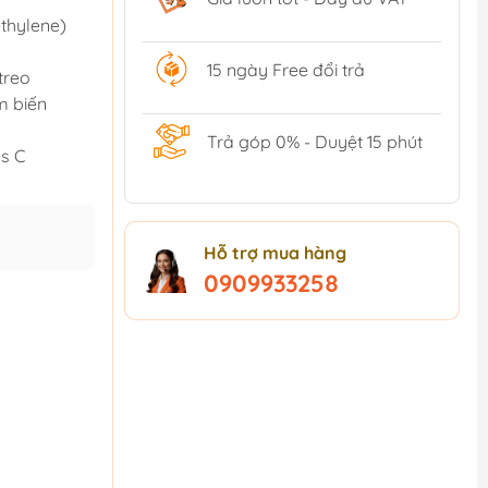
thylene)
15 ngày Free đổi trả
treo
m biến
Trả góp 0% - Duyệt 15 phút
ss C
Hỗ trợ mua hàng
0909933258