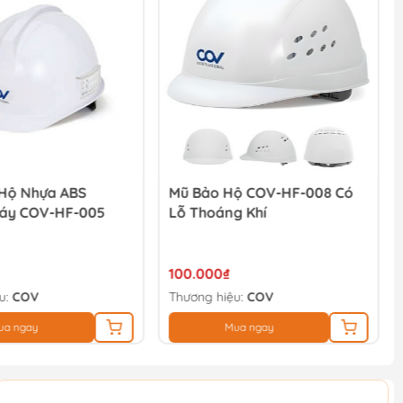
Hộ Nhựa ABS
Mũ Bảo Hộ COV-HF-008 Có
áy COV-HF-005
Lỗ Thoáng Khí
100.000₫
u:
COV
Thương hiệu:
COV
ua ngay
Mua ngay