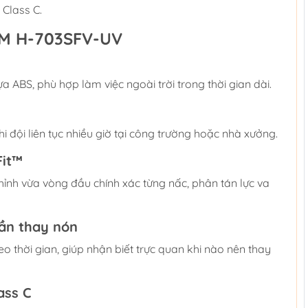
 Class C.
3M H-703SFV-UV
a ABS, phù hợp làm việc ngoài trời trong thời gian dài.
i đội liên tục nhiều giờ tại công trường hoặc nhà xưởng.
Fit™
ỉnh vừa vòng đầu chính xác từng nấc, phân tán lực va
ần thay nón
eo thời gian, giúp nhận biết trực quan khi nào nên thay
ass C