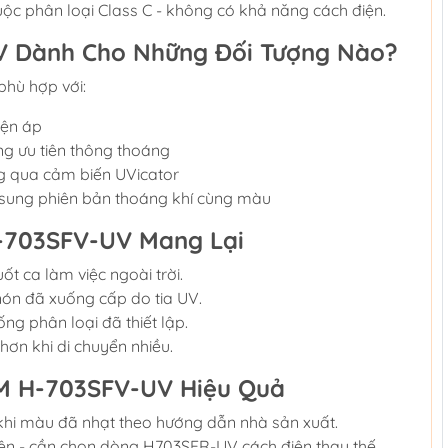
uộc phân loại Class C - không có khả năng cách điện.
V Dành Cho Những Đối Tượng Nào?
phù hợp với:
iện áp
g ưu tiên thông thoáng
ng qua cảm biến UVicator
sung phiên bản thoáng khí cùng màu
H-703SFV-UV Mang Lại
uốt ca làm việc ngoài trời.
nón đã xuống cấp do tia UV.
g phân loại đã thiết lập.
hơn khi di chuyển nhiều.
M H-703SFV-UV Hiệu Quả
 khi màu đã nhạt theo hướng dẫn nhà sản xuất.
iện - cần chọn dòng H703SFR-UV cách điện thay thế.