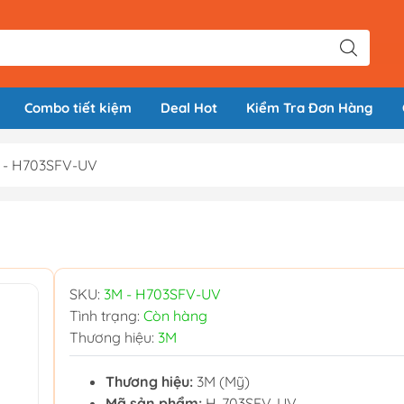
Combo tiết kiệm
Deal Hot
Kiểm Tra Đơn Hàng
 - H703SFV-UV
SKU:
3M - H703SFV-UV
Tình trạng:
Còn hàng
Thương hiệu:
3M
Thương hiệu:
3M (Mỹ)
Mã sản phẩm:
H-703SFV-UV