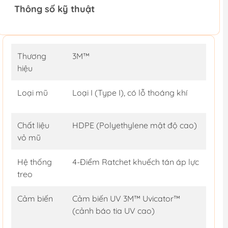
Thông số kỹ thuật
Thương
3M™
hiệu
Loại mũ
Loại I (Type I), có lỗ thoáng khí
Chất liệu
HDPE (Polyethylene mật độ cao)
vỏ mũ
Hệ thống
4-Điểm Ratchet khuếch tán áp lực
treo
Cảm biến
Cảm biến UV 3M™ Uvicator™
(cảnh báo tia UV cao)