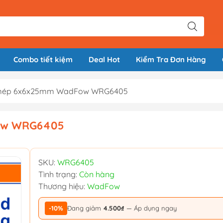
Combo tiết kiệm
Deal Hot
Kiểm Tra Đơn Hàng
t mép 6x6x25mm WadFow WRG6405
Fow WRG6405
SKU:
WRG6405
Tình trạng:
Còn hàng
Thương hiệu:
WadFow
-10%
Đang giảm
4.500₫
— Áp dụng ngay