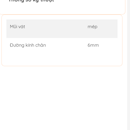
Mũi vát
mép
Đường kính chân
6mm