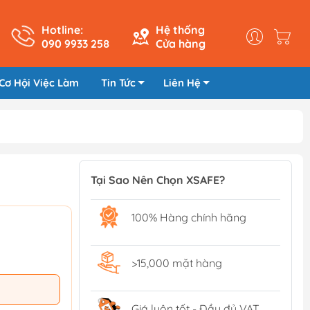
Hotline:
Hệ thống
090 9933 258
Cửa hàng
Cơ Hội Việc Làm
Tin Tức
Liên Hệ
Tại Sao Nên Chọn XSAFE?
100% Hàng chính hãng
>15,000 mặt hàng
Giá luôn tốt - Đầy đủ VAT