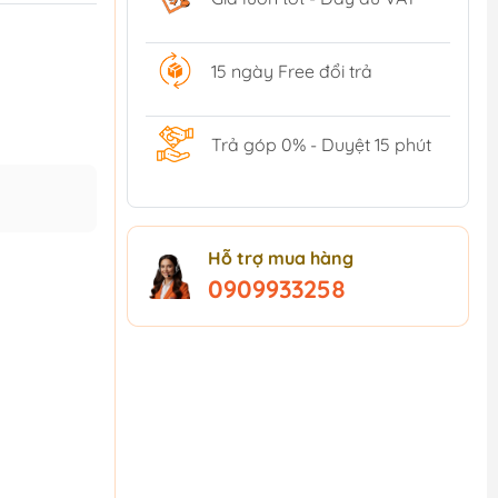
15 ngày Free đổi trả
Trả góp 0% - Duyệt 15 phút
Hỗ trợ mua hàng
0909933258