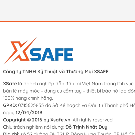
Công ty TNHH Kỹ Thuật và Thương Mại XSAFE
XSafe
là doanh nghiệp dẫn đầu tại Việt Nam trong lĩnh vực
bán lẻ máy móc – dụng cụ cầm tay – thiết bị bảo hộ lao độ
100% hàng chính hãng.
GPKD:
0315625855 do Sở Kế hoạch và Đầu tư Thành phố Hồ
ngày
12/04/2019
Copyright © 2016 by Xsafe.vn
. All rights reserved
Chịu trách nghiệm nội dung:
Đỗ Trịnh Nhất Duy
Địa chỉ:
số 52 đường ĐHT21, P. Đông Hưng Thuận, TP Hồ Chí