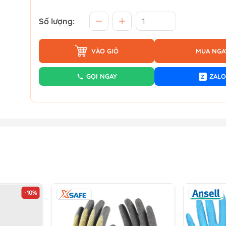
Số lượng:
VÀO GIỎ
MUA NGA
GỌI NGAY
ZALO
Z
-10%