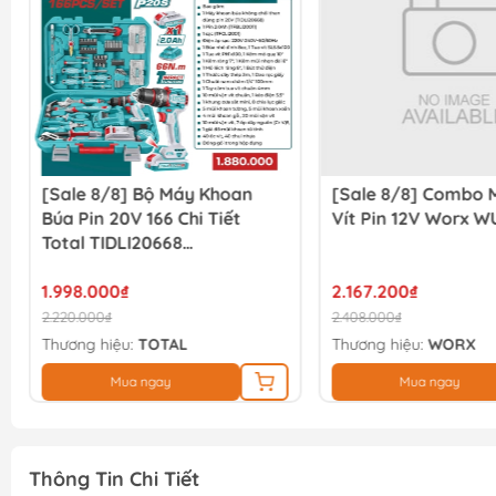
[Sale 8/8] Bộ Máy Khoan
[Sale 8/8] Combo 
Búa Pin 20V 166 Chi Tiết
Vít Pin 12V Worx W
Total TIDLI20668
THKTHP41667
1.998.000₫
2.167.200₫
2.220.000₫
2.408.000₫
Thương hiệu:
TOTAL
Thương hiệu:
WORX
Mua ngay
Mua ngay
Thông Tin Chi Tiết