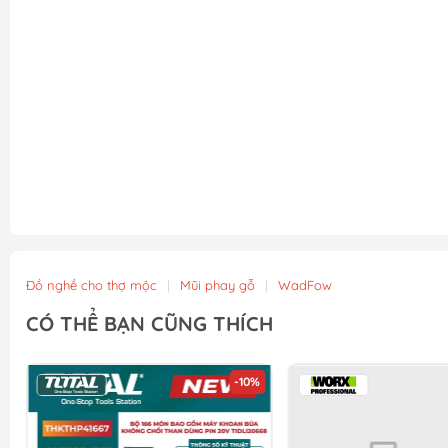
Đồ nghề cho thợ mộc
|
Mũi phay gỗ
|
WadFow
CÓ THỂ BẠN CŨNG THÍCH
-10%