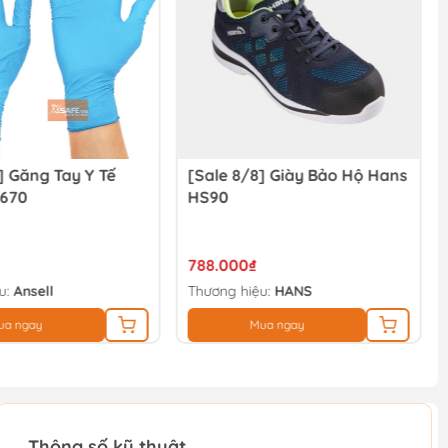
] Găng Tay Y Tế
[Sale 8/8] Giày Bảo Hộ Hans
-670
HS90
788.000₫
u:
Ansell
Thương hiệu:
HANS
ua ngay
Mua ngay
Thông số kỹ thuật