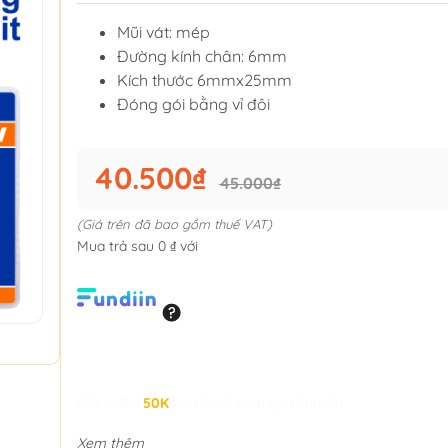
Mũi vát: mép
Đường kính chân: 6mm
Kích thước 6mmx25mm
Đóng gói bằng vỉ đôi
40.500₫
45.000₫
(Giá trên đã bao gồm thuế VAT)
Mua trả sau 0 ₫ với
Giảm đến
50K
khi thanh toán qua Fundiin.
Xem thêm