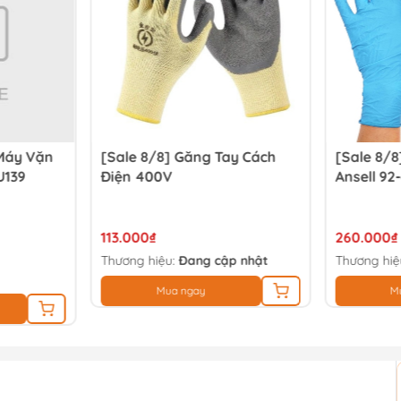
Máy Vặn
[Sale 8/8] Găng Tay Cách
[Sale 8/8
U139
Điện 400V
Ansell 92
113.000₫
260.000₫
Thương hiệu:
Đang cập nhật
Thương hiệ
Mua ngay
M