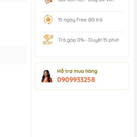
15 ngày Free đổi trả
Trả góp 0% - Duyệt 15 phút
Hỗ trợ mua hàng
0909933258