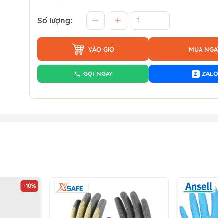
Số lượng:
VÀO GIỎ
MUA NGA
GỌI NGAY
ZALO
Z
-10%