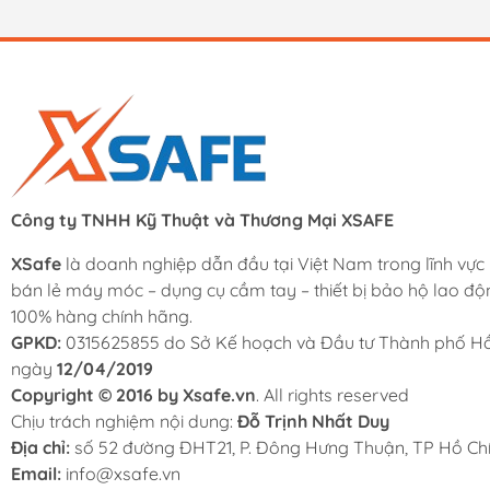
Công ty TNHH Kỹ Thuật và Thương Mại XSAFE
XSafe
là doanh nghiệp dẫn đầu tại Việt Nam trong lĩnh vực
bán lẻ máy móc – dụng cụ cầm tay – thiết bị bảo hộ lao độ
100% hàng chính hãng.
GPKD:
0315625855 do Sở Kế hoạch và Đầu tư Thành phố Hồ
ngày
12/04/2019
Copyright © 2016 by Xsafe.vn
. All rights reserved
Chịu trách nghiệm nội dung:
Đỗ Trịnh Nhất Duy
Địa chỉ:
số 52 đường ĐHT21, P. Đông Hưng Thuận, TP Hồ Chí
Email:
info@xsafe.vn