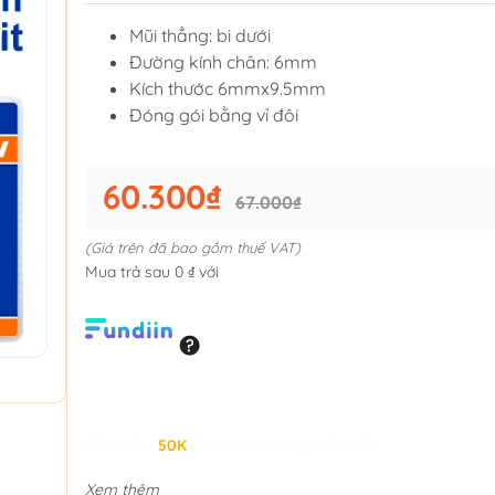
Mũi thẳng: bi dưới
Đường kính chân: 6mm
Kích thước 6mmx9.5mm
Đóng gói bằng vỉ đôi
60.300₫
67.000₫
(Giá trên đã bao gồm thuế VAT)
Mua trả sau 0 ₫ với
Giảm đến
50K
khi thanh toán qua Fundiin.
Xem thêm