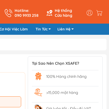
Hotline:
Hệ thống
090 9933 258
Cửa hàng
Cơ Hội Việc Làm
Tin Tức
Liên Hệ
Tại Sao Nên Chọn XSAFE?
100% Hàng chính hãng
>15,000 mặt hàng
Giá luôn tốt - Đầy đủ VAT