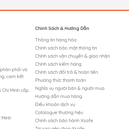
Chính Sách & Hướng Dẫn
Thông tin hàng hóa
Chính sách bảo mật thông tin
Chính sách vận chuyển & giao nhận
Chính sách kiểm hàng
 phân phối và
Chính sách đổi trả & hoàn tiền
ng, cam kết
Phương thức thanh toán
Nghĩa vụ người bán & người mua
 Chí Minh cấp
Hướng dẫn mua hàng
Điều khoản dịch vụ
Catalogue thương hiệu
 Minh
Chính sách bảo hành Xsafe
Tại sao nên chọn Xsafe