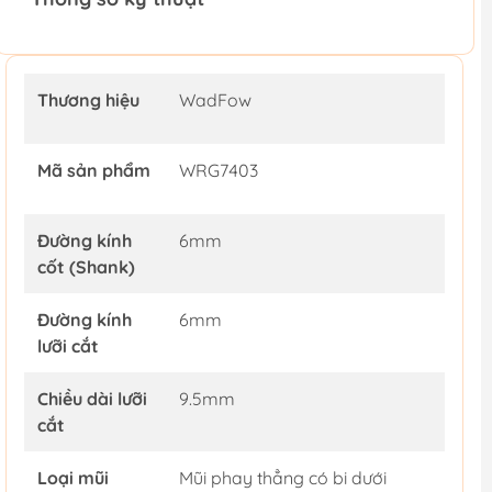
Thương hiệu
WadFow
Mã sản phẩm
WRG7403
Đường kính
6mm
cốt (Shank)
Đường kính
6mm
lưỡi cắt
Chiều dài lưỡi
9.5mm
cắt
Loại mũi
Mũi phay thẳng có bi dưới