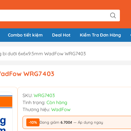
Combo tiết kiệm
Deal Hot
Kiểm Tra Đơn Hàng
ng bi dưới 6x6x9.5mm WadFow WRG7403
m WadFow WRG7403
SKU:
WRG7403
Tình trạng:
Còn hàng
Thương hiệu:
WadFow
-10%
Đang giảm
6.700₫
— Áp dụng ngay