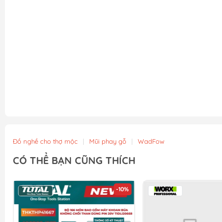
Đồ nghề cho thợ mộc
|
Mũi phay gỗ
|
WadFow
CÓ THỂ BẠN CŨNG THÍCH
-10%