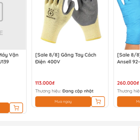
Máy Vặn
[Sale 8/8] Găng Tay Cách
[Sale 8/8
U139
Điện 400V
Ansell 92
113.000₫
260.000₫
Thương hiệu:
Đang cập nhật
Thương hiệ
Mua ngay
M