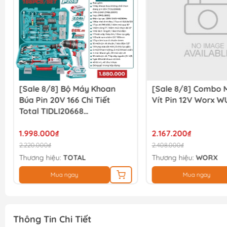
[Sale 8/8] Bộ Máy Khoan
[Sale 8/8] Combo 
Búa Pin 20V 166 Chi Tiết
Vít Pin 12V Worx W
Total TIDLI20668
THKTHP41667
1.998.000₫
2.167.200₫
2.220.000₫
2.408.000₫
Thương hiệu:
TOTAL
Thương hiệu:
WORX
Mua ngay
Mua ngay
Thông Tin Chi Tiết