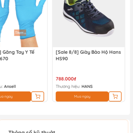
] Găng Tay Y Tế
[Sale 8/8] Giày Bảo Hộ Hans
-670
HS90
788.000₫
u:
Ansell
Thương hiệu:
HANS
ua ngay
Mua ngay
Thông số kỹ thuật