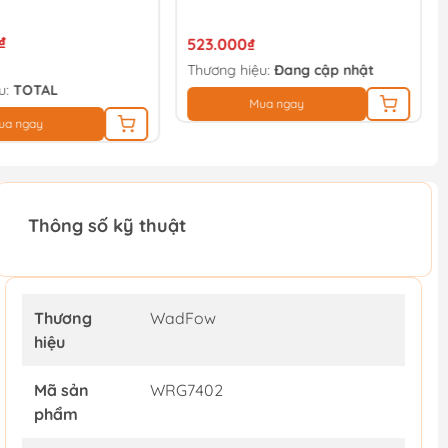
₫
523.000₫
Thương hiệu:
Đang cập nhật
u:
TOTAL
Mua ngay
ua ngay
Thông số kỹ thuật
Thương
WadFow
hiệu
Mã sản
WRG7402
phẩm