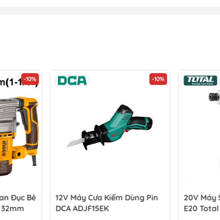
-10%
-10%
an Đục Bê
12V Máy Cưa Kiếm Dùng Pin
20V Máy S
W 32mm
DCA ADJF15EK
E20 Total