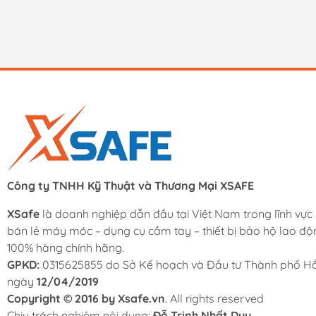
Công ty TNHH Kỹ Thuật và Thương Mại XSAFE
XSafe
là doanh nghiệp dẫn đầu tại Việt Nam trong lĩnh vực
bán lẻ máy móc – dụng cụ cầm tay – thiết bị bảo hộ lao độ
100% hàng chính hãng.
GPKD:
0315625855 do Sở Kế hoạch và Đầu tư Thành phố Hồ
ngày
12/04/2019
Copyright © 2016 by Xsafe.vn
. All rights reserved
Chịu trách nghiệm nội dung:
Đỗ Trịnh Nhất Duy