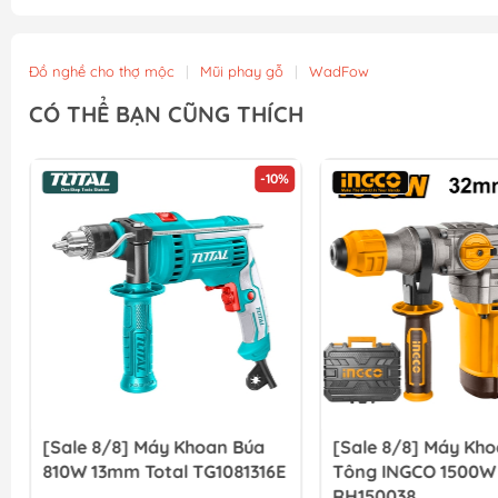
Đồ nghề cho thợ mộc
|
Mũi phay gỗ
|
WadFow
CÓ THỂ BẠN CŨNG THÍCH
-10%
[Sale 8/8] Máy Khoan Búa
[Sale 8/8] Máy Kho
810W 13mm Total TG1081316E
Tông INGCO 1500
RH150038