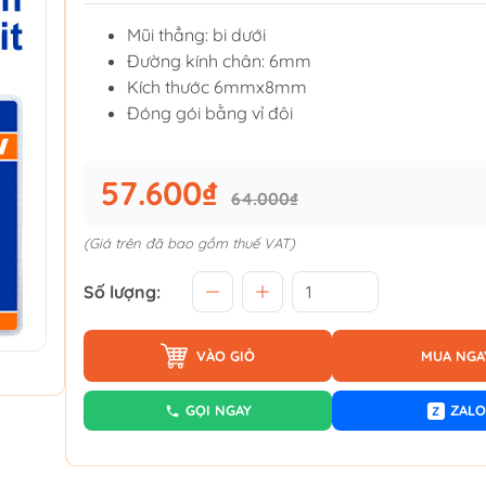
Mũi thẳng: bi dưới
Đường kính chân: 6mm
Kích thước 6mmx8mm
Đóng gói bằng vỉ đôi
57.600₫
64.000₫
(Giá trên đã bao gồm thuế VAT)
Số lượng:
VÀO GIỎ
MUA NGA
GỌI NGAY
ZALO
Z