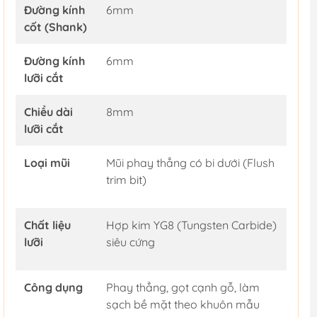
Đường kính
6mm
cốt (Shank)
Đường kính
6mm
lưỡi cắt
Chiều dài
8mm
lưỡi cắt
Loại mũi
Mũi phay thẳng có bi dưới (Flush
trim bit)
Chất liệu
Hợp kim YG8 (Tungsten Carbide)
lưỡi
siêu cứng
Công dụng
Phay thẳng, gọt cạnh gỗ, làm
sạch bề mặt theo khuôn mẫu