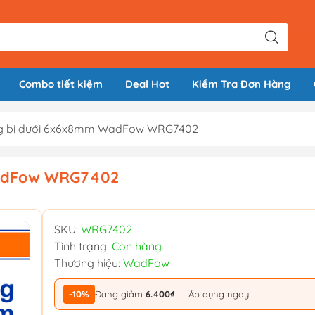
Combo tiết kiệm
Deal Hot
Kiểm Tra Đơn Hàng
ng bi dưới 6x6x8mm WadFow WRG7402
WadFow WRG7402
SKU:
WRG7402
Tình trạng:
Còn hàng
Thương hiệu:
WadFow
-10%
Đang giảm
6.400₫
— Áp dụng ngay