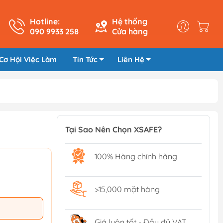
Hotline:
Hệ thống
090 9933 258
Cửa hàng
Cơ Hội Việc Làm
Tin Tức
Liên Hệ
Tại Sao Nên Chọn XSAFE?
100% Hàng chính hãng
>15,000 mặt hàng
Giá luôn tốt - Đầy đủ VAT