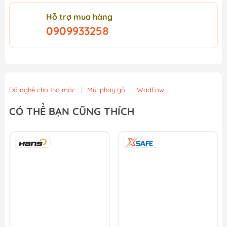
Hỗ trợ mua hàng
0909933258
Đồ nghề cho thợ mộc
|
Mũi phay gỗ
|
WadFow
CÓ THỂ BẠN CŨNG THÍCH