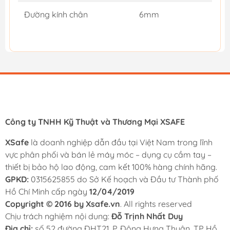
Đường kính chân
6mm
Công ty TNHH Kỹ Thuật và Thương Mại XSAFE
XSafe
là doanh nghiệp dẫn đầu tại Việt Nam trong lĩnh
vực phân phối và bán lẻ máy móc – dụng cụ cầm tay –
thiết bị bảo hộ lao động, cam kết 100% hàng chính hãng.
GPKD:
0315625855 do Sở Kế hoạch và Đầu tư Thành phố
Hồ Chí Minh cấp ngày
12/04/2019
Copyright © 2016 by Xsafe.vn
. All rights reserved
Chịu trách nghiệm nội dung:
Đỗ Trịnh Nhất Duy
Địa chỉ:
số 52 đường ĐHT21, P. Đông Hưng Thuận, TP Hồ