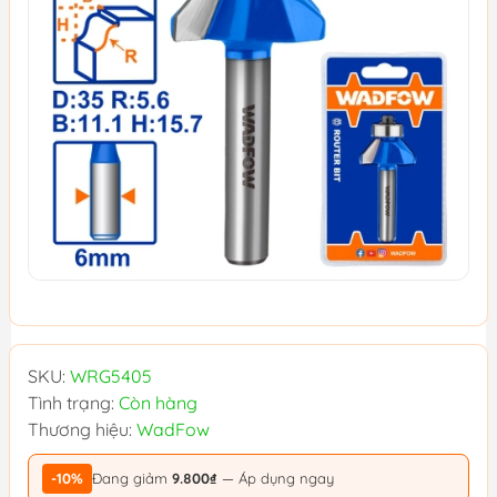
SKU:
WRG5405
Tình trạng:
Còn hàng
Thương hiệu:
WadFow
-10%
Đang giảm
9.800₫
— Áp dụng ngay