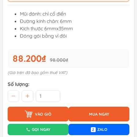
Mũi đánh: chỉ cổ điển
Đường kính chân: 6mm
Kích thước 6mmx35mm
Đóng gói bằng vỉ đôi
88.200₫
98.000₫
(Giá trên đã bao gồm thuế VAT)
Số lượng:
VÀO GIỎ
MUA NGAY
GỌI NGAY
ZALO
Z