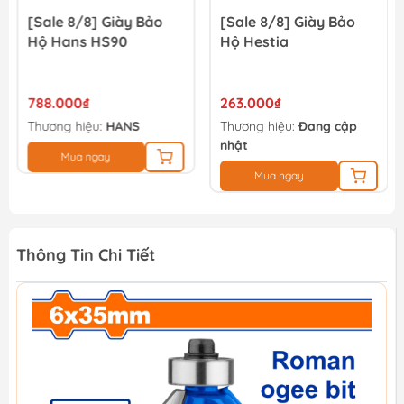
[Sale 8/8] Giày Bảo
[Sale 8/8] Giày Bảo
Hộ Hans HS90
Hộ Hestia
788.000₫
263.000₫
Thương hiệu:
HANS
Thương hiệu:
Đang cập
nhật
Mua ngay
Mua ngay
Thông Tin Chi Tiết