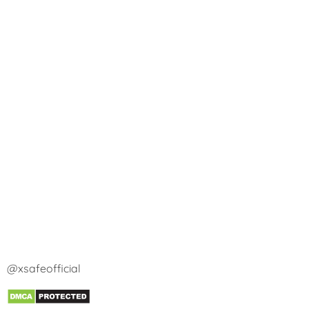
@xsafeofficial