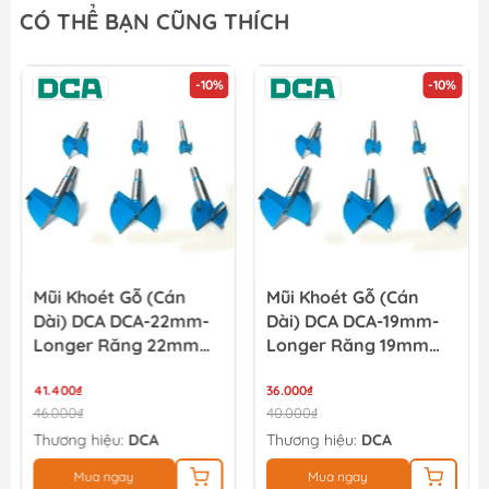
CÓ THỂ BẠN CŨNG THÍCH
-10%
-10%
Mũi Khoét Gỗ (cán
Mũi Khoét Gỗ (cán
Dài) DCA DCA-22mm-
Dài) DCA DCA-19mm-
Longer Răng 22mm
Longer Răng 19mm
(Longer)
(Longer)
41.400₫
36.000₫
46.000₫
40.000₫
Thương hiệu:
DCA
Thương hiệu:
DCA
Mua ngay
Mua ngay