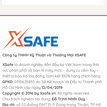
Công ty TNHH Kỹ Thuật và Thương Mại XSAFE
XSafe
là doanh nghiệp dẫn đầu tại Việt Nam trong lĩnh
vực phân phối và bán lẻ máy móc – dụng cụ cầm tay –
thiết bị bảo hộ lao động, cam kết 100% hàng chính hãng.
GPKD:
0315625855 do Sở Kế hoạch và Đầu tư Thành phố
Hồ Chí Minh cấp ngày
12/04/2019
Copyright © 2016 by Xsafe.vn
. All rights reserved
Chịu trách nghiệm nội dung:
Đỗ Trịnh Nhất Duy
Địa chỉ:
số 52 đường ĐHT21, P. Đông Hưng Thuận, TP Hồ