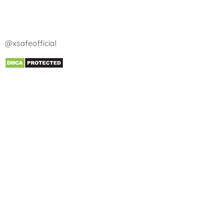
@xsafeofficial