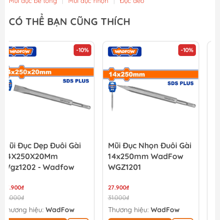
Mũi đục bê tông
|
Mũi đục nhọn
|
Đục đẽo
CÓ THỂ BẠN CŨNG THÍCH
-10%
-10%
Mũi Đục Nhọn Đuôi Gài
Mũi Đục Dẹp INGCO
14x250mm WadFow
DBC0122501
WGZ1201
14x250x20mm
27.900₫
32.400₫
31.000₫
36.000₫
Thương hiệu:
WadFow
Thương hiệu:
INGCO