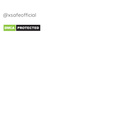
@xsafeofficial