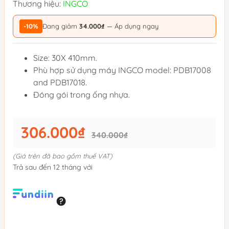
Thương hiệu:
INGCO
-10%
Đang giảm
34.000₫
— Áp dụng ngay
Size: 30X 410mm.
Phù hợp sử dụng máy INGCO model: PDB17008
and PDB17018.
Đóng gói trong ống nhựa.
306.000₫
340.000₫
(Giá trên đã bao gồm thuế VAT)
Trả sau đến 12 tháng với