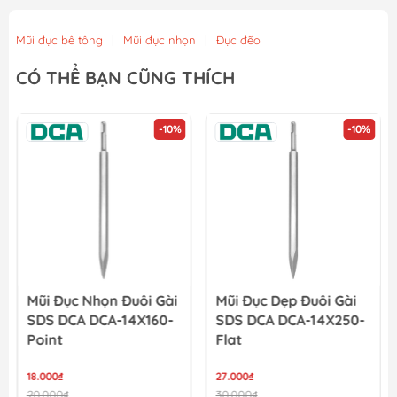
Mũi đục bê tông
|
Mũi đục nhọn
|
Đục đẽo
CÓ THỂ BẠN CŨNG THÍCH
-10%
-10%
Mũi Đục Nhọn Đuôi Gài
Mũi Đục Dẹp Đuôi Gài
SDS DCA DCA-14X160-
SDS DCA DCA-14X250-
Point
Flat
18.000₫
27.000₫
20.000₫
30.000₫