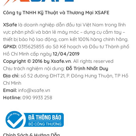
Công ty TNHH Kỹ Thuật và Thương Mại XSAFE
XSafe
là doanh nghiệp dẫn đầu tại Việt Nam trong lĩnh
vực phân phối và bán lẻ máy móc – dụng cụ cầm tay –
thiết bị bảo hộ lao động, cam kết 100% hàng chính hãng.
GPKD:
0315625855 do Sở Kế hoạch và Đầu tư Thành phố
Hồ Chí Minh cấp ngày
12/04/2019
Copyright © 2016 by Xsafe.vn
. All rights reserved
Chịu trách nghiệm nội dung:
Đỗ Trịnh Nhất Duy
Địa chỉ:
số 52 đường ĐHT21, P. Đông Hưng Thuận, TP Hồ
Chí Minh
Email:
info@xsafe.vn
Hotline:
090 9933 258
Chính Sách & Hướng Dẫn