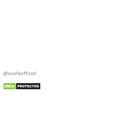
@xsafeofficial