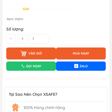
Giảm đến
50K
khi thanh toán qua Fundiin.
Xem thêm
Số lượng:
VÀO GIỎ
MUA NGAY
GỌI NGAY
ZALO
Z
Tại Sao Nên Chọn XSAFE?
100% Hàng chính hãng