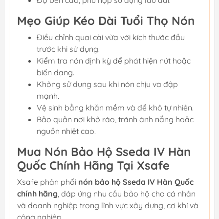
Mẹo Giúp Kéo Dài Tuổi Thọ Nón
Điều chỉnh quai cài vừa với kích thước đầu
trước khi sử dụng.
Kiểm tra nón định kỳ để phát hiện nứt hoặc
biến dạng.
Không sử dụng sau khi nón chịu va đập
mạnh.
Vệ sinh bằng khăn mềm và để khô tự nhiên.
Bảo quản nơi khô ráo, tránh ánh nắng hoặc
nguồn nhiệt cao.
Mua Nón Bảo Hộ Sseda IV Hàn
Quốc Chính Hãng Tại Xsafe
Xsafe phân phối
nón bảo hộ Sseda IV Hàn Quốc
chính hãng
, đáp ứng nhu cầu bảo hộ cho cá nhân
và doanh nghiệp trong lĩnh vực xây dựng, cơ khí và
công nghiệp.