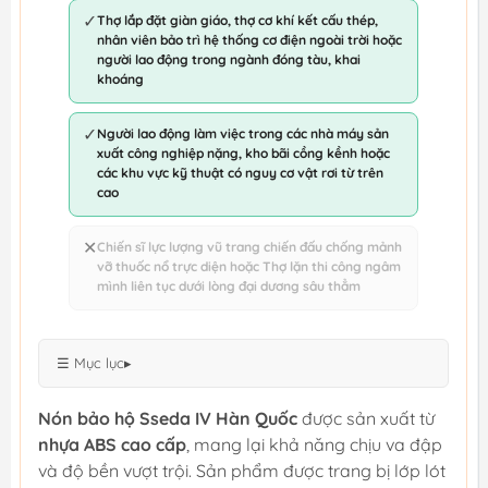
✓
Thợ lắp đặt giàn giáo, thợ cơ khí kết cấu thép,
nhân viên bảo trì hệ thống cơ điện ngoài trời hoặc
người lao động trong ngành đóng tàu, khai
khoáng
✓
Người lao động làm việc trong các nhà máy sản
xuất công nghiệp nặng, kho bãi cồng kềnh hoặc
các khu vực kỹ thuật có nguy cơ vật rơi từ trên
cao
✕
Chiến sĩ lực lượng vũ trang chiến đấu chống mảnh
vỡ thuốc nổ trực diện hoặc Thợ lặn thi công ngâm
mình liên tục dưới lòng đại dương sâu thẳm
☰ Mục lục
▸
Nón bảo hộ Sseda IV Hàn Quốc
được sản xuất từ
nhựa ABS cao cấp
, mang lại khả năng chịu va đập
và độ bền vượt trội. Sản phẩm được trang bị lớp lót