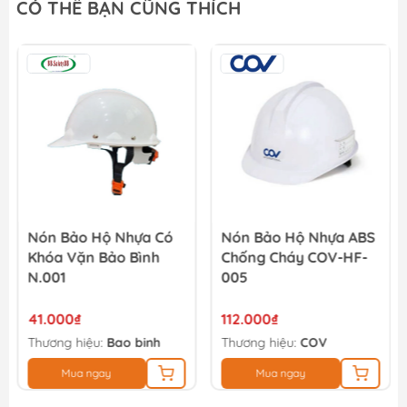
CÓ THỂ BẠN CŨNG THÍCH
Nón Bảo Hộ Nhựa Có
Nón Bảo Hộ Nhựa ABS
Khóa Vặn Bảo Bình
Chống Cháy COV-HF-
N.001
005
41.000₫
112.000₫
Thương hiệu:
Bao binh
Thương hiệu:
COV
Mua ngay
Mua ngay