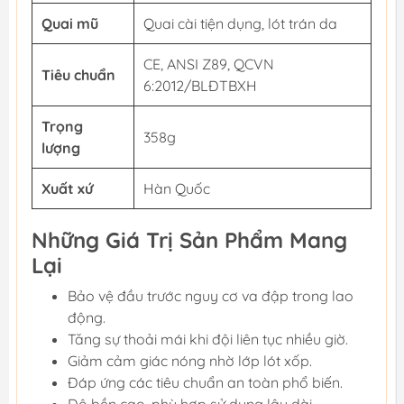
Quai mũ
Quai cài tiện dụng, lót trán da
CE, ANSI Z89, QCVN
Tiêu chuẩn
6:2012/BLĐTBXH
Trọng
358g
lượng
Xuất xứ
Hàn Quốc
Những Giá Trị Sản Phẩm Mang
Lại
Bảo vệ đầu trước nguy cơ va đập trong lao
động.
Tăng sự thoải mái khi đội liên tục nhiều giờ.
Giảm cảm giác nóng nhờ lớp lót xốp.
Đáp ứng các tiêu chuẩn an toàn phổ biến.
Độ bền cao, phù hợp sử dụng lâu dài.