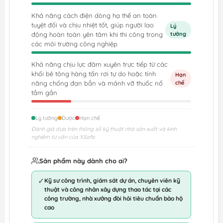
Khả năng cách điện dòng hạ thế an toàn
tuyệt đối và chịu nhiệt tốt, giúp người lao
Lý
động hoàn toàn yên tâm khi thi công trong
tưởng
các môi trường công nghiệp
Khả năng chịu lực đâm xuyên trực tiếp từ các
khối bê tông hàng tấn rơi tự do hoặc tính
Hạn
năng chống đạn bắn và mảnh vỡ thuốc nổ
chế
tầm gần
Lý tưởng
Được
Hạn chế
Đánh giá dựa trên thông số kỹ thuật nhà sản xuất và kinh
nghiệm tư vấn của XSafe.
Sản phẩm này dành cho ai?
✓
Kỹ sư công trình, giám sát dự án, chuyên viên kỹ
thuật và công nhân xây dựng thao tác tại các
công trường, nhà xưởng đòi hỏi tiêu chuẩn bảo hộ
cao