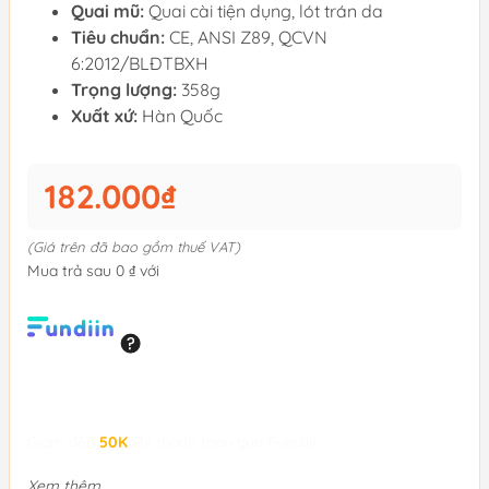
Quai mũ:
Quai cài tiện dụng, lót trán da
Tiêu chuẩn:
CE, ANSI Z89, QCVN
6:2012/BLĐTBXH
Trọng lượng:
358g
Xuất xứ:
Hàn Quốc
182.000₫
(Giá trên đã bao gồm thuế VAT)
Mua trả sau 0 ₫ với
Giảm đến
50K
khi thanh toán qua Fundiin.
Xem thêm