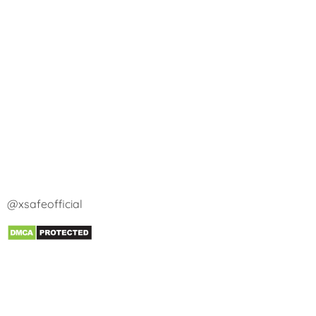
@xsafeofficial