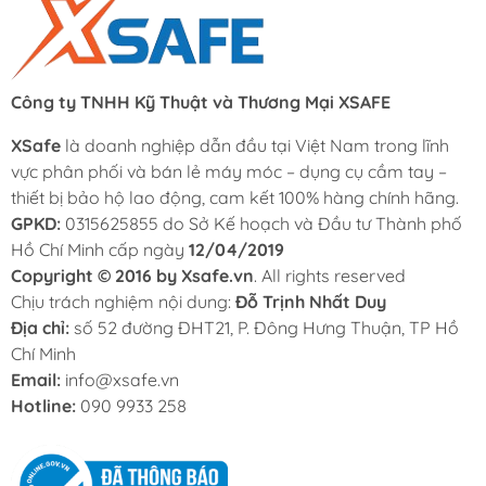
Công ty TNHH Kỹ Thuật và Thương Mại XSAFE
XSafe
là doanh nghiệp dẫn đầu tại Việt Nam trong lĩnh
vực phân phối và bán lẻ máy móc – dụng cụ cầm tay –
thiết bị bảo hộ lao động, cam kết 100% hàng chính hãng.
GPKD:
0315625855 do Sở Kế hoạch và Đầu tư Thành phố
Hồ Chí Minh cấp ngày
12/04/2019
Copyright © 2016 by Xsafe.vn
. All rights reserved
Chịu trách nghiệm nội dung:
Đỗ Trịnh Nhất Duy
Địa chỉ:
số 52 đường ĐHT21, P. Đông Hưng Thuận, TP Hồ
Chí Minh
Email:
info@xsafe.vn
Hotline:
090 9933 258