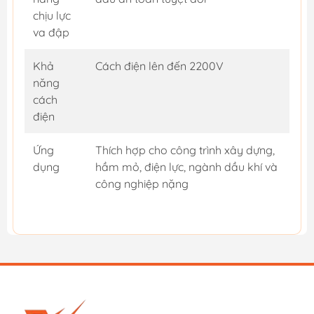
chịu lực
va đập
Khả
Cách điện lên đến 2200V
năng
cách
điện
Ứng
Thích hợp cho công trình xây dựng,
dụng
hầm mỏ, điện lực, ngành dầu khí và
công nghiệp nặng