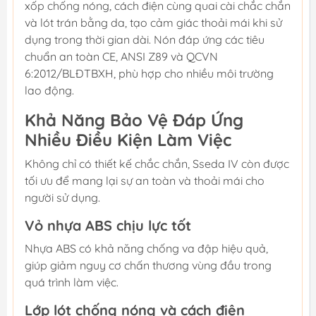
xốp chống nóng, cách điện cùng quai cài chắc chắn
và lót trán bằng da, tạo cảm giác thoải mái khi sử
dụng trong thời gian dài. Nón đáp ứng các tiêu
chuẩn an toàn CE, ANSI Z89 và QCVN
6:2012/BLĐTBXH, phù hợp cho nhiều môi trường
lao động.
Khả Năng Bảo Vệ Đáp Ứng
Nhiều Điều Kiện Làm Việc
Không chỉ có thiết kế chắc chắn, Sseda IV còn được
tối ưu để mang lại sự an toàn và thoải mái cho
người sử dụng.
Vỏ nhựa ABS chịu lực tốt
Nhựa ABS có khả năng chống va đập hiệu quả,
giúp giảm nguy cơ chấn thương vùng đầu trong
quá trình làm việc.
Lớp lót chống nóng và cách điện