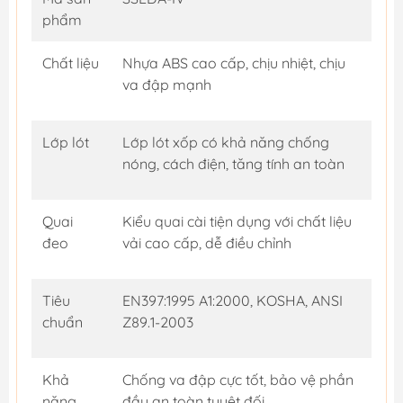
phẩm
Chất liệu
Nhựa ABS cao cấp, chịu nhiệt, chịu
va đập mạnh
Lớp lót
Lớp lót xốp có khả năng chống
nóng, cách điện, tăng tính an toàn
Quai
Kiểu quai cài tiện dụng với chất liệu
đeo
vải cao cấp, dễ điều chỉnh
Tiêu
EN397:1995 A1:2000, KOSHA, ANSI
chuẩn
Z89.1-2003
Khả
Chống va đập cực tốt, bảo vệ phần
năng
đầu an toàn tuyệt đối