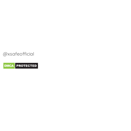
@xsafeofficial