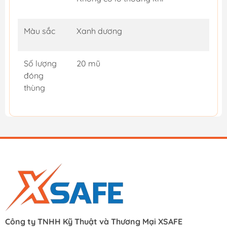
Màu sắc
Xanh dương
Số lượng
20 mũ
đóng
thùng
Công ty TNHH Kỹ Thuật và Thương Mại XSAFE