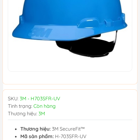
SKU:
3M - H703SFR-UV
Tình trạng:
Còn hàng
Thương hiệu:
3M
Thương hiệu:
3M SecureFit™
Mã sản phẩm:
H-703SFR-UV