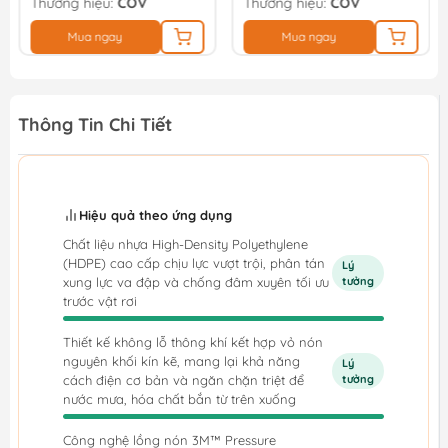
Thương hiệu:
COV
Thương hiệu:
COV
Mua ngay
Mua ngay
Thông Tin Chi Tiết
Hiệu quả theo ứng dụng
Chất liệu nhựa High-Density Polyethylene
(HDPE) cao cấp chịu lực vượt trội, phân tán
Lý
xung lực va đập và chống đâm xuyên tối ưu
tưởng
trước vật rơi
Thiết kế không lỗ thông khí kết hợp vỏ nón
nguyên khối kín kẽ, mang lại khả năng
Lý
cách điện cơ bản và ngăn chặn triệt để
tưởng
nước mưa, hóa chất bắn từ trên xuống
Công nghệ lồng nón 3M™ Pressure