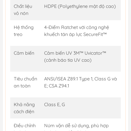
Chất liệu
HDPE (Polyethylene mật độ cao)
vỏ nón
Hệ thống
4-Điểm Ratchet với công nghệ
treo
khuếch tán áp lực SecureFit™
Cảm biến
Cảm biến UV 3M™ Uvicator™
(cảnh báo tia UV cao)
Tiêu chuẩn
ANSI/ISEA Z89.1 Type 1, Class G và
an toàn
E; CSA Z94.1
Khả năng
Class E, G
cách điện
Điều chỉnh
Núm vặn dễ sử dụng, phù hợp