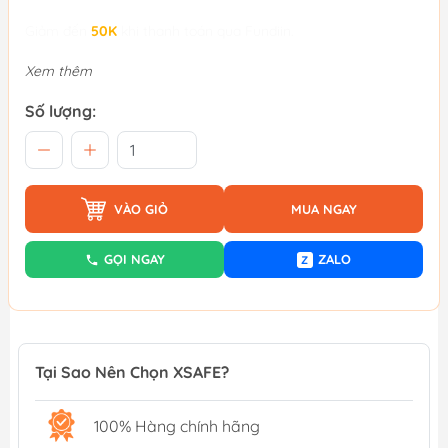
Giảm đến
50K
khi thanh toán qua Fundiin.
Xem thêm
Số lượng:
VÀO GIỎ
MUA NGAY
GỌI NGAY
ZALO
Z
Tại Sao Nên Chọn XSAFE?
100% Hàng chính hãng