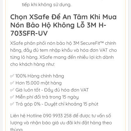
tiếp khi không sử dụng.
Chọn XSafe Để An Tâm Khi Mua
Nón Bảo Hộ Không Lỗ 3M H-
703SFR-UV
XSafe phân phối nón bảo hộ 3M SecureFit™ chính
hãng, đầy đủ tem nhập khẩu và hóa đơn VAT cho
từng lô hàng. XSafe mang đến nhiều lợi ích dành
cho khách hàng như:
✅ 100% Hàng chính hãng
✅ Hơn 15.000 mặt hàng
✅ Giá luôn tốt - Đầy đủ hóa đơn VAT
✅ Miễn phí đổi trả trong 15 ngày
✅ Trả góp 0% - Duyệt chỉ khoảng 15 phút
Liên hệ Hotline 090 9933 258 để được tư vấn số
lượng và nhận báo giá ưu đãi khi đặt hàng theo
thùng.