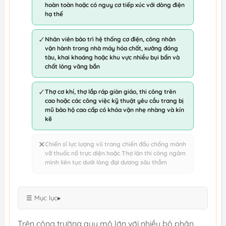
hoàn toàn hoặc có nguy cơ tiếp xúc với dòng điện
hạ thế
✓
Nhân viên bảo trì hệ thống cơ điện, công nhân
vận hành trong nhà máy hóa chất, xưởng đóng
tàu, khai khoáng hoặc khu vực nhiều bụi bẩn và
chất lỏng văng bắn
✓
Thợ cơ khí, thợ lắp ráp giàn giáo, thi công trên
cao hoặc các công việc kỹ thuật yêu cầu trang bị
mũ bảo hộ cao cấp có khóa vặn nhẹ nhàng và kín
kẽ
✕
Chiến sĩ lực lượng vũ trang chiến đấu chống mảnh
vỡ thuốc nổ trực diện hoặc Thợ lặn thi công ngâm
mình liên tục dưới lòng đại dương sâu thẳm
☰ Mục lục
▸
Trên công trường quy mô lớn với nhiều bộ phận