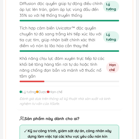
Diffusion độc quyền giúp tự động điều chỉnh
Lý
áp lực lên trán, giảm áp lực vùng đầu đến
tưởng
35% so với hệ thống truyền thống
Tích hợp cảm biến Uvicator™ độc quyền
chuyển từ đỏ sang trắng khi tiếp xúc lâu với
Lý
tia cực tím, giúp nhận biết chính xác thời
tưởng
điểm vỏ nón bị lão hóa cần thay thế
Khả năng chịu lực đâm xuyên trực tiếp từ các
khối bê tông hàng tấn rơi tự do hoặc tính
Hạn
năng chống đạn bắn và mảnh vỡ thuốc nổ
chế
tầm gần
Lý tưởng
Được
Hạn chế
Đánh giá dựa trên thông số kỹ thuật nhà sản xuất và kinh
nghiệm tư vấn của XSafe.
Sản phẩm này dành cho ai?
✓
Kỹ sư công trình, giám sát dự án, công nhân xây
dựng làm việc tại các khu vực yêu cầu nón kín