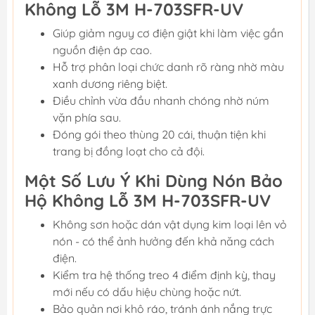
Không Lỗ 3M H-703SFR-UV
Giúp giảm nguy cơ điện giật khi làm việc gần
nguồn điện áp cao.
Hỗ trợ phân loại chức danh rõ ràng nhờ màu
xanh dương riêng biệt.
Điều chỉnh vừa đầu nhanh chóng nhờ núm
vặn phía sau.
Đóng gói theo thùng 20 cái, thuận tiện khi
trang bị đồng loạt cho cả đội.
Một Số Lưu Ý Khi Dùng Nón Bảo
Hộ Không Lỗ 3M H-703SFR-UV
Không sơn hoặc dán vật dụng kim loại lên vỏ
nón - có thể ảnh hưởng đến khả năng cách
điện.
Kiểm tra hệ thống treo 4 điểm định kỳ, thay
mới nếu có dấu hiệu chùng hoặc nứt.
Bảo quản nơi khô ráo, tránh ánh nắng trực