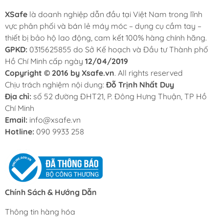
XSafe
là doanh nghiệp dẫn đầu tại Việt Nam trong lĩnh
vực phân phối và bán lẻ máy móc – dụng cụ cầm tay –
thiết bị bảo hộ lao động, cam kết 100% hàng chính hãng.
GPKD:
0315625855 do Sở Kế hoạch và Đầu tư Thành phố
Hồ Chí Minh cấp ngày
12/04/2019
Copyright © 2016 by Xsafe.vn
. All rights reserved
Chịu trách nghiệm nội dung:
Đỗ Trịnh Nhất Duy
Địa chỉ:
số 52 đường ĐHT21, P. Đông Hưng Thuận, TP Hồ
Chí Minh
Email:
info@xsafe.vn
Hotline:
090 9933 258
Chính Sách & Hướng Dẫn
Thông tin hàng hóa