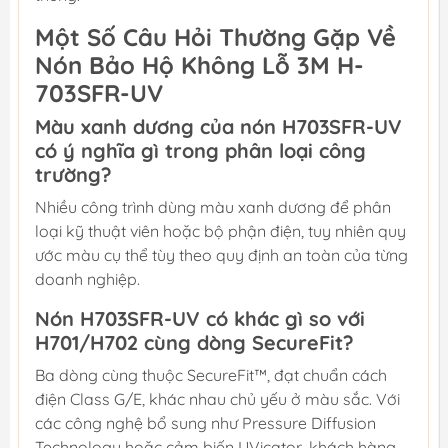
Một Số Câu Hỏi Thường Gặp Về
Nón Bảo Hộ Không Lỗ 3M H-
703SFR-UV
Màu xanh dương của nón H703SFR-UV
có ý nghĩa gì trong phân loại công
trường?
Nhiều công trình dùng màu xanh dương để phân
loại kỹ thuật viên hoặc bộ phận điện, tuy nhiên quy
ước màu cụ thể tùy theo quy định an toàn của từng
doanh nghiệp.
Nón H703SFR-UV có khác gì so với
H701/H702 cùng dòng SecureFit?
Ba dòng cùng thuộc SecureFit™, đạt chuẩn cách
điện Class G/E, khác nhau chủ yếu ở màu sắc. Với
các công nghệ bổ sung như Pressure Diffusion
Technology hoặc cảm biến UVicator, khách hàng