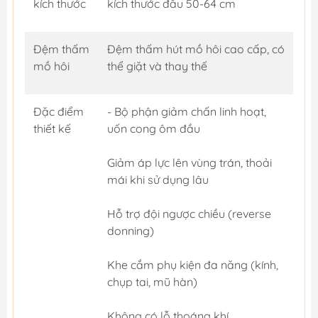
kích thước
kích thước đầu 50-64 cm
Đệm thấm
Đệm thấm hút mồ hôi cao cấp, có
mồ hôi
thể giặt và thay thế
Đặc điểm
- Bộ phận giảm chấn linh hoạt,
thiết kế
uốn cong ôm đầu
Giảm áp lực lên vùng trán, thoải
mái khi sử dụng lâu
Hỗ trợ đội ngược chiều (reverse
donning)
Khe cắm phụ kiện đa năng (kính,
chụp tai, mũ hàn)
Không có lỗ thoáng khí