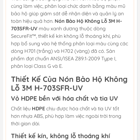
cùng làm việc, phân loại chức danh bằng màu mũ
bảo hộ giúp giám sát dễ nhận diện và quản lý an
toàn hiệu quả hơn.
Nón Bảo Hộ Không Lỗ 3M H-
703SFR-UV
màu xanh dương thuộc dòng
SecureFit™, thiết kế kín không lỗ thoáng khí, phù
hợp bổ sung vào hệ thống phân loại màu cùng các
dòng H701 (trắng) và H702 (vàng) đã có. Sản
phẩm đạt chuẩn ANSI/ISEA Z89.1-2009 Type I,
phân loại Class G và E.
Thiết Kế Của Nón Bảo Hộ Không
Lỗ 3M H-703SFR-UV
Vỏ HDPE bền với hóa chất và tia UV
Chất liệu
HDPE
chịu được hóa chất và tia UV tốt
hơn nhựa ABS, phù hợp làm việc ngoài trời trong
thời gian dài.
Thiết kế kín, không lỗ thoáng khí