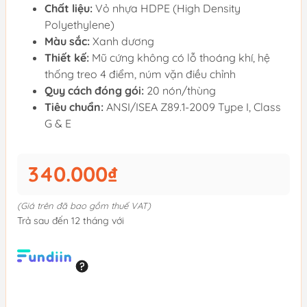
Chất liệu:
Vỏ nhựa HDPE (High Density
Polyethylene)
Màu sắc:
Xanh dương
Thiết kế:
Mũ cứng không có lỗ thoáng khí, hệ
thống treo 4 điểm, núm vặn điều chỉnh
Quy cách đóng gói:
20 nón/thùng
Tiêu chuẩn:
ANSI/ISEA Z89.1-2009 Type I, Class
G & E
340.000₫
(Giá trên đã bao gồm thuế VAT)
Trả sau đến 12 tháng với