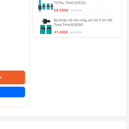
TOTAL THHCS05122
58.500₫
65.000₫
Bộ khớp nối cho máy xịt rửa 3 chi tiết
Total THWS030301
41.400₫
46.000₫
Bàn Chải Hồ Bơi Total TPB30160
274.500₫
305.000₫
Bộ 2 vòi phun xịt nước TOTAL
THWSK0201
261.900₫
291.000₫
Y
Bộ 5 đầu nối nhanh máy xịt rửa INGCO
HHCS05122
49.500₫
55.000₫