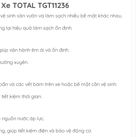
 Xe TOTAL TGT11236
 vệ sinh sân vườn và làm sạch nhiều bề mặt khác nhau.
g lại hiệu quả làm sạch ổn định.
úp vận hành êm ái và ổn định.
hường xuyên.
bẩn và các vết bám trên xe hoặc bề mặt cần vệ sinh.
iết kiệm thời gian.
ó nguồn nước áp lực.
g, giúp tiết kiệm điện và bảo vệ động cơ.