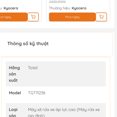
1.910.000₫
u:
Kyocera
Thương hiệu:
Kyocera
ua ngay
Mua ngay
Thông số kỹ thuật
Hãng
Total
sản
xuất
Model
TGT11236
Loại
Máy xịt rửa xe áp lực cao (Máy rửa xe
sản
gia đình)