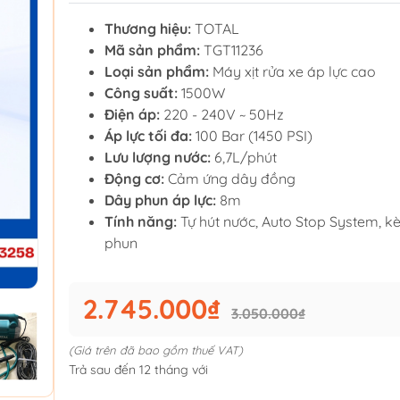
Thương hiệu:
TOTAL
Mã sản phẩm:
TGT11236
Loại sản phẩm:
Máy xịt rửa xe áp lực cao
Công suất:
1500W
Điện áp:
220 - 240V ~ 50Hz
Áp lực tối đa:
100 Bar (1450 PSI)
Lưu lượng nước:
6,7L/phút
Động cơ:
Cảm ứng dây đồng
Dây phun áp lực:
8m
Tính năng:
Tự hút nước, Auto Stop System, 
phun
2.745.000₫
3.050.000₫
(Giá trên đã bao gồm thuế VAT)
Trả sau đến 12 tháng với