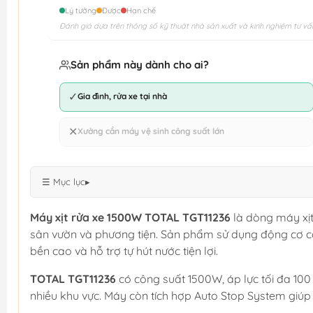
Lý tưởng
Được
Hạn chế
Đánh giá dựa trên thông số kỹ thuật nhà sản xuất và kinh nghiệm tư vấ
Sản phẩm này dành cho ai?
✓
Gia đình, rửa xe tại nhà
✕
Xưởng cần máy vệ sinh công suất lớn
☰ Mục lục
▸
Máy xịt rửa xe 1500W TOTAL TGT11236
là dòng máy xịt
sân vườn và phương tiện. Sản phẩm sử dụng động cơ c
bền cao và hỗ trợ tự hút nước tiện lợi.
TOTAL TGT11236
có công suất 1500W, áp lực tối đa 10
nhiều khu vực. Máy còn tích hợp Auto Stop System giúp t