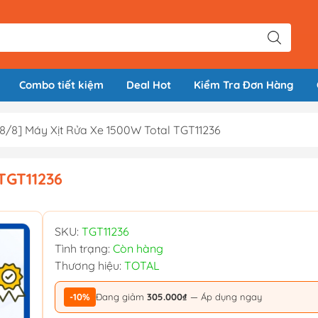
Combo tiết kiệm
Deal Hot
Kiểm Tra Đơn Hàng
 8/8] Máy Xịt Rửa Xe 1500W Total TGT11236
TGT11236
SKU:
TGT11236
Tình trạng:
Còn hàng
Thương hiệu:
TOTAL
-10%
Đang giảm
305.000₫
— Áp dụng ngay