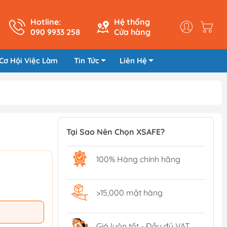
Hotline:
Hệ thống
090 9933 258
Cửa hàng
Cơ Hội Việc Làm
Tin Tức
Liên Hệ
Tại Sao Nên Chọn XSAFE?
100% Hàng chính hãng
>15,000 mặt hàng
Giá luôn tốt - Đầy đủ VAT