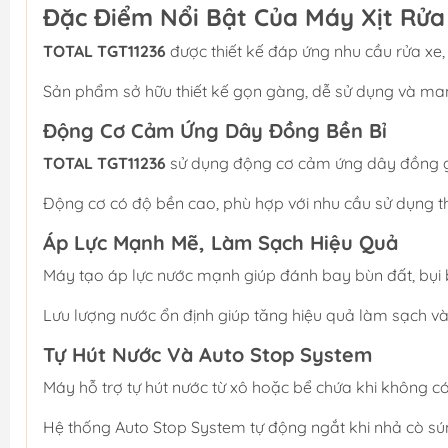
Đặc Điểm Nổi Bật Của Máy Xịt Rửa
TOTAL TGT11236
được thiết kế đáp ứng nhu cầu rửa xe,
Sản phẩm sở hữu thiết kế gọn gàng, dễ sử dụng và man
Động Cơ Cảm Ứng Dây Đồng Bền Bỉ
TOTAL TGT11236
sử dụng động cơ cảm ứng dây đồng gi
Động cơ có độ bền cao, phù hợp với nhu cầu sử dụng t
Áp Lực Mạnh Mẽ, Làm Sạch Hiệu Quả
Máy tạo áp lực nước mạnh giúp đánh bay bùn đất, bụi 
Lưu lượng nước ổn định giúp tăng hiệu quả làm sạch và t
Tự Hút Nước Và Auto Stop System
Máy hỗ trợ tự hút nước từ xô hoặc bể chứa khi không c
Hệ thống Auto Stop System tự động ngắt khi nhả cò sún