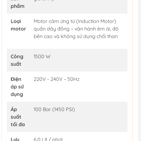
phẩm
Loại
Motor cảm ứng từ (Induction Motor)
motor
quấn dây đồng – vận hành êm ái, độ
bền cao và không sử dụng chổi than
Công
1500 W
suất
Điện
220V - 240V ~ 50Hz
áp sử
dụng
Áp
100 Bar (1450 PSI)
suất
tối đa
Lưu
6.0 Lít / phút