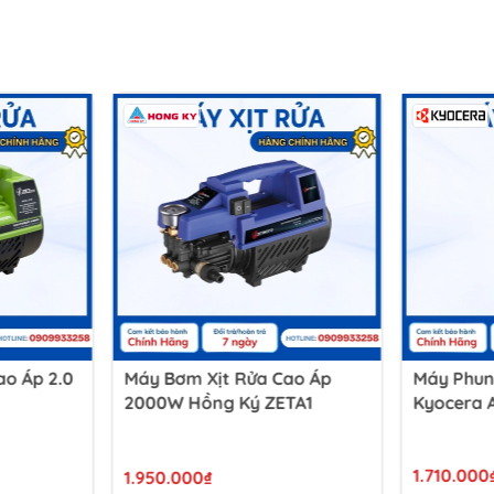
-17%
ao Áp
Máy Phun Xịt Nước 1400W
Máy Phun
TA1
Kyocera AJP-1100
Kyocera 
1.710.000₫
2.650.00