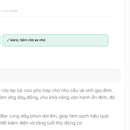
n của XSafe.
✓
Gara, tiệm rửa xe nhỏ
 rửa áp lực cao phù hợp cho nhu cầu vệ sinh gia đình,
ảm ứng dây đồng, cho khả năng vận hành ổn định, độ
0 Bar cùng dây phun dài 8m, giúp làm sạch hiệu quả
iết kiệm điện và tăng tuổi thọ động cơ.