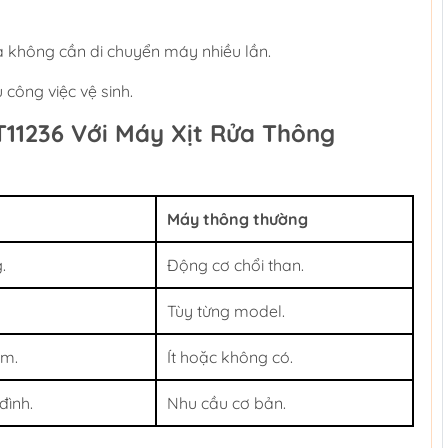
 không cần di chuyển máy nhiều lần.
 công việc vệ sinh.
11236 Với Máy Xịt Rửa Thông
Máy thông thường
.
Động cơ chổi than.
Tùy từng model.
em.
Ít hoặc không có.
đình.
Nhu cầu cơ bản.