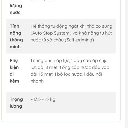
lượng
nước
Tính
Hệ thống tự động ngắt khi nhả cò súng
năng
(Auto Stop System) và khả năng tự hút
thông
nước từ xô chậu (Self-priming)
minh
Phụ
1 súng phun áp lực, 1 dây cao áp chịu
kiện
lực dài 8 mét, 1 ống cấp nước đầu vào
đi
dài 1.5 mét, 1 bộ lọc nước, 1 đầu nối
kèm
nhanh
Trọng
~ 13.5 - 15 kg
lượng