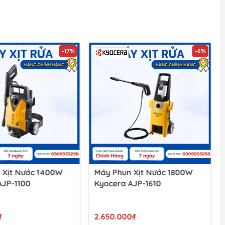
-6%
-16%
 Xịt Nước 1800W
Máy Phun Xịt Nước 800W
AJP-1610
Kyocera AJP-800
0₫
1.600.000₫