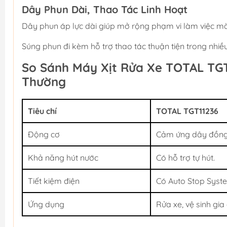
Dây Phun Dài, Thao Tác Linh Hoạt
Dây phun áp lực dài giúp mở rộng phạm vi làm việc mà
Súng phun đi kèm hỗ trợ thao tác thuận tiện trong nhiều
So Sánh Máy Xịt Rửa Xe TOTAL TGT
Thường
Tiêu chí
TOTAL TGT11236
Động cơ
Cảm ứng dây đồng
Khả năng hút nước
Có hỗ trợ tự hút.
Tiết kiệm điện
Có Auto Stop Syst
Ứng dụng
Rửa xe, vệ sinh gia 