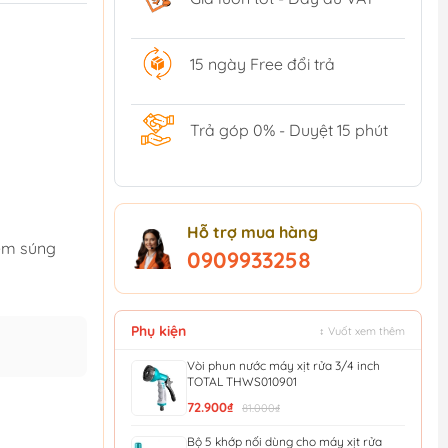
15 ngày Free đổi trả
Trả góp 0% - Duyệt 15 phút
Hỗ trợ mua hàng
kèm súng
0909933258
Phụ kiện
↕ Vuốt xem thêm
Vòi phun nước máy xịt rửa 3/4 inch
TOTAL THWS010901
72.900₫
81.000₫
Bộ 5 khớp nối dùng cho máy xịt rửa