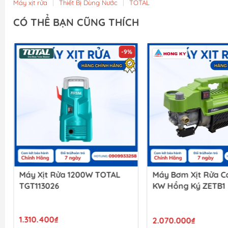
Máy xịt rửa
|
Thiết Bị Dùng Nước
|
TOTAL
CÓ THỂ BẠN CŨNG THÍCH
Máy Bơm Xịt Rửa Cao Áp 2.0
Máy Bơm Xịt Rửa C
KW Hồng Ký ZETB1
2000W Hồng Ký ZE
2.070.000₫
1.950.000₫