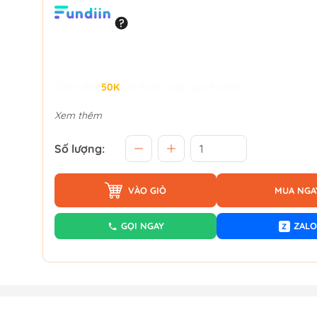
Giảm đến
50K
khi thanh toán qua Fundiin.
Xem thêm
Số lượng:
VÀO GIỎ
MUA NGA
GỌI NGAY
ZALO
Z