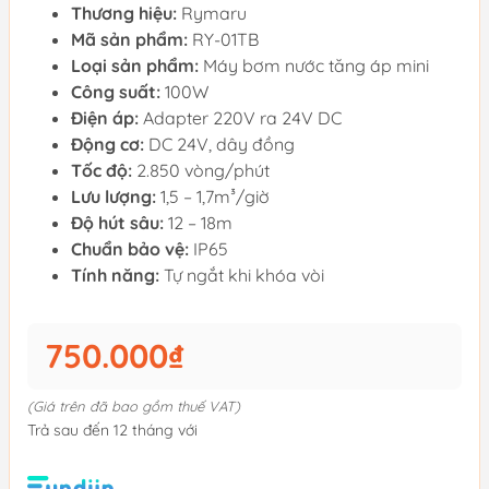
Thương hiệu:
Rymaru
Mã sản phẩm:
RY-01TB
Loại sản phẩm:
Máy bơm nước tăng áp mini
Công suất:
100W
Điện áp:
Adapter 220V ra 24V DC
Động cơ:
DC 24V, dây đồng
Tốc độ:
2.850 vòng/phút
Lưu lượng:
1,5 – 1,7m³/giờ
Độ hút sâu:
12 – 18m
Chuẩn bảo vệ:
IP65
Tính năng:
Tự ngắt khi khóa vòi
750.000₫
(Giá trên đã bao gồm thuế VAT)
Trả sau đến 12 tháng với