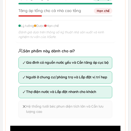
Tăng áp tổng cho cả nhà cao tầng
Hạn chế
Lý tưởng
Được
Hạn chế
Đánh giá dựa trên thông số kỹ thuật nhà sản xuất và kinh
nghiệm tư vấn của XSafe.
Sản phẩm này dành cho ai?
✓
Gia đình có nguồn nước yếu và Cần tăng áp cục bộ
✓
Người ở chung cư/phòng trọ và Lắp đặt vị trí hẹp
✓
Thợ điện nước và Lắp đặt nhanh cho khách
✕
Hệ thống tưới béc phun diện tích lớn và Cần lưu
lượng cao