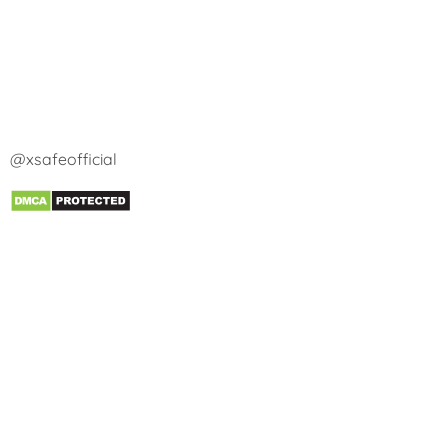
@xsafeofficial