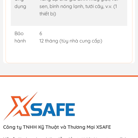
dụng
sen, bình nóng lạnh, tưới cây, v.v. (1
thiết bị)
Bảo
6
hành
12 tháng (tùy nhà cung cấp)
Công ty TNHH Kỹ Thuật và Thương Mại XSAFE