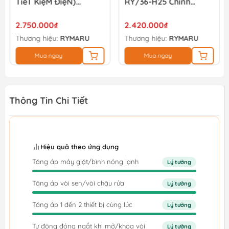
TiếT KiệM ĐiệN)
RY/36-H25 Chính
Rymaru RY/36-250
Hãng
2.750.000₫
2.420.000₫
Thương hiệu:
RYMARU
Thương hiệu:
RYMARU
Mua ngay
Mua ngay
Thông Tin Chi Tiết
Hiệu quả theo ứng dụng
Tăng áp máy giặt/bình nóng lạnh
Lý tưởng
Tăng áp vòi sen/vòi chậu rửa
Lý tưởng
Tăng áp 1 đến 2 thiết bị cùng lúc
Lý tưởng
Tự động đóng ngắt khi mở/khóa vòi
Lý tưởng