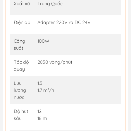
Xuất xứ
Trung Quốc
Điện áp
Adapter 220V ra DC 24V
Công
100W
suất
Tốc độ
2850 vòng/phút
quay
Lưu
1.5
lượng
1.7 m³/h
nước
Độ hút
12
sâu
18 m