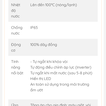
Nhiệt
Lên đến 100°C (nóng/lạnh)
độ
nước
Chống
IP65
nước
Động
100% dây đồng
cơ
Tính
- Tự ngắt khi khóa vòi
năng
Tự động điều chỉnh áp lực (Inverter)
nổi bật
Tự ngắt khi mất nước (sau 5-8 phút)
Hiển thị LED
An toàn sử dụng trong môi trường
ẩm ướt
Ứng
Tăng áp cho gia đình: máy giặt, vòi