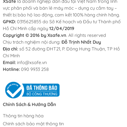
XSafe
là doanh nghiệp dẫn đầu tại Việt Nam trong lĩnh
vực phân phối và bán lẻ máy móc – dụng cụ cầm tay –
thiết bị bảo hộ lao động, cam kết 100% hàng chính hãng.
GPKD:
0315625855 do Sở Kế hoạch và Đầu tư Thành phố
Hồ Chí Minh cấp ngày
12/04/2019
Copyright © 2016 by Xsafe.vn
. All rights reserved
Chịu trách nghiệm nội dung:
Đỗ Trịnh Nhất Duy
Địa chỉ:
số 52 đường ĐHT21, P. Đông Hưng Thuận, TP Hồ
Chí Minh
Email:
info@xsafe.vn
Hotline:
090 9933 258
Chính Sách & Hướng Dẫn
Thông tin hàng hóa
Chính sách bảo mật thông tin