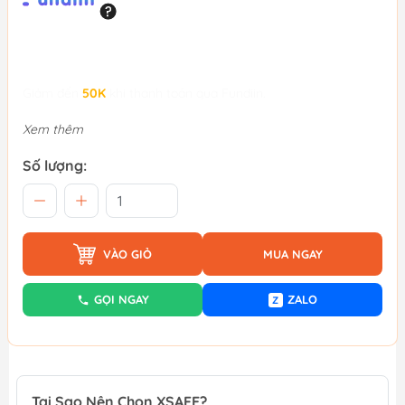
Giảm đến
50K
khi thanh toán qua Fundiin.
Xem thêm
Số lượng:
VÀO GIỎ
MUA NGAY
GỌI NGAY
ZALO
Z
Tại Sao Nên Chọn XSAFE?