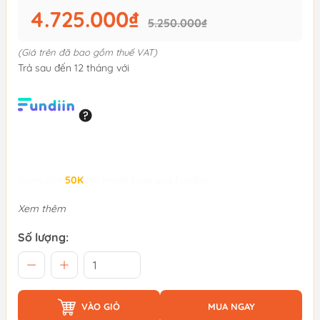
4.725.000₫
5.250.000₫
(Giá trên đã bao gồm thuế VAT)
Trả sau đến 12 tháng với
Giảm đến
50K
khi thanh toán qua Fundiin.
Xem thêm
Số lượng:
VÀO GIỎ
MUA NGAY