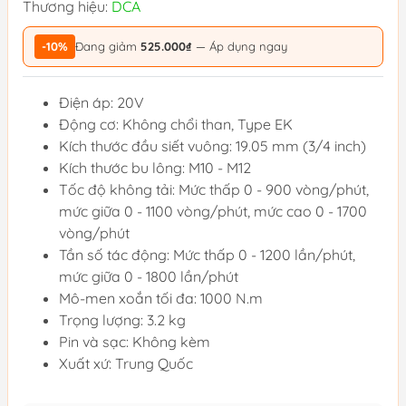
Thương hiệu:
DCA
-10%
Đang giảm
525.000₫
— Áp dụng ngay
Điện áp: 20V
Động cơ: Không chổi than, Type EK
Kích thước đầu siết vuông: 19.05 mm (3/4 inch)
Kích thước bu lông: M10 - M12
Tốc độ không tải: Mức thấp 0 - 900 vòng/phút,
mức giữa 0 - 1100 vòng/phút, mức cao 0 - 1700
vòng/phút
Tần số tác động: Mức thấp 0 - 1200 lần/phút,
mức giữa 0 - 1800 lần/phút
Mô-men xoắn tối đa: 1000 N.m
Trọng lượng: 3.2 kg
Pin và sạc: Không kèm
Xuất xứ: Trung Quốc