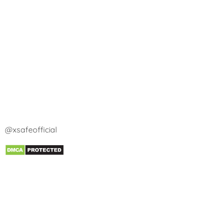
@xsafeofficial