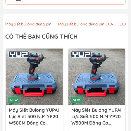
Mũi Vít Chống Trượt Amaxtools HEX-90CT
56.900₫
Máy siết bu lông dùng pin
|
Máy siết bu lông dùng pin DCA
|
DCA
Mũi Vít Chống Trượt Amaxtools HEX-75CT
CÓ THỂ BẠN CŨNG THÍCH
49.900₫
Mũi Vít Chống Trượt Amaxtools HEX-65CT
44.900₫
NEW
NEW
Máy Siết Bulong YUPAI
Máy Siết Bulong YUPAI
Lực Siết 500 N.M YP20
Lực Siết 500 N.M YP20
W500M Động Cơ
W500M Động Cơ
Không Chổi Than (full
Không Chổi Than