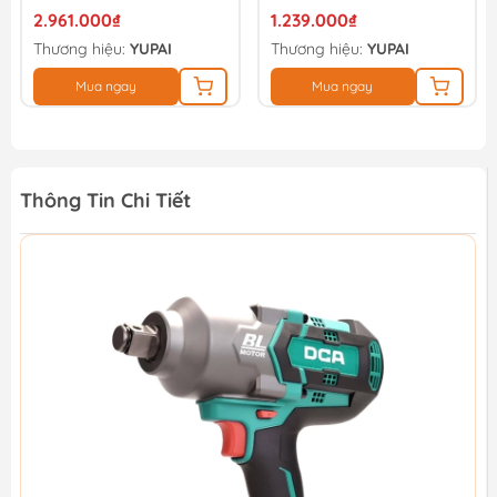
Bộ)
(thân Máy)
2.961.000₫
1.239.000₫
Thương hiệu:
YUPAI
Thương hiệu:
YUPAI
Mua ngay
Mua ngay
Thông Tin Chi Tiết