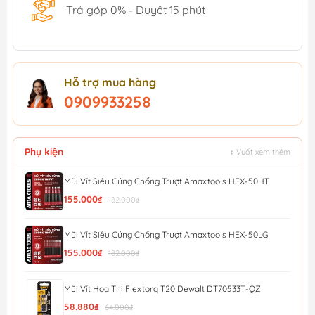
Trả góp 0% - Duyệt 15 phút
Hỗ trợ mua hàng
0909933258
Phụ kiện
↕ Vuốt xem thêm
Mũi Vít Siêu Cứng Chống Trượt Amaxtools HEX-50HT
155.000₫
182.000₫
Mũi Vít Siêu Cứng Chống Trượt Amaxtools HEX-50LG
155.000₫
182.000₫
Mũi Vít Hoa Thị Flextorq T20 Dewalt DT70533T-QZ
58.880₫
64.000₫