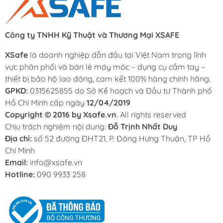
Công ty TNHH Kỹ Thuật và Thương Mại XSAFE
XSafe
là doanh nghiệp dẫn đầu tại Việt Nam trong lĩnh
vực phân phối và bán lẻ máy móc – dụng cụ cầm tay –
thiết bị bảo hộ lao động, cam kết 100% hàng chính hãng.
GPKD:
0315625855 do Sở Kế hoạch và Đầu tư Thành phố
Hồ Chí Minh cấp ngày
12/04/2019
Copyright © 2016 by Xsafe.vn
. All rights reserved
Chịu trách nghiệm nội dung:
Đỗ Trịnh Nhất Duy
Địa chỉ:
số 52 đường ĐHT21, P. Đông Hưng Thuận, TP Hồ
Chí Minh
Email:
info@xsafe.vn
Hotline:
090 9933 258