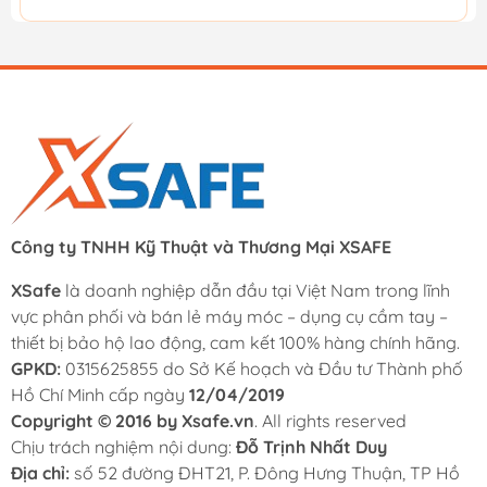
Công ty TNHH Kỹ Thuật và Thương Mại XSAFE
XSafe
là doanh nghiệp dẫn đầu tại Việt Nam trong lĩnh
vực phân phối và bán lẻ máy móc – dụng cụ cầm tay –
thiết bị bảo hộ lao động, cam kết 100% hàng chính hãng.
GPKD:
0315625855 do Sở Kế hoạch và Đầu tư Thành phố
Hồ Chí Minh cấp ngày
12/04/2019
Copyright © 2016 by Xsafe.vn
. All rights reserved
Chịu trách nghiệm nội dung:
Đỗ Trịnh Nhất Duy
Địa chỉ:
số 52 đường ĐHT21, P. Đông Hưng Thuận, TP Hồ