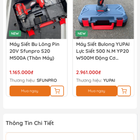
NEW
NEW
Máy Siết Bu Lông Pin
Máy Siết Bulong YUPAI
20V Sfunpro S20
Lực Siết 500 N.M YP20
M500A (thân Máy)
W500M Động Cơ
Không Chổi Than (full
Bộ)
1.165.000₫
2.961.000₫
Thương hiệu:
SFUNPRO
Thương hiệu:
YUPAI
Mua ngay
Mua ngay
Thông Tin Chi Tiết