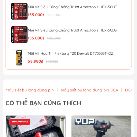
Mũi Vít Siêu Cứng Chống Trượt Amaxtools HEX-50HT
155.000₫
182.000₫
Mũi Vít Siêu Cứng Chống Trượt Amaxtools HEX-50LG
155.000₫
182.000₫
Mũi Vít Hoa Thị Flextorq T20 Dewalt DT70533T-QZ
58.880₫
64.000₫
Mũi Vít Chống Trượt Amaxtools HEX-90CT
56.900₫
Máy siết bu lông dùng pin
|
Máy siết bu lông dùng pin DCA
|
DCA
Mũi Vít Chống Trượt Amaxtools HEX-75CT
CÓ THỂ BẠN CŨNG THÍCH
49.900₫
Mũi Vít Chống Trượt Amaxtools HEX-65CT
44.900₫