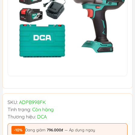
SKU:
ADPB998FK
Tình trạng:
Còn hàng
Thương hiệu:
DCA
-10%
Đang giảm
796.000₫
— Áp dụng ngay