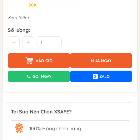
Giảm đến
50K
khi thanh toán qua Fundiin.
Xem thêm
Số lượng:
VÀO GIỎ
MUA NGAY
GỌI NGAY
ZALO
Z
Tại Sao Nên Chọn XSAFE?
100% Hàng chính hãng