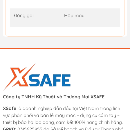
Đóng gói
Hộp màu
Công ty TNHH Kỹ Thuật và Thương Mại XSAFE
XSafe
là doanh nghiệp dẫn đầu tại Việt Nam trong lĩnh
vực phân phối và bán lẻ máy móc – dụng cụ cầm tay –
thiết bị bảo hộ lao động, cam kết 100% hàng chính hãng.
GPKD:
0315625855 do Sở Kế hoạch và Đầu tư Thành phố