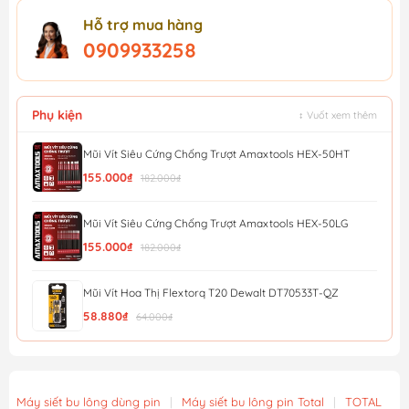
Hỗ trợ mua hàng
0909933258
Phụ kiện
↕ Vuốt xem thêm
Mũi Vít Siêu Cứng Chống Trượt Amaxtools HEX-50HT
155.000₫
182.000₫
Mũi Vít Siêu Cứng Chống Trượt Amaxtools HEX-50LG
155.000₫
182.000₫
Mũi Vít Hoa Thị Flextorq T20 Dewalt DT70533T-QZ
58.880₫
64.000₫
Mũi Vít Chống Trượt Amaxtools HEX-90CT
56.900₫
Máy siết bu lông dùng pin
|
Máy siết bu lông pin Total
|
TOTAL