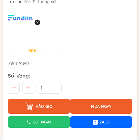
Trả sau đến 12 tháng với
Giảm đến
50K
khi thanh toán qua Fundiin.
Xem thêm
Số lượng:
VÀO GIỎ
MUA NGAY
GỌI NGAY
ZALO
Z