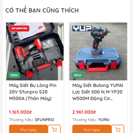
Mũi Vít Chống Trượt Amaxtools HEX-75CT
CÓ THỂ BẠN CŨNG THÍCH
49.900₫
Mũi Vít Chống Trượt Amaxtools HEX-65CT
44.900₫
NEW
NEW
Máy Siết Bu Lông Pin
Máy Siết Bulong YUPAI
20V Sfunpro S20
Lực Siết 500 N.M YP20
M500A (thân Máy)
W500M Động Cơ
Không Chổi Than (full
Bộ)
1.165.000₫
2.961.000₫
Thương hiệu:
SFUNPRO
Thương hiệu:
YUPAI
Mua ngay
Mua ngay