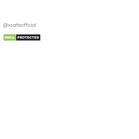
@xsafeofficial