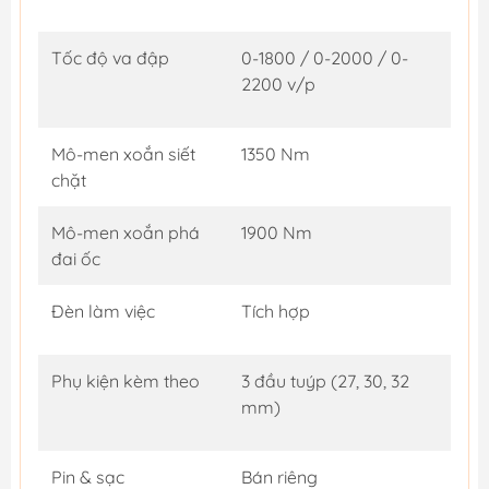
Tốc độ va đập
0-1800 / 0-2000 / 0-
2200 v/p
Mô-men xoắn siết
1350 Nm
chặt
Mô-men xoắn phá
1900 Nm
đai ốc
Đèn làm việc
Tích hợp
Phụ kiện kèm theo
3 đầu tuýp (27, 30, 32
mm)
Pin & sạc
Bán riêng