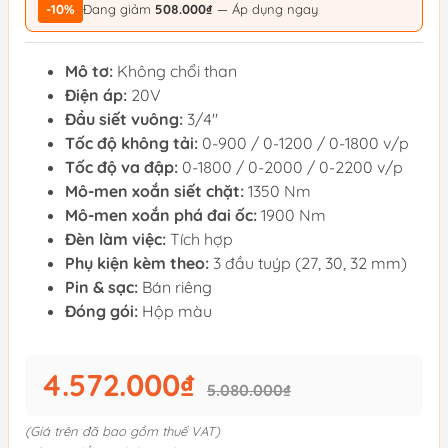
-10%
Đang giảm
508.000₫
— Áp dụng ngay
Mô tơ:
Không chổi than
Điện áp:
20V
Đầu siết vuông:
3/4"
Tốc độ không tải:
0-900 / 0-1200 / 0-1800 v/p
Tốc độ va đập:
0-1800 / 0-2000 / 0-2200 v/p
Mô-men xoắn siết chặt:
1350 Nm
Mô-men xoắn phá đai ốc:
1900 Nm
Đèn làm việc:
Tích hợp
Phụ kiện kèm theo:
3 đầu tuýp (27, 30, 32 mm)
Pin & sạc:
Bán riêng
Đóng gói:
Hộp màu
4.572.000₫
5.080.000₫
(Giá trên đã bao gồm thuế VAT)