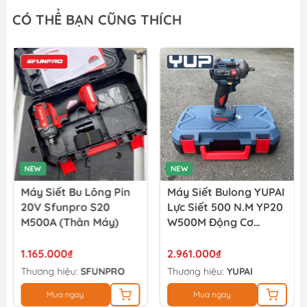
Bộ Sạc Pin 12v/20v Xr 2a Dewalt DCB1102-B1
CÓ THỂ BẠN CŨNG THÍCH
552.000₫
600.000₫
Bộ Sạc Pin 10 8v 1 3ah Xr Li-ion Dewalt DCB125-B1
521.640₫
567.000₫
NEW
NEW
Máy Siết Bu Lông Pin
Máy Siết Bulong YUPAI
20V Sfunpro S20
Lực Siết 500 N.M YP20
M500A (thân Máy)
W500M Động Cơ
Không Chổi Than (full
Bộ)
1.165.000₫
2.961.000₫
Thương hiệu:
SFUNPRO
Thương hiệu:
YUPAI
Mua ngay
Mua ngay