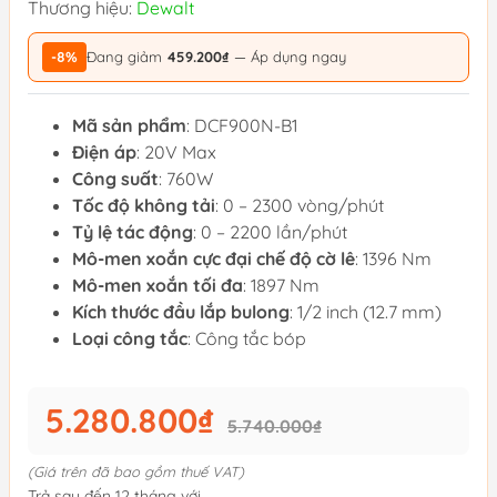
Thương hiệu:
Dewalt
-8%
Đang giảm
459.200₫
— Áp dụng ngay
Mã sản phẩm
: DCF900N-B1
Điện áp
: 20V Max
Công suất
: 760W
Tốc độ không tải
: 0 – 2300 vòng/phút
Tỷ lệ tác động
: 0 – 2200 lần/phút
Mô-men xoắn cực đại chế độ cờ lê
: 1396 Nm
Mô-men xoắn tối đa
: 1897 Nm
Kích thước đầu lắp bulong
: 1/2 inch (12.7 mm)
Loại công tắc
: Công tắc bóp
5.280.800₫
5.740.000₫
(Giá trên đã bao gồm thuế VAT)
Trả sau đến 12 tháng với