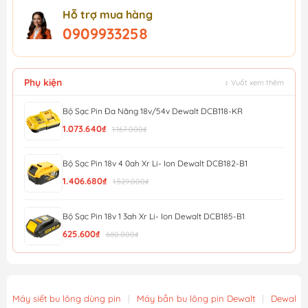
Hỗ trợ mua hàng
0909933258
Phụ kiện
↕ Vuốt xem thêm
Bộ Sạc Pin Đa Năng 18v/54v Dewalt DCB118-KR
1.073.640₫
1.167.000₫
Bộ Sạc Pin 18v 4 0ah Xr Li- Ion Dewalt DCB182-B1
1.406.680₫
1.529.000₫
Bộ Sạc Pin 18v 1 3ah Xr Li- Ion Dewalt DCB185-B1
625.600₫
680.000₫
Bộ Sạc Pin 12v/20v Xr 4a Dewalt DCB1104-B1
690.000₫
750.000₫
Máy siết bu lông dùng pin
|
Máy bắn bu lông pin Dewalt
|
Dewalt