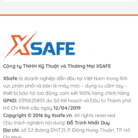
Công ty TNHH Kỹ Thuật và Thương Mại XSAFE
XSafe
là doanh nghiệp dẫn đầu tại Việt Nam trong lĩnh
vực phân phối và bán lẻ máy móc – dụng cụ cầm tay –
thiết bị bảo hộ lao động, cam kết 100% hàng chính hãng.
GPKD:
0315625855 do Sở Kế hoạch và Đầu tư Thành phố
Hồ Chí Minh cấp ngày
12/04/2019
Copyright © 2016 by Xsafe.vn
. All rights reserved
Chịu trách nghiệm nội dung:
Đỗ Trịnh Nhất Duy
Địa chỉ:
số 52 đường ĐHT21, P. Đông Hưng Thuận, TP Hồ
Chí Minh