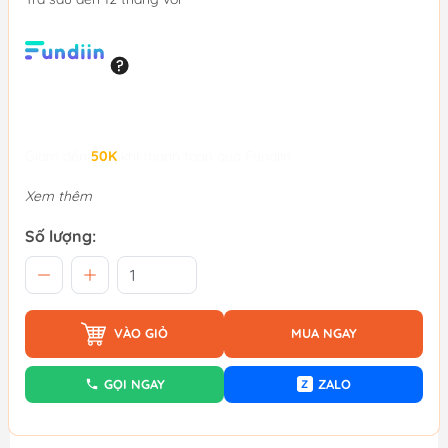
Giảm đến
50K
khi thanh toán qua Fundiin.
Xem thêm
Số lượng:
VÀO GIỎ
MUA NGAY
GỌI NGAY
ZALO
Z