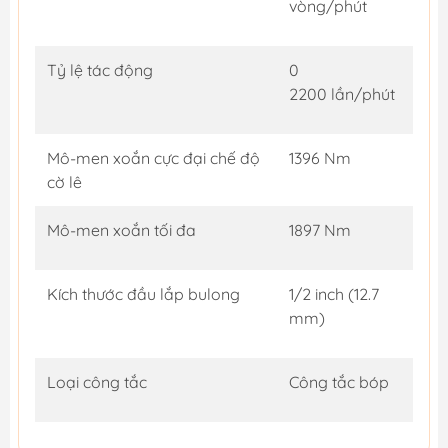
vòng/phút
Tỷ lệ tác động
0
2200 lần/phút
Mô-men xoắn cực đại chế độ
1396 Nm
cờ lê
Mô-men xoắn tối đa
1897 Nm
Kích thước đầu lắp bulong
1/2 inch (12.7
mm)
Loại công tắc
Công tắc bóp