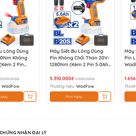
Bu Lông Dùng
Máy Siết Bu Lông Dùng
Máy 
80Nm Không
Pin Không Chổi Than 20V-
Pin 
(Kèm 2 Pin
1280Nm (Kèm 2 Pin 5.0Ah)
Wad
ADFOW WCD1B78
WADFOW WCD1B128
5.310.000₫
1.65
3.540.000₫
5.900.000₫
:
WadFow
Thương hiệu:
WadFow
Thươn
ngay
Mua ngay
 CHỨNG NHẬN ĐẠI LÝ