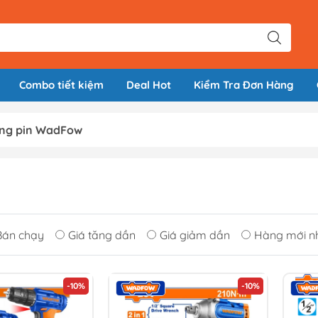
Combo tiết kiệm
Deal Hot
Kiểm Tra Đơn Hàng
lông pin WadFow
Bán chạy
Giá tăng dần
Giá giảm dần
Hàng mới n
-10%
-10%