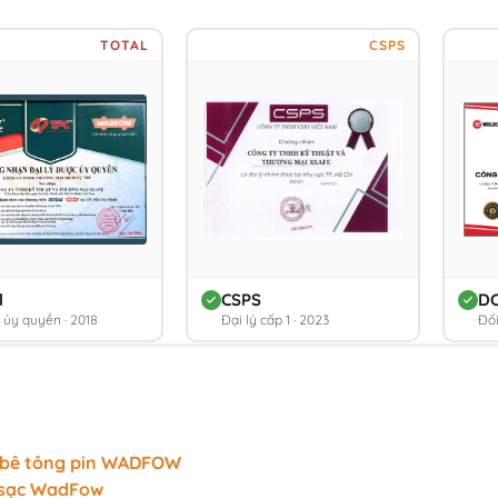
TOTAL
CSPS
l
CSPS
D
ý ủy quyền · 2018
Đại lý cấp 1 · 2023
Đối
 bê tông pin WADFOW
 sạc WadFow