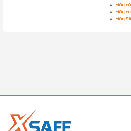
Máy cắ
Máy c
Máy Si