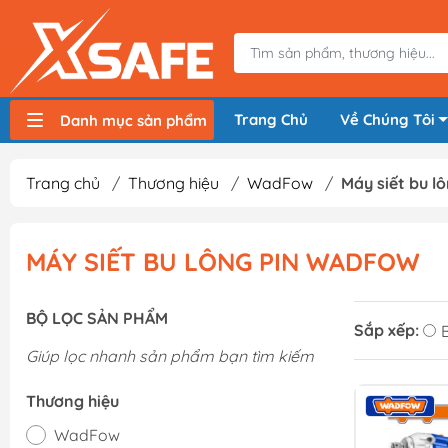
Trang Chủ
Về Chúng Tôi
Danh mục sản phẩm
Máy nén khí, bơm hơi
Máy hàn điện
Thiết bị nâng hạ, vận chuyển
Thiết bị đo
Thiết bị dùng điện
Thiết bị dùng pin
Thiết bị đựng lưu trữ
Thiết bị bảo hộ lao động
Trang chủ
/
Thương hiệu
/
WadFow
/
Máy siết bu 
MÁY SIẾT BU LÔNG PIN WADFOW
BỘ LỌC SẢN PHẨM
Sắp xếp:
Giúp lọc nhanh sản phẩm bạn tìm kiếm
Thương hiệu
WadFow