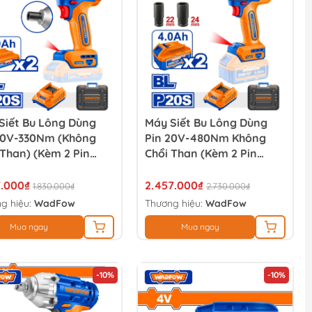
Siết Bu Lông Dùng
Máy Siết Bu Lông Dùng
20V-330Nm (không
Pin 20V-480Nm Không
 Than) (Kèm 2 Pin
Chổi Than (Kèm 2 Pin
h) WADFOW WCD1B33
4.0Ah) WADFOW
WCD1B483
7.000₫
2.457.000₫
1.830.000₫
2.730.000₫
g hiệu:
WadFow
Thương hiệu:
WadFow
Mua ngay
Mua ngay
-10%
-10%