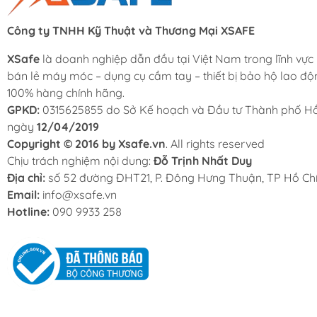
Công ty TNHH Kỹ Thuật và Thương Mại XSAFE
XSafe
là doanh nghiệp dẫn đầu tại Việt Nam trong lĩnh vực
bán lẻ máy móc – dụng cụ cầm tay – thiết bị bảo hộ lao độ
100% hàng chính hãng.
GPKD:
0315625855 do Sở Kế hoạch và Đầu tư Thành phố Hồ
ngày
12/04/2019
Copyright © 2016 by Xsafe.vn
. All rights reserved
Chịu trách nghiệm nội dung:
Đỗ Trịnh Nhất Duy
Địa chỉ:
số 52 đường ĐHT21, P. Đông Hưng Thuận, TP Hồ Chí
Email:
info@xsafe.vn
Hotline:
090 9933 258