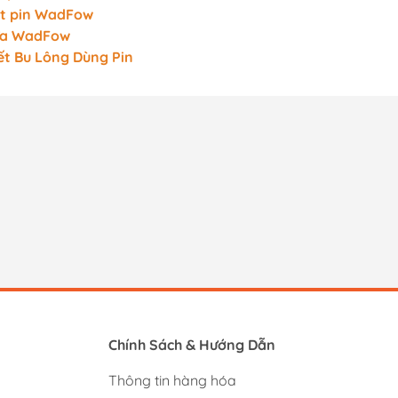
t pin WadFow
ưa WadFow
ết Bu Lông Dùng Pin
Chính Sách & Hướng Dẫn
Thông tin hàng hóa