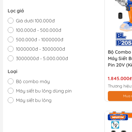
Lọc giá
Giá dưới 100.000đ
100.000đ - 500.000đ
500.000đ - 1000000đ
1000000đ - 3000000đ
Bộ Combo
3000000đ - 5.000.000đ
Máy Siết 
Pin 20V (k
Giá trên 5.000.000đ
Loại
WADFOW 
1.845.000₫
Bộ combo máy
Thương hiệu
Máy siết bu lông dùng pin
Mua 
Máy siết bu lông