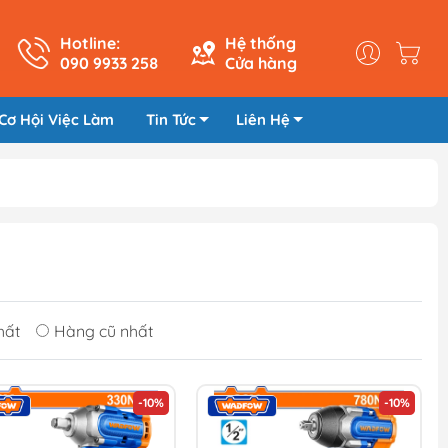
Hotline:
Hệ thống
090 9933 258
Cửa hàng
Cơ Hội Việc Làm
Tin Tức
Liên Hệ
hất
Hàng cũ nhất
-10%
-10%