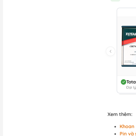
Tota
Đại l
Xem thêm:
Khoan
Pin và