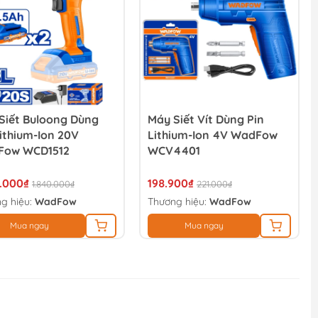
Siết Buloong Dùng
Máy Siết Vít Dùng Pin
Lithium-Ion 20V
Lithium-Ion 4V WadFow
Fow WCD1512
WCV4401
6.000₫
198.900₫
1.840.000₫
221.000₫
g hiệu:
WadFow
Thương hiệu:
WadFow
Mua ngay
Mua ngay