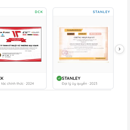
DCK
STANLEY
CK
STANLEY
 tác chính thức · 2024
Đại lý ủy quyền · 2023