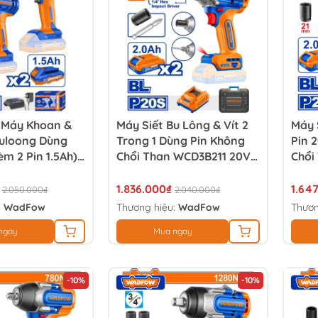
 Máy Khoan &
Máy Siết Bu Lông & Vít 2
Máy 
Buloong Dùng
Trong 1 Dùng Pin Không
Pin 
èm 2 Pin 1.5Ah)
Chổi Than WCD3B211 20V-
Chổi
WCK2017
210Nm (Kèm 2 Pin 2.0Ah)
2.0A
1.836.000₫
1.64
2.050.000₫
2.040.000₫
:
WadFow
Thương hiệu:
WadFow
Thươn
ngay
Mua ngay
-10%
-10%