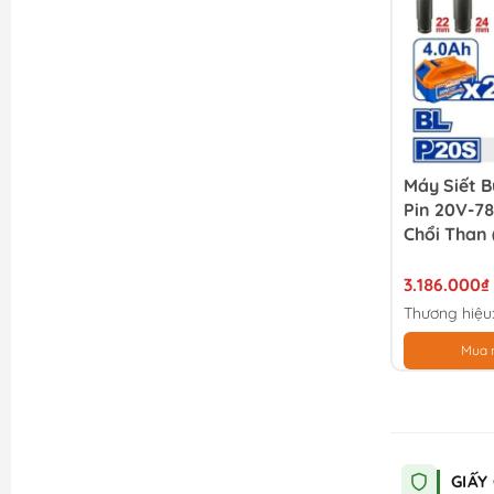
Máy Siết 
Pin 20V-7
Chổi Than 
4.0Ah) W
3.186.000₫
Thương hiệu
Mua 
GIẤY