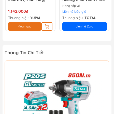
Lithium Ion 20v
Hàng sắp về
1.142.000₫
Liên hệ báo giá
Thương hiệu:
YUPAI
Thương hiệu:
TOTAL
Mua ngay
Liên hệ Zalo
Thông Tin Chi Tiết