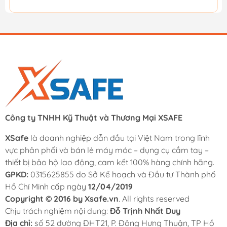
Công ty TNHH Kỹ Thuật và Thương Mại XSAFE
XSafe
là doanh nghiệp dẫn đầu tại Việt Nam trong lĩnh
vực phân phối và bán lẻ máy móc – dụng cụ cầm tay –
thiết bị bảo hộ lao động, cam kết 100% hàng chính hãng.
GPKD:
0315625855 do Sở Kế hoạch và Đầu tư Thành phố
Hồ Chí Minh cấp ngày
12/04/2019
Copyright © 2016 by Xsafe.vn
. All rights reserved
Chịu trách nghiệm nội dung:
Đỗ Trịnh Nhất Duy
Địa chỉ:
số 52 đường ĐHT21, P. Đông Hưng Thuận, TP Hồ