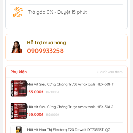
Trả góp 0% - Duyệt 15 phút
Hỗ trợ mua hàng
0909933258
Phụ kiện
↕ Vuốt xem thêm
Mũi Vít Siêu Cứng Chống Trượt Amaxtools HEX-50HT
155.000₫
182.000₫
Mũi Vít Siêu Cứng Chống Trượt Amaxtools HEX-50LG
155.000₫
182.000₫
Mũi Vít Hoa Thị Flextorq T20 Dewalt DT70533T-QZ