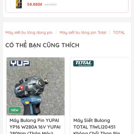
58.880₫
64.000₫
Mũi Vít Chống Trượt Amaxtools HEX-90CT
56.900₫
Máy siết bu lông dùng pin
|
Máy siết bu lông pin Total
|
TOTAL
Mũi Vít Chống Trượt Amaxtools HEX-75CT
CÓ THỂ BẠN CŨNG THÍCH
49.900₫
Mũi Vít Chống Trượt Amaxtools HEX-65CT
44.900₫
NEW
Máy Bulong Pin YUPAI
Máy Siết Bulong
YP16 W280A 16V YUPAI
TOTAL TIWLI20451
280Nm (thân Máy)
Không Chổi Than Pin