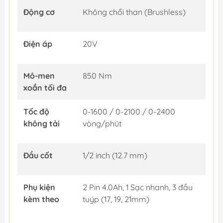
Động cơ
Không chổi than (Brushless)
Điện áp
20V
Mô-men
850 Nm
xoắn tối đa
Tốc độ
0-1600 / 0-2100 / 0-2400
không tải
vòng/phút
Đầu cốt
1/2 inch (12.7 mm)
Phụ kiện
2 Pin 4.0Ah, 1 Sạc nhanh, 3 đầu
kèm theo
tuýp (17, 19, 21mm)