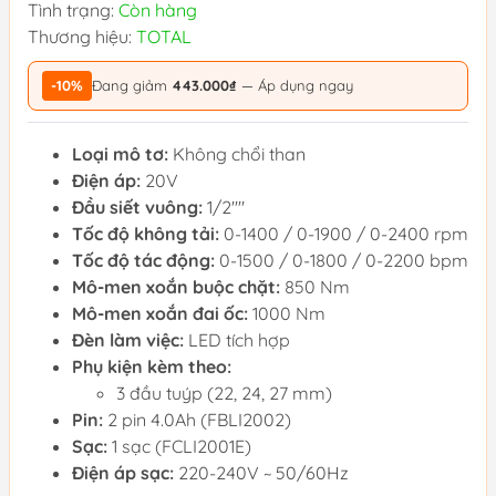
Tình trạng:
Còn hàng
Thương hiệu:
TOTAL
-10%
Đang giảm
443.000₫
— Áp dụng ngay
Loại mô tơ:
Không chổi than
Điện áp:
20V
Đầu siết vuông:
1/2""
Tốc độ không tải:
0-1400 / 0-1900 / 0-2400 rpm
Tốc độ tác động:
0-1500 / 0-1800 / 0-2200 bpm
Mô-men xoắn buộc chặt:
850 Nm
Mô-men xoắn đai ốc:
1000 Nm
Đèn làm việc:
LED tích hợp
Phụ kiện kèm theo:
3 đầu tuýp (22, 24, 27 mm)
Pin:
2 pin 4.0Ah (FBLI2002)
Sạc:
1 sạc (FCLI2001E)
Điện áp sạc:
220-240V ~ 50/60Hz