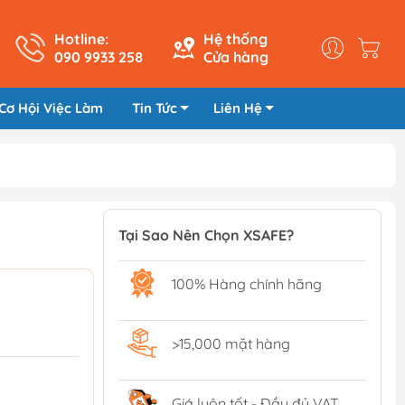
Hotline:
Hệ thống
090 9933 258
Cửa hàng
Cơ Hội Việc Làm
Tin Tức
Liên Hệ
Tại Sao Nên Chọn XSAFE?
100% Hàng chính hãng
>15,000 mặt hàng
Giá luôn tốt - Đầy đủ VAT