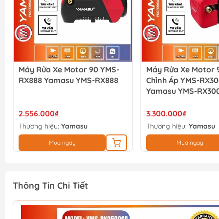
Máy Rửa Xe Motor 90 YMS-
Máy Rửa Xe Motor 
RX888 Yamasu YMS-RX888
Chỉnh Áp YMS-RX3
Yamasu YMS-RX30
2.556.000₫
3.300.000₫
Thương hiệu:
Yamasu
Thương hiệu:
Yamasu
Mua ngay
Mua ngay
Thông Tin Chi Tiết