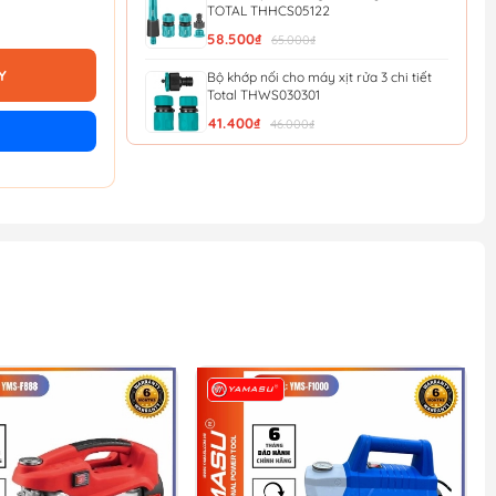
TOTAL THHCS05122
58.500₫
65.000₫
Y
Bộ khớp nối cho máy xịt rửa 3 chi tiết
Total THWS030301
41.400₫
46.000₫
Bàn Chải Hồ Bơi Total TPB30160
274.500₫
305.000₫
Bộ 2 vòi phun xịt nước TOTAL
THWSK0201
261.900₫
291.000₫
Bộ 5 đầu nối nhanh máy xịt rửa INGCO
HHCS05122
49.500₫
55.000₫