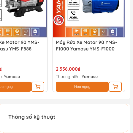
Xe Motor 90 YMS-
Máy Rửa Xe Motor 90 YMS-
asu YMS-F888
F1000 Yamasu YMS-F1000
₫
2.556.000₫
u:
Yamasu
Thương hiệu:
Yamasu
ua ngay
Mua ngay
Thông số kỹ thuật