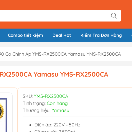
Combo tiết kiệm
Deal Hot
Kiểm Tra Đơn Hàng
 90 Có Chỉnh Áp YMS-RX2500CA Yamasu YMS-RX2500CA
S-RX2500CA Yamasu YMS-RX2500CA
SKU:
YMS-RX2500CA
Tình trạng:
Còn hàng
Thương hiệu:
Yamasu
Điện áp: 220V - 50Hz
Công suất: 2.500W