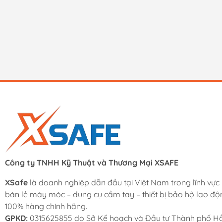
Công ty TNHH Kỹ Thuật và Thương Mại XSAFE
XSafe
là doanh nghiệp dẫn đầu tại Việt Nam trong lĩnh vực
bán lẻ máy móc – dụng cụ cầm tay – thiết bị bảo hộ lao độ
100% hàng chính hãng.
GPKD:
0315625855 do Sở Kế hoạch và Đầu tư Thành phố Hồ