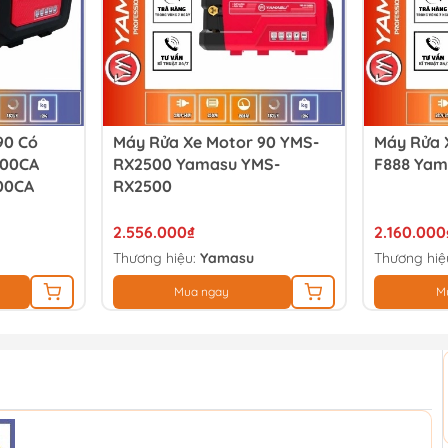
90 Có
Máy Rửa Xe Motor 90 YMS-
Máy Rửa 
000CA
RX2500 Yamasu YMS-
F888 Yam
00CA
RX2500
2.556.000₫
2.160.000
Thương hiệu:
Yamasu
Thương hiệ
Mua ngay
M