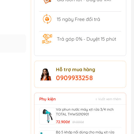
15 ngày Free đổi trả
Trả góp 0% - Duyệt 15 phút
Hỗ trợ mua hàng
0909933258
Phụ kiện
↕ Vuốt xem thêm
Vòi phun nước máy xịt rửa 3/4 inch
TOTAL THWS010901
72.900₫
81.000₫
Bộ 5 khớp nối dùng cho máy xịt rửa