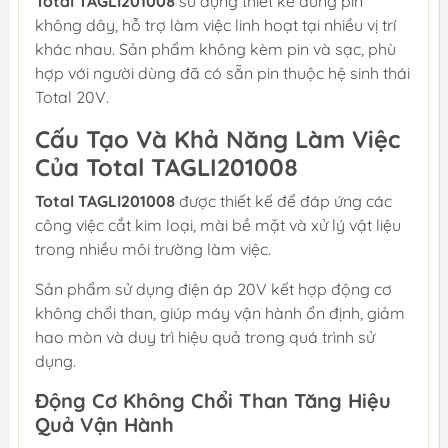
Total TAGLI201008
sử dụng thiết kế dùng pin
không dây, hỗ trợ làm việc linh hoạt tại nhiều vị trí
khác nhau. Sản phẩm không kèm pin và sạc, phù
hợp với người dùng đã có sẵn pin thuộc hệ sinh thái
Total 20V.
Cấu Tạo Và Khả Năng Làm Việc
Của Total TAGLI201008
Total TAGLI201008
được thiết kế để đáp ứng các
công việc cắt kim loại, mài bề mặt và xử lý vật liệu
trong nhiều môi trường làm việc.
Sản phẩm sử dụng điện áp 20V kết hợp động cơ
không chổi than, giúp máy vận hành ổn định, giảm
hao mòn và duy trì hiệu quả trong quá trình sử
dụng.
Động Cơ Không Chổi Than Tăng Hiệu
Quả Vận Hành