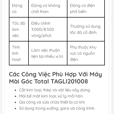
Động
Động cơ không
Động cơ điện
cơ
chổi than.
phổ biến.
Tốc độ
Điều chỉnh
Thường sử dụng
làm
3.000/8.500
tốc độ cố định.
việc
vòng/phút.
Tính
Phụ thuộc khu
Làm việc thuận
linh
vực có nguồn
tiện tại nhiều vị trí.
hoạt
điện.
Các Công Việc Phù Hợp Với Máy
Mài Góc Total TAGLI201008
Cắt kim loại, thép và vật liệu xây dựng.
Mài bề mặt kim loại, xử lý mối hàn.
Gia công và sửa chữa thiết bị cơ khí.
Sử dụng trong xưởng, gara và công trình.