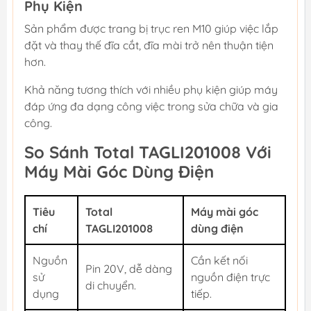
Phụ Kiện
Sản phẩm được trang bị trục ren M10 giúp việc lắp
đặt và thay thế đĩa cắt, đĩa mài trở nên thuận tiện
hơn.
Khả năng tương thích với nhiều phụ kiện giúp máy
đáp ứng đa dạng công việc trong sửa chữa và gia
công.
So Sánh Total TAGLI201008 Với
Máy Mài Góc Dùng Điện
Tiêu
Total
Máy mài góc
chí
TAGLI201008
dùng điện
Nguồn
Cần kết nối
Pin 20V, dễ dàng
sử
nguồn điện trực
di chuyển.
dụng
tiếp.