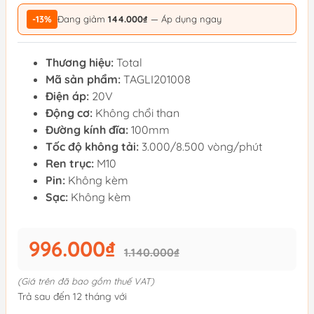
-13%
Đang giảm
144.000₫
— Áp dụng ngay
Thương hiệu:
Total
Mã sản phẩm:
TAGLI201008
Điện áp:
20V
Động cơ:
Không chổi than
Đường kính đĩa:
100mm
Tốc độ không tải:
3.000/8.500 vòng/phút
Ren trục:
M10
Pin:
Không kèm
Sạc:
Không kèm
996.000₫
1.140.000₫
(Giá trên đã bao gồm thuế VAT)
Trả sau đến 12 tháng với