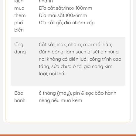
kiện
nhanh
mua
Đĩa cắt sắt/inox 100mm
thêm
Đĩa mài sắt 100×6mm
phổ
Đĩa cắt gỗ, đĩa nhám xếp
biến
Ứng
Cắt sắt, inox, nhôm; mài mối hàn;
dụng
đánh bóng; làm sạch gỉ sét ở những
nơi không có điện lưới, công trình cao
tầng, sửa chữa ô tô, gia công kim
loại, nội thất
Bảo
6 tháng (máy), pin & sạc bảo hành
hành
riêng nếu mua kèm