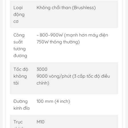
Loại
Không chổi than (Brushless)
động
cơ
Công
~ 800–900W (mạnh hơn máy điện
suất
750W thông thường)
tương
đương
Tốc độ
3000
không
9000 vòng/phút (3 cấp tốc độ điều
tải
chỉnh)
Đường
100 mm (4 inch)
kính đĩa
Trục
M10