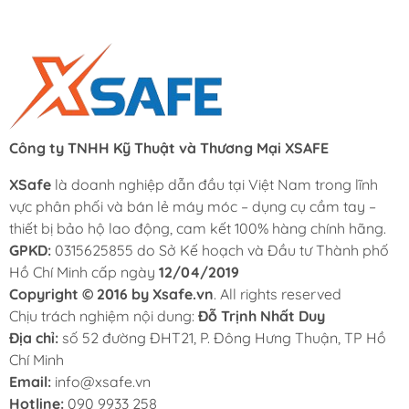
Công ty TNHH Kỹ Thuật và Thương Mại XSAFE
XSafe
là doanh nghiệp dẫn đầu tại Việt Nam trong lĩnh
vực phân phối và bán lẻ máy móc – dụng cụ cầm tay –
thiết bị bảo hộ lao động, cam kết 100% hàng chính hãng.
GPKD:
0315625855 do Sở Kế hoạch và Đầu tư Thành phố
Hồ Chí Minh cấp ngày
12/04/2019
Copyright © 2016 by Xsafe.vn
. All rights reserved
Chịu trách nghiệm nội dung:
Đỗ Trịnh Nhất Duy
Địa chỉ:
số 52 đường ĐHT21, P. Đông Hưng Thuận, TP Hồ
Chí Minh
Email:
info@xsafe.vn
Hotline:
090 9933 258