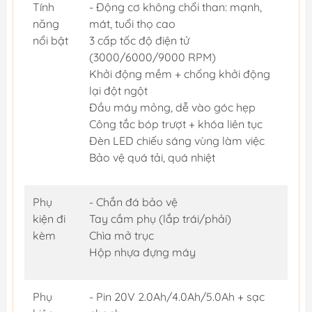
Tính
- Động cơ không chổi than: mạnh,
năng
mát, tuổi thọ cao
nổi bật
3 cấp tốc độ điện tử
(3000/6000/9000 RPM)
Khởi động mềm + chống khởi động
lại đột ngột
Đầu máy mỏng, dễ vào góc hẹp
Công tắc bóp trượt + khóa liên tục
Đèn LED chiếu sáng vùng làm việc
Bảo vệ quá tải, quá nhiệt
Phụ
- Chắn đá bảo vệ
kiện đi
Tay cầm phụ (lắp trái/phải)
kèm
Chìa mở trục
Hộp nhựa đựng máy
Phụ
- Pin 20V 2.0Ah/4.0Ah/5.0Ah + sạc