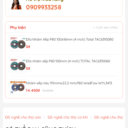
0909933258
Phụ kiện
↕ Vuốt xem thêm
Đĩa Nhám Xếp P80 100x16mm (4 inch) Total TAC6310080
0₫
Đĩa nhám xếp P60 100mm (4 inch) TOTAL TAC6310060
0₫
Nhám xếp nâu 115mmx22.2 mm,P80 WadFow WYL3413
14.400₫
16.000₫
Nhám xếp nâu 115mmx22.2 mm,P40 WadFow WYL0411
12.600₫
14.000₫
Đồ nghề cho thợ sơn
|
Đồ nghề cho thợ cơ khí
|
Đồ nghề cho thợ x
Đá mài kim loại 115x6x22.2mm WadFow WAC1347