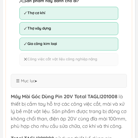
Sản phẩm này dành cho ai?
✓
Thợ cơ khí
✓
Thợ xây dựng
✓
Gia công kim loại
✕
Công việc cắt vật liệu công nghiệp nặng
☰ Mục lục
▸
Máy Mài Góc Dùng Pin 20V Total TAGLI201008
là
thiết bị cầm tay hỗ trợ các công việc cắt, mài và xử
lý bề mặt vật liệu. Sản phẩm được trang bị động cơ
không chổi than, điện áp 20V cùng đĩa mài 100mm,
phù hợp cho nhu cầu sửa chữa, cơ khí và thi công.