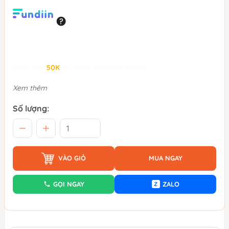
Giảm đến
50K
khi thanh toán qua Fundiin.
Xem thêm
Số lượng:
VÀO GIỎ
MUA NGAY
GỌI NGAY
ZALO
Z