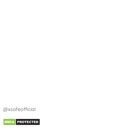
@xsafeofficial