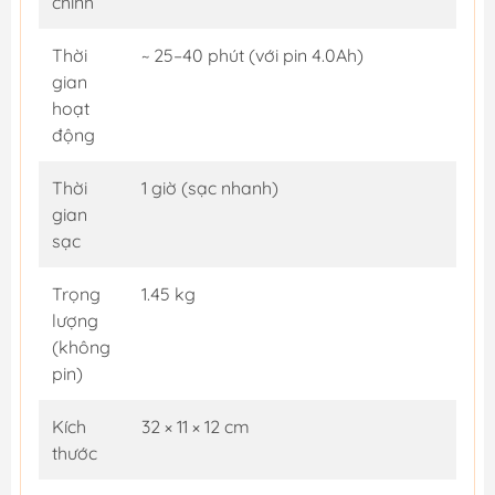
chính
Thời
~ 25–40 phút (với pin 4.0Ah)
gian
hoạt
động
Thời
1 giờ (sạc nhanh)
gian
sạc
Trọng
1.45 kg
lượng
(không
pin)
Kích
32 × 11 × 12 cm
thước