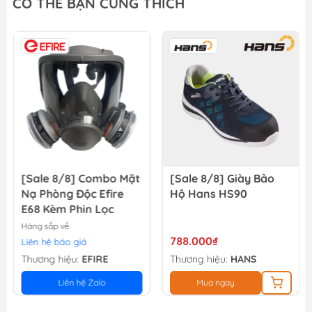
CÓ THỂ BẠN CŨNG THÍCH
13.500₫
15.000₫
Nhám xếp P40 - 100mm Total TAC6310040
13.500₫
15.000₫
[Sale 8/8] Giày Bảo
[Sale 8/8] Giày Bảo
Hộ Hans HS90
Hộ Hestia
788.000₫
263.000₫
Thương hiệu:
HANS
Thương hiệu:
Đang cập
nhật
Mua ngay
Mua ngay