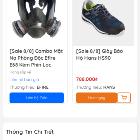
13.500₫
15.000₫
[Sale 8/8] Combo Mặt
[Sale 8/8] Giày Bảo
Nạ Phòng Độc Efire
Hộ Hans HS90
E68 Kèm Phin Lọc
Hàng sắp về
788.000₫
Liên hệ báo giá
Thương hiệu:
EFIRE
Thương hiệu:
HANS
Liên hệ Zalo
Mua ngay
Thông Tin Chi Tiết