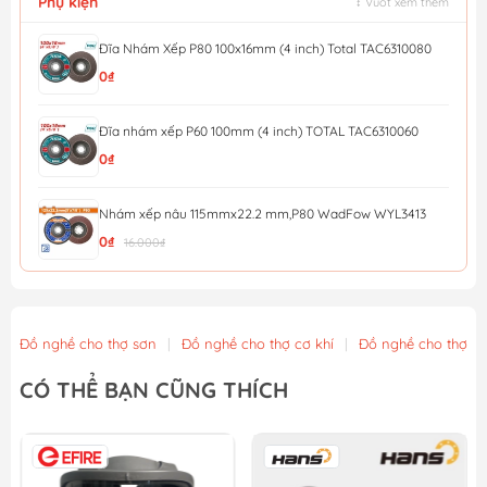
Phụ kiện
↕ Vuốt xem thêm
Đĩa Nhám Xếp P80 100x16mm (4 inch) Total TAC6310080
0₫
Đĩa nhám xếp P60 100mm (4 inch) TOTAL TAC6310060
0₫
Nhám xếp nâu 115mmx22.2 mm,P80 WadFow WYL3413
0₫
16.000₫
Nhám xếp nâu 115mmx22.2 mm,P40 WadFow WYL0411
0₫
14.000₫
Đồ nghề cho thợ sơn
|
Đồ nghề cho thợ cơ khí
|
Đồ nghề cho thợ x
Đá mài kim loại 115x6x22.2mm WadFow WAC1347
CÓ THỂ BẠN CŨNG THÍCH
0₫
15.000₫
Nhám xếp P40 - 100mm Total TAC6310040