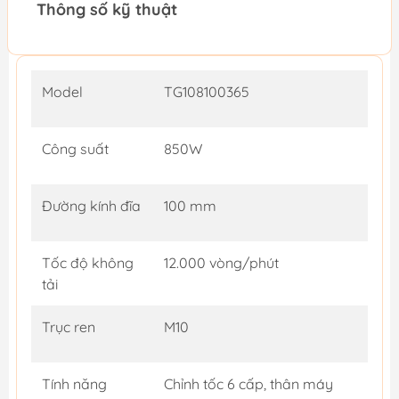
Thông số kỹ thuật
Model
TG108100365
Công suất
850W
Đường kính đĩa
100 mm
Tốc độ không
12.000 vòng/phút
tải
Trục ren
M10
Tính năng
Chỉnh tốc 6 cấp, thân máy