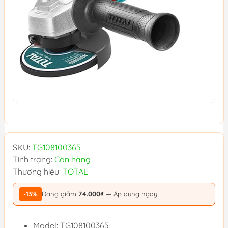
SKU:
TG108100365
Tình trạng:
Còn hàng
Thương hiệu:
TOTAL
-13%
Đang giảm
74.000₫
— Áp dụng ngay
Model: TG108100365