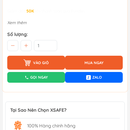
Giảm đến
50K
khi thanh toán qua Fundiin.
Xem thêm
Số lượng:
VÀO GIỎ
MUA NGAY
GỌI NGAY
ZALO
Z
Tại Sao Nên Chọn XSAFE?
100% Hàng chính hãng