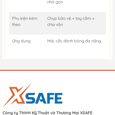
nhỏ gọn
Phụ kiện kèm
Chụp bảo vệ + tay cầm +
theo
chìa vặn
Ứng dụng
Mài, cắt, đánh bóng đa năng
Công ty TNHH Kỹ Thuật và Thương Mại XSAFE