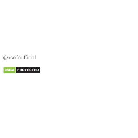
@xsafeofficial