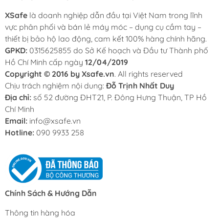
XSafe
là doanh nghiệp dẫn đầu tại Việt Nam trong lĩnh
vực phân phối và bán lẻ máy móc – dụng cụ cầm tay –
thiết bị bảo hộ lao động, cam kết 100% hàng chính hãng.
GPKD:
0315625855 do Sở Kế hoạch và Đầu tư Thành phố
Hồ Chí Minh cấp ngày
12/04/2019
Copyright © 2016 by Xsafe.vn
. All rights reserved
Chịu trách nghiệm nội dung:
Đỗ Trịnh Nhất Duy
Địa chỉ:
số 52 đường ĐHT21, P. Đông Hưng Thuận, TP Hồ
Chí Minh
Email:
info@xsafe.vn
Hotline:
090 9933 258
Chính Sách & Hướng Dẫn
Thông tin hàng hóa