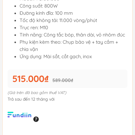
Công suất: 800W
Đường kính đĩa: 100 mm
Tốc độ không tải: 11.000 vòng/phút
Trục ren: M10
Tính năng: Công tắc bóp, thân dài, vỏ nhôm đúc
Phụ kiện kèm theo: Chụp bảo vệ + tay cầm +
chìa vặn
Ứng dụng: Mài sắt, cắt gạch, inox
515.000₫
589.000₫
(Giá trên đã bao gồm thuế VAT)
Trả sau đến 12 tháng với