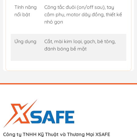
Tính năng
Công tắc đuôi (on/off sau), tay
nổi bật
cầm phụ, motor dây đồng, thiết kế
nhỏ gọn
Ứng dụng
Cắt, mài kim loại, gạch, bê tông,
đánh bóng bề mặt
Công ty TNHH Kỹ Thuật và Thương Mại XSAFE