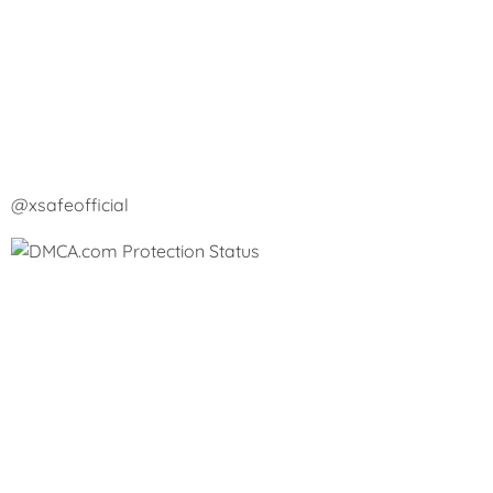
@xsafeofficial