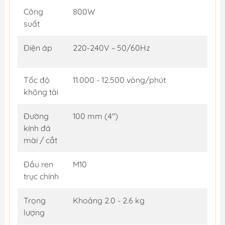
Công
800W
suất
Điện áp
220-240V ~ 50/60Hz
Tốc độ
11.000 - 12.500 vòng/phút
không tải
Đường
100 mm (4")
kính đá
mài / cắt
Đầu ren
M10
trục chính
Trọng
Khoảng 2.0 - 2.6 kg
lượng