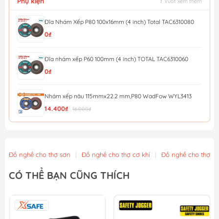
Phụ kiện
↕ Vuốt xem thêm
Đĩa Nhám Xếp P80 100x16mm (4 inch) Total TAC6310080
0₫
Đĩa nhám xếp P60 100mm (4 inch) TOTAL TAC6310060
0₫
Nhám xếp nâu 115mmx22.2 mm,P80 WadFow WYL3413
14.400₫
16.000₫
Nhám xếp nâu 115mmx22.2 mm,P40 WadFow WYL0411
12.600₫
14.000₫
Đồ nghề cho thợ sơn
|
Đồ nghề cho thợ cơ khí
|
Đồ nghề cho thợ x
Đá mài kim loại 115x6x22.2mm WadFow WAC1347
CÓ THỂ BẠN CŨNG THÍCH
13.500₫
15.000₫
Nhám xếp P40 - 100mm Total TAC6310040