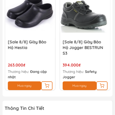
13.500₫
15.000₫
[Sale 8/8] Giày Bảo
[Sale 8/8] Giày Bảo
Hộ Hestia
Hộ Jogger BESTRUN
S3
263.000₫
394.000₫
Thương hiệu:
Đang cập
Thương hiệu:
Safety
nhật
Jogger
Mua ngay
Mua ngay
Thông Tin Chi Tiết