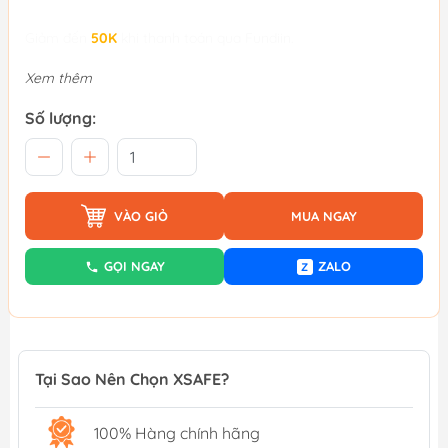
Giảm đến
50K
khi thanh toán qua Fundiin.
Xem thêm
Số lượng:
VÀO GIỎ
MUA NGAY
GỌI NGAY
ZALO
Z
Tại Sao Nên Chọn XSAFE?
100% Hàng chính hãng