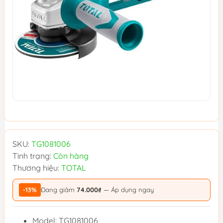
SKU:
TG1081006
Tình trạng:
Còn hàng
Thương hiệu:
TOTAL
-13%
Đang giảm
74.000₫
— Áp dụng ngay
Model: TG1081006