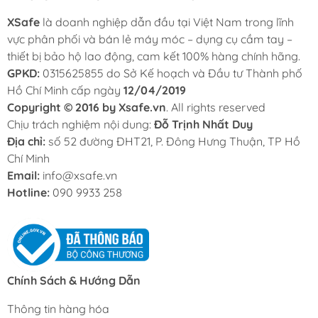
XSafe
là doanh nghiệp dẫn đầu tại Việt Nam trong lĩnh
vực phân phối và bán lẻ máy móc – dụng cụ cầm tay –
thiết bị bảo hộ lao động, cam kết 100% hàng chính hãng.
GPKD:
0315625855 do Sở Kế hoạch và Đầu tư Thành phố
Hồ Chí Minh cấp ngày
12/04/2019
Copyright © 2016 by Xsafe.vn
. All rights reserved
Chịu trách nghiệm nội dung:
Đỗ Trịnh Nhất Duy
Địa chỉ:
số 52 đường ĐHT21, P. Đông Hưng Thuận, TP Hồ
Chí Minh
Email:
info@xsafe.vn
Hotline:
090 9933 258
Chính Sách & Hướng Dẫn
Thông tin hàng hóa