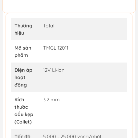
Thương
Total
hiệu
Mã sản
TMGLI12011
phẩm
Điện áp
12V Li-ion
hoạt
động
Kích
3.2 mm
thước
đầu kẹp
(Collet)
Tốc độ
5.000 - 25.000 vòng/phút