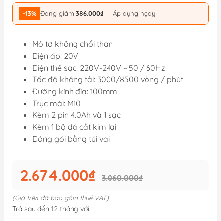
-13%
Đang giảm
386.000₫
— Áp dụng ngay
Mô tơ không chổi than
Điện áp: 20V
Điện thế sạc: 220V-240V ~ 50 / 60Hz
Tốc độ không tải: 3000/8500 vòng / phút
Đường kính đĩa: 100mm
Trục mài: M10
Kèm 2 pin 4.0Ah và 1 sạc
Kèm 1 bộ đá cắt kim lại
Đóng gói bằng túi vải
2.674.000₫
3.060.000₫
(Giá trên đã bao gồm thuế VAT)
Trả sau đến 12 tháng với