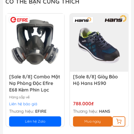
CÓ THỂ BẠN CŨNG THÍCH
13.500₫
15.000₫
Nhám xếp P40 - 100mm Total TAC6310040
13.500₫
15.000₫
[Sale 8/8] Combo Mặt
[Sale 8/8] Giày Bảo
Nạ Phòng Độc Efire
Hộ Hans HS90
E68 Kèm Phin Lọc
Hàng sắp về
788.000₫
Liên hệ báo giá
Thương hiệu:
EFIRE
Thương hiệu:
HANS
Liên hệ Zalo
Mua ngay