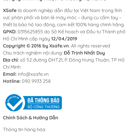
XSafe
là doanh nghiệp dẫn đầu tại Việt Nam trong lĩnh
vực phân phối và bán lẻ máy móc – dụng cụ cầm tay –
thiết bị bảo hộ lao động, cam kết 100% hàng chính hãng.
GPKD:
0315625855 do Sở Kế hoạch và Đầu tư Thành phố
Hồ Chí Minh cấp ngày
12/04/2019
Copyright © 2016 by Xsafe.vn
. All rights reserved
Chịu trách nghiệm nội dung:
Đỗ Trịnh Nhất Duy
Địa chỉ:
số 52 đường ĐHT21, P. Đông Hưng Thuận, TP Hồ
Chí Minh
Email:
info@xsafe.vn
Hotline:
090 9933 258
Chính Sách & Hướng Dẫn
Thông tin hàng hóa