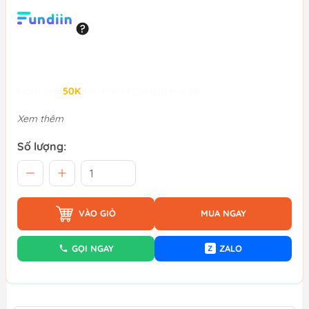
Giảm đến
50K
khi thanh toán qua Fundiin.
Xem thêm
Số lượng:
VÀO GIỎ
MUA NGAY
GỌI NGAY
ZALO
Z