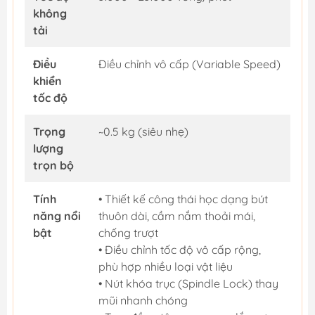
không
tải
Điều
Điều chỉnh vô cấp (Variable Speed)
khiển
tốc độ
Trọng
~0.5 kg (siêu nhẹ)
lượng
trọn bộ
Tính
• Thiết kế công thái học dạng bút
năng nổi
thuôn dài, cầm nắm thoải mái,
bật
chống trượt
• Điều chỉnh tốc độ vô cấp rộng,
phù hợp nhiều loại vật liệu
• Nút khóa trục (Spindle Lock) thay
mũi nhanh chóng