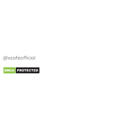
@xsafeofficial