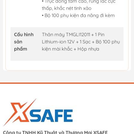
• Trục đồng tâm cao, rung lắc cực
thấp, khắc nét tinh xảo
• Bộ 100 phụ kiện đa năng đi kèm
Cấu hình
Thân máy TMGLI12011 + 1 Pin
sản
Lithium-ion 12V + 1 Sạc + Bộ 100 phụ
phẩm
kiện mài khắc + Hộp nhựa
Công ty TNHH Kỹ Thuật và Thương Mại XSAFE