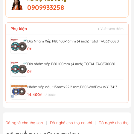
0909933258
Phụ kiện
↕ Vuốt xem thêm
Đĩa Nhám Xếp P80 100x16mm (4 inch) Total TAC6310080
0₫
Đĩa nhám xếp P60 100mm (4 inch) TOTAL TAC6310060
0₫
Nhám xếp nâu 115mmx22.2 mm,P80 WadFow WYL3413
14.400₫
16.000₫
Nhám xếp nâu 115mmx22.2 mm,P40 WadFow WYL0411
12.600₫
14.000₫
Đồ nghề cho thợ sơn
|
Đồ nghề cho thợ cơ khí
|
Đồ nghề cho thợ x
Đá mài kim loại 115x6x22.2mm WadFow WAC1347