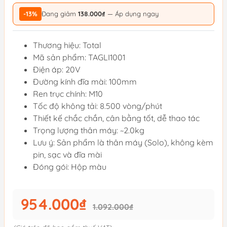
-13%
Đang giảm
138.000₫
— Áp dụng ngay
Thương hiệu: Total
Mã sản phẩm: TAGLI1001
Điện áp: 20V
Đường kính đĩa mài: 100mm
Ren trục chính: M10
Tốc độ không tải: 8.500 vòng/phút
Thiết kế chắc chắn, cân bằng tốt, dễ thao tác
Trọng lượng thân máy: ~2.0kg
Lưu ý: Sản phẩm là thân máy (Solo), không kèm
pin, sạc và đĩa mài
Đóng gói: Hộp màu
954.000₫
1.092.000₫