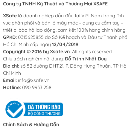
Công ty TNHH Kỹ Thuật và Thương Mại XSAFE
XSafe
là doanh nghiệp dẫn đầu tại Việt Nam trong lĩnh
vực phân phối và bán lẻ máy móc – dụng cụ cầm tay –
thiết bị bảo hộ lao động, cam kết 100% hàng chính hãng.
GPKD:
0315625855 do Sở Kế hoạch và Đầu tư Thành phố
Hồ Chí Minh cấp ngày
12/04/2019
Copyright © 2016 by Xsafe.vn
. All rights reserved
Chịu trách nghiệm nội dung:
Đỗ Trịnh Nhất Duy
Địa chỉ:
số 52 đường ĐHT21, P. Đông Hưng Thuận, TP Hồ
Chí Minh
Email:
info@xsafe.vn
Hotline:
090 9933 258
Chính Sách & Hướng Dẫn