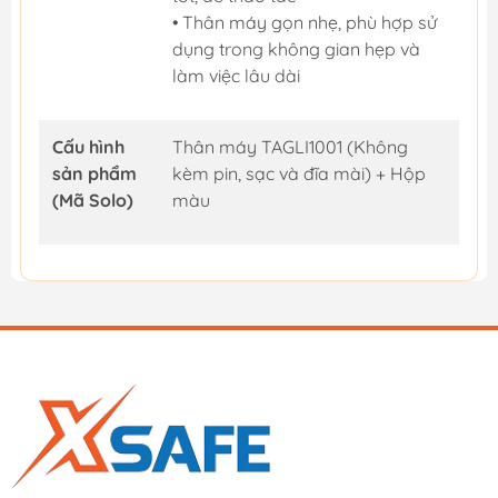
• Thân máy gọn nhẹ, phù hợp sử
dụng trong không gian hẹp và
làm việc lâu dài
Cấu hình
Thân máy TAGLI1001 (Không
sản phẩm
kèm pin, sạc và đĩa mài) + Hộp
(Mã Solo)
màu