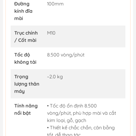
Đường
100mm
kính đĩa
mài
Trục chính
M10
/ Cốt mài
Tốc độ
8.500 vòng/phút
không tải
Trọng
~2.0 kg
lượng thân
máy
Tính năng
• Tốc độ ổn định 8.500
nổi bật
vòng/phút, phù hợp mài và cắt
kim loại, gỗ, gạch
• Thiết kế chắc chắn, cân bằng
tốt, dễ thao tác