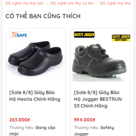
Đồ nghề cho thợ sơn
|
Đồ nghề cho thợ cơ khí
|
Đồ nghề cho thợ x
Đá mài kim loại 115x6x22.2mm WadFow WAC1347
CÓ THỂ BẠN CŨNG THÍCH
13.500₫
15.000₫
Nhám xếp P40 - 100mm Total TAC6310040
13.500₫
15.000₫
[Sale 8/8] Giày Bảo
[Sale 8/8] Giày Bảo
Hộ Hestia Chính Hãng
Hộ Jogger BESTRUN
S3 Chính Hãng
263.000₫
394.000₫
Thương hiệu:
Đang cập
Thương hiệu:
Safety
nhật
Jogger