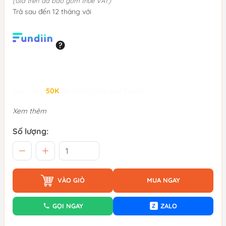
(Giá trên đã bao gồm thuế VAT)
Trả sau đến 12 tháng với
Giảm đến
50K
khi thanh toán qua Fundiin.
Xem thêm
Số lượng:
VÀO GIỎ
MUA NGAY
GỌI NGAY
ZALO
Z