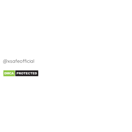
@xsafeofficial