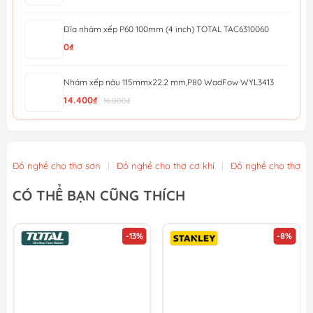
Đĩa nhám xếp P60 100mm (4 inch) TOTAL TAC6310060
0₫
Nhám xếp nâu 115mmx22.2 mm,P80 WadFow WYL3413
14.400₫
16.000₫
Nhám xếp nâu 115mmx22.2 mm,P40 WadFow WYL0411
12.600₫
14.000₫
Đồ nghề cho thợ sơn
|
Đồ nghề cho thợ cơ khí
|
Đồ nghề cho thợ x
Đá mài kim loại 115x6x22.2mm WadFow WAC1347
CÓ THỂ BẠN CŨNG THÍCH
13.500₫
15.000₫
-13%
-8%
Nhám xếp P40 - 100mm Total TAC6310040
13.500₫
15.000₫