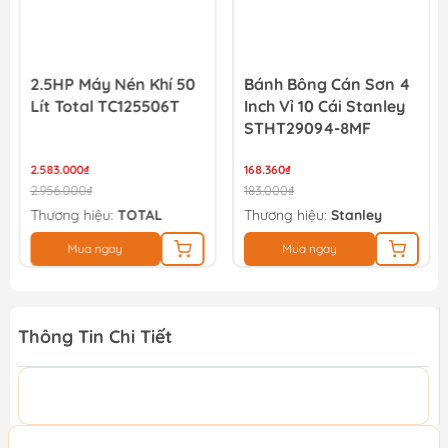
2.5HP Máy Nén Khí 50
Bánh Bông Cán Sơn 4
Lít Total TC125506T
Inch Vỉ 10 Cái Stanley
STHT29094-8MF
2.583.000₫
168.360₫
2.956.000₫
183.000₫
Thương hiệu:
TOTAL
Thương hiệu:
Stanley
Mua ngay
Mua ngay
Thông Tin Chi Tiết