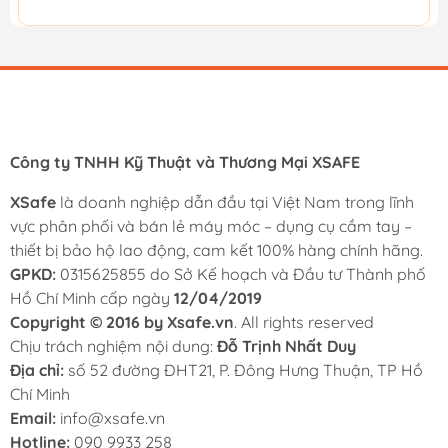
Công ty TNHH Kỹ Thuật và Thương Mại XSAFE
XSafe
là doanh nghiệp dẫn đầu tại Việt Nam trong lĩnh
vực phân phối và bán lẻ máy móc – dụng cụ cầm tay –
thiết bị bảo hộ lao động, cam kết 100% hàng chính hãng.
GPKD:
0315625855 do Sở Kế hoạch và Đầu tư Thành phố
Hồ Chí Minh cấp ngày
12/04/2019
Copyright © 2016 by Xsafe.vn
. All rights reserved
Chịu trách nghiệm nội dung:
Đỗ Trịnh Nhất Duy
Địa chỉ:
số 52 đường ĐHT21, P. Đông Hưng Thuận, TP Hồ
Chí Minh
Email:
info@xsafe.vn
Hotline:
090 9933 258