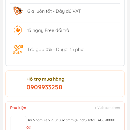
Giá luôn tốt - Đầy đủ VAT
15 ngày Free đổi trả
Trả góp 0% - Duyệt 15 phút
Hỗ trợ mua hàng
0909933258
Phụ kiện
↕ Vuốt xem thêm
Đĩa Nhám Xếp P80 100x16mm (4 inch) Total TAC6310080
0₫