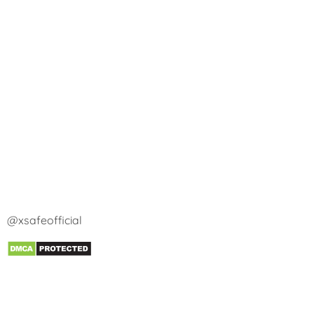
@xsafeofficial