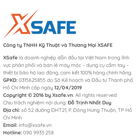
Công ty TNHH Kỹ Thuật và Thương Mại XSAFE
XSafe
là doanh nghiệp dẫn đầu tại Việt Nam trong lĩnh
vực phân phối và bán lẻ máy móc – dụng cụ cầm tay –
thiết bị bảo hộ lao động, cam kết 100% hàng chính hãng.
GPKD:
0315625855 do Sở Kế hoạch và Đầu tư Thành phố
Hồ Chí Minh cấp ngày
12/04/2019
Copyright © 2016 by Xsafe.vn
. All rights reserved
Chịu trách nghiệm nội dung:
Đỗ Trịnh Nhất Duy
Địa chỉ:
số 52 đường ĐHT21, P. Đông Hưng Thuận, TP Hồ
Chí Minh
Email:
info@xsafe.vn
Hotline:
090 9933 258