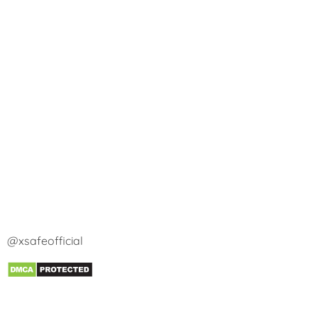
@xsafeofficial