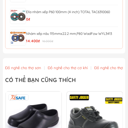
Đĩa nhám xếp P60 100mm (4 inch) TOTAL TAC6310060
0₫
Nhám xếp nâu 115mmx22.2 mm,P80 WadFow WYL3413
14.400₫
16.000₫
Nhám xếp nâu 115mmx22.2 mm,P40 WadFow WYL0411
12.600₫
14.000₫
Đồ nghề cho thợ sơn
|
Đồ nghề cho thợ cơ khí
|
Đồ nghề cho thợ x
Đá mài kim loại 115x6x22.2mm WadFow WAC1347
CÓ THỂ BẠN CŨNG THÍCH
13.500₫
15.000₫
Nhám xếp P40 - 100mm Total TAC6310040
13.500₫
15.000₫