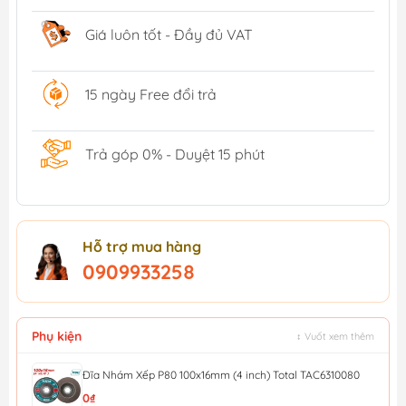
Giá luôn tốt - Đầy đủ VAT
15 ngày Free đổi trả
Trả góp 0% - Duyệt 15 phút
Hỗ trợ mua hàng
0909933258
Phụ kiện
↕ Vuốt xem thêm
Đĩa Nhám Xếp P80 100x16mm (4 inch) Total TAC6310080
0₫