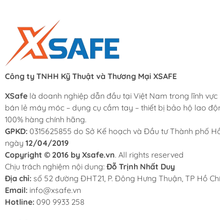
Công ty TNHH Kỹ Thuật và Thương Mại XSAFE
XSafe
là doanh nghiệp dẫn đầu tại Việt Nam trong lĩnh vực
bán lẻ máy móc – dụng cụ cầm tay – thiết bị bảo hộ lao độ
100% hàng chính hãng.
GPKD:
0315625855 do Sở Kế hoạch và Đầu tư Thành phố Hồ
ngày
12/04/2019
Copyright © 2016 by Xsafe.vn
. All rights reserved
Chịu trách nghiệm nội dung:
Đỗ Trịnh Nhất Duy
Địa chỉ:
số 52 đường ĐHT21, P. Đông Hưng Thuận, TP Hồ Chí
Email:
info@xsafe.vn
Hotline:
090 9933 258