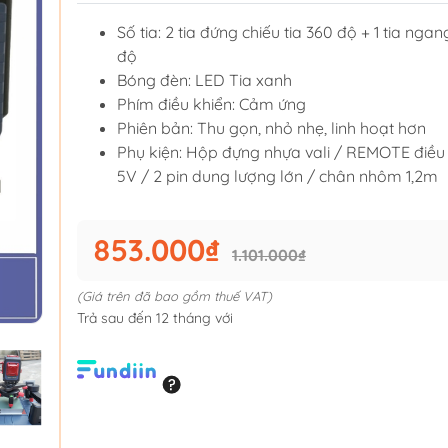
Số tia: 2 tia đứng chiếu tia 360 độ + 1 tia nga
độ
Bóng đèn: LED Tia xanh
Phím điều khiển: Cảm ứng
Phiên bản: Thu gọn, nhỏ nhẹ, linh hoạt hơn
Phụ kiện: Hộp đựng nhựa vali / REMOTE điều 
5V / 2 pin dung lượng lớn / chân nhôm 1,2m
853.000₫
1.101.000₫
(Giá trên đã bao gồm thuế VAT)
Trả sau đến 12 tháng với