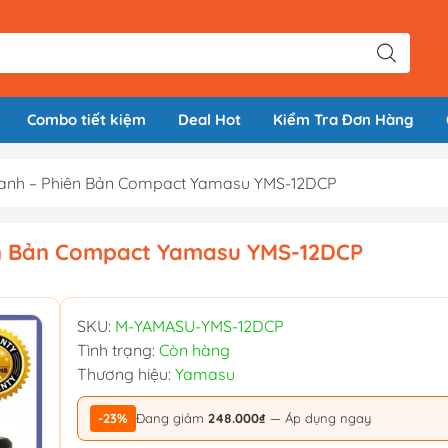
Combo tiết kiệm
Deal Hot
Kiểm Tra Đơn Hàng
Xanh – Phiên Bản Compact Yamasu YMS-12DCP
ên Bản Compact Yamasu YMS-12DCP
SKU:
M-YAMASU-YMS-12DCP
Tình trạng:
Còn hàng
Thương hiệu:
Yamasu
-23%
Đang giảm
248.000₫
— Áp dụng ngay