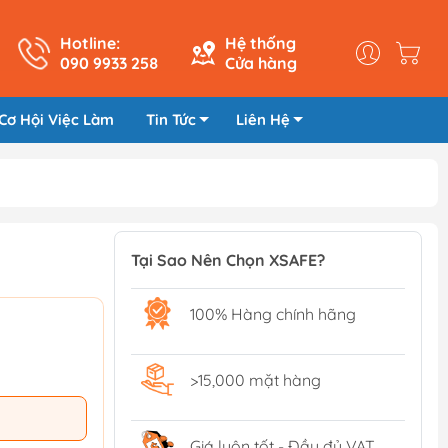
Hotline:
Hệ thống
090 9933 258
Cửa hàng
Cơ Hội Việc Làm
Tin Tức
Liên Hệ
Tại Sao Nên Chọn XSAFE?
100% Hàng chính hãng
>15,000 mặt hàng
Giá luôn tốt - Đầy đủ VAT