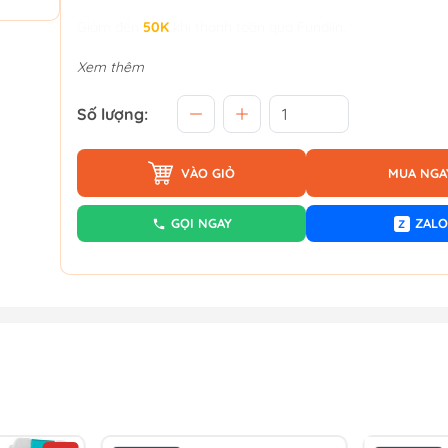
Giảm đến
50K
khi thanh toán qua Fundiin.
Xem thêm
Số lượng:
VÀO GIỎ
MUA NGA
GỌI NGAY
ZALO
Z