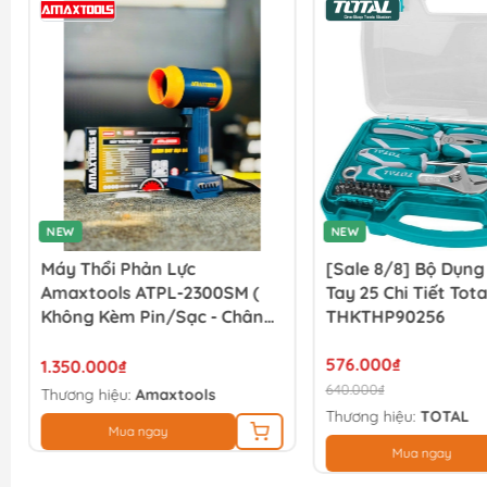
NEW
NEW
Máy Thổi Phản Lực
[Sale 8/8] Bộ Dụn
Amaxtools ATPL-2300SM (
Tay 25 Chi Tiết Tota
Không Kèm Pin/sạc - Chân
THKTHP90256
Pin Phổ Thông )
576.000₫
1.350.000₫
640.000₫
Thương hiệu:
Amaxtools
Thương hiệu:
TOTAL
Mua ngay
Mua ngay