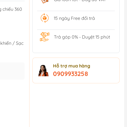
ng chiếu 360
15 ngày Free đổi trả
Trả góp 0% - Duyệt 15 phút
khiển / Sạc
Hỗ trợ mua hàng
0909933258