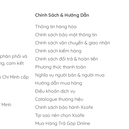
Chính Sách & Hướng Dẫn
Thông tin hàng hóa
Chính sách bảo mật thông tin
Chính sách vận chuyển & giao nhận
Chính sách kiểm hàng
 phân phối và
Chính sách đổi trả & hoàn tiền
ng, cam kết
Phương thức thanh toán
Nghĩa vụ người bán & người mua
 Chí Minh cấp
Hướng dẫn mua hàng
Điều khoản dịch vụ
Catalogue thương hiệu
 Minh
Chính sách bảo hành Xsafe
Tại sao nên chọn Xsafe
Mua Hàng Trả Góp Online