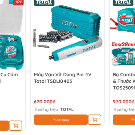
-10%
g Cụ Cầm
Máy Vặn Vít Dùng Pin 4V
Bộ Combo
l
Total TSDLI0403
& Thước 
TOS2509
620.000₫
970.000₫
Thương hiệu:
TOTAL
Thương hiệ
Mua ngay
M