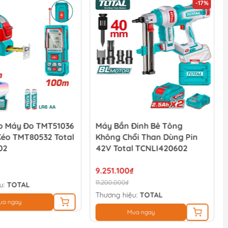
-17%
 Máy Đo TMT51036
Máy Bắn Đinh Bê Tông
Kéo TMT80532 Total
Không Chổi Than Dùng Pin
02
42V Total TCNLI420602
9.251.100₫
11.200.000₫
u:
TOTAL
Thương hiệu:
TOTAL
ua ngay
Mua ngay