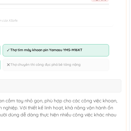
n của XSafe.
✓
Thợ tìm máy khoan pin Yamasu YMS-M16KT
✕
Thợ chuyên thi công đục phá bê tông nặng
oan cầm tay nhỏ gọn, phù hợp cho các công việc khoan,
n nghiệp. Với thiết kế linh hoạt, khả năng vận hành ổn
người dùng dễ dàng thực hiện nhiều công việc khác nhau