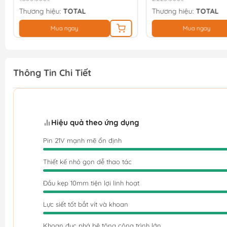
Thương hiệu:
TOTAL
Thương hiệu:
TOTAL
Mua ngay
Mua ngay
Thông Tin Chi Tiết
Hiệu quả theo ứng dụng
Pin 21V mạnh mẽ ổn định
Thiết kế nhỏ gọn dễ thao tác
Đầu kẹp 10mm tiện lợi linh hoạt
Lực siết tốt bắt vít và khoan
Khoan đục phá bê tông công trình lớn