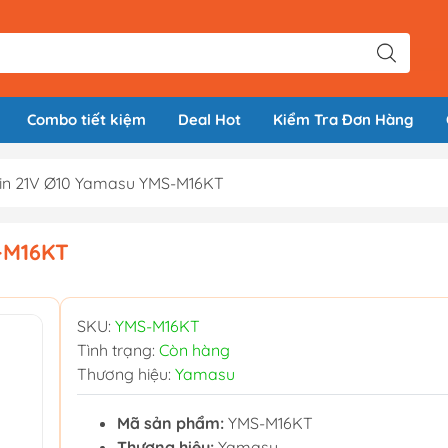
Combo tiết kiệm
Deal Hot
Kiểm Tra Đơn Hàng
Pin 21V Ø10 Yamasu YMS-M16KT
-M16KT
SKU:
YMS-M16KT
Tình trạng:
Còn hàng
Thương hiệu:
Yamasu
Mã sản phẩm:
YMS-M16KT
Thương hiệu:
Yamasu