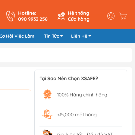
Hotline:
Hệ thống
090 9933 258
Cửa hàng
Cơ Hội Việc Làm
Tin Tức
Liên Hệ
Tại Sao Nên Chọn XSAFE?
100% Hàng chính hãng
>15,000 mặt hàng
Giá luôn tốt - Đầy đủ VAT