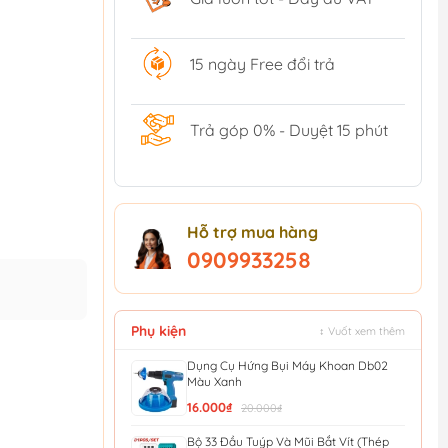
15 ngày Free đổi trả
Trả góp 0% - Duyệt 15 phút
Hỗ trợ mua hàng
0909933258
Phụ kiện
↕ Vuốt xem thêm
Dụng Cụ Hứng Bụi Máy Khoan Db02
Màu Xanh
16.000₫
20.000₫
Bộ 33 Đầu Tuýp Và Mũi Bắt Vít (Thép