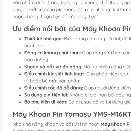
Sản phẩm được trang bị động cơ không chổi than giúp
dụng. Thiết kế dùng pin mang đến sự linh hoạt khi làm việ
hoặc không thuận tiện để kéo dây điện.
Ưu điểm nổi bật của Máy Khoan P
Thiết kế nhỏ gọn:
Kiểu dáng cầm tay tiện lợi, dễ t
hoạt cao.
Động cơ không chổi than:
Giúp máy vận hành ổn 
bảo dưỡng.
Khoan và bắt vít đa năng:
Hỗ trợ nhiều công việc
Điều chỉnh lực siết linh hoạt:
Cho phép kiểm soát l
vít hoặc bề mặt sản phẩm.
Điều chỉnh tốc độ dễ dàng:
Giúp người dùng kiểm 
Sử dụng pin tiện lợi:
Không bị giới hạn bởi dây ng
Bộ phụ kiện đi kèm:
Có pin, sạc đế và túi đựng gi
Máy Khoan Pin Yamasu YMS-M16KT 
Nhờ khả năng khoan và bắt vít linh hoạt,
Máy Khoan P