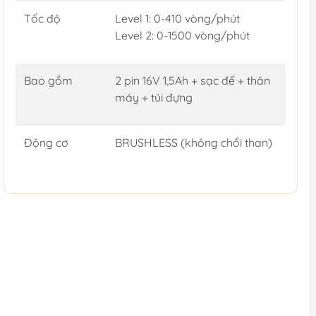
Tốc độ
Level 1: 0-410 vòng/phút
Level 2: 0-1500 vòng/phút
Bao gồm
2 pin 16V 1,5Ah + sạc đế + thân
máy + túi đựng
Động cơ
BRUSHLESS (không chổi than)