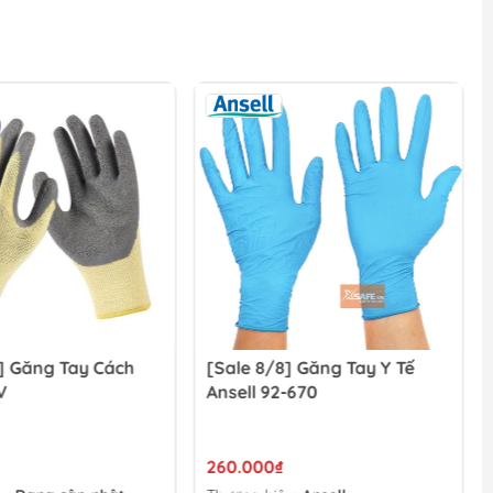
] Găng Tay Cách
[Sale 8/8] Găng Tay Y Tế
V
Ansell 92-670
260.000₫