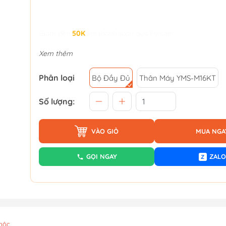
Giảm đến
50K
khi thanh toán qua Fundiin.
Xem thêm
Phân loại
Bộ Đầy Đủ
Thân Máy YMS-M16KT
Số lượng:
VÀO GIỎ
MUA NGA
GỌI NGAY
ZALO
Z
mộc