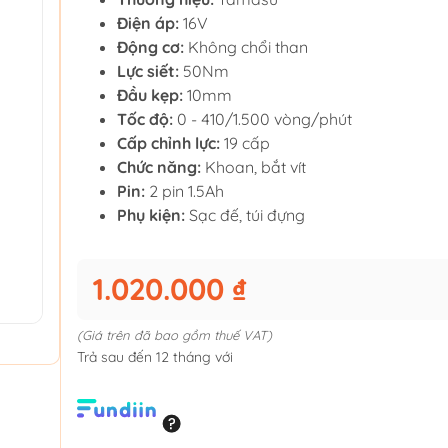
Điện áp:
16V
Động cơ:
Không chổi than
Lực siết:
50Nm
Đầu kẹp:
10mm
Tốc độ:
0 - 410/1.500 vòng/phút
Cấp chỉnh lực:
19 cấp
Chức năng:
Khoan, bắt vít
Pin:
2 pin 1.5Ah
Phụ kiện:
Sạc đế, túi đựng
1.020.000 ₫
(Giá trên đã bao gồm thuế VAT)
Trả sau đến 12 tháng với