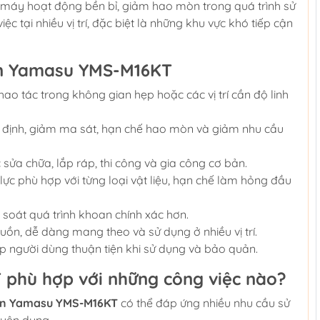
 máy hoạt động bền bỉ, giảm hao mòn trong quá trình sử
c tại nhiều vị trí, đặc biệt là những khu vực khó tiếp cận
in Yamasu YMS-M16KT
hao tác trong không gian hẹp hoặc các vị trí cần độ linh
định, giảm ma sát, hạn chế hao mòn và giảm nhu cầu
 sửa chữa, lắp ráp, thi công và gia công cơ bản.
ực phù hợp với từng loại vật liệu, hạn chế làm hỏng đầu
soát quá trình khoan chính xác hơn.
uồn, dễ dàng mang theo và sử dụng ở nhiều vị trí.
úp người dùng thuận tiện khi sử dụng và bảo quản.
phù hợp với những công việc nào?
in Yamasu YMS-M16KT
có thể đáp ứng nhiều nhu cầu sử