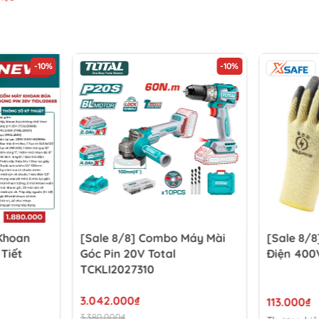
-10%
-10%
 Khoan
[Sale 8/8] Combo Máy Mài
[Sale 8/8
 Tiết
Góc Pin 20V Total
Điện 400
TCKLI2027310
3.042.000₫
113.000₫
3.380.000₫