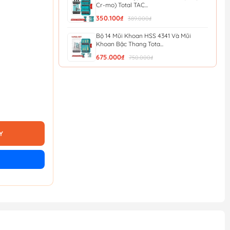
Cr-mo) Total TAC...
350.100₫
389.000₫
Bộ 14 Mũi Khoan HSS 4341 Và Mũi
Khoan Bậc Thang Tota...
675.000₫
750.000₫
Bộ 9 Mũi Khoan Bê Tông Đuôi Gài SDS
Total TACSDL30906
370.800₫
412.000₫
Bộ 49 Mũi Bắt Vít Đa Năng (Thép Cr-
mo) Total TACSDL2...
Y
444.600₫
494.000₫
Bộ 45 Mũi Siết Vít Xoắn Total
TACSDL24501
340.200₫
378.000₫