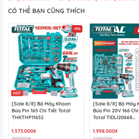
CÓ THỂ BẠN CŨNG THÍCH
-13%
HOT
[Sale 8/8] Bộ Máy Khoan
[Sale 8/8] Bộ Máy
Búa Pin 165 Chi Tiết Total
Búa Pin 20V 166 Chi
THKTHP11652
Total TIDLI20668
THKTHP41667
1.573.000₫
1.998.000₫
1.800.000₫
2.220.000₫