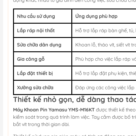
dụng khác nhau từ gia đình đến công việc sửa chữa ch
Nhu cầu sử dụng
Ứng dụng phù hợp
Lắp ráp nội thất
Hỗ trợ lắp ráp bàn ghế, tủ,
Sửa chữa dân dụng
Khoan lỗ, tháo vít, siết vít
Gia công gỗ
Phù hợp cho việc lắp ráp v
Lắp đặt thiết bị
Hỗ trợ lắp đặt phụ kiện, th
Xưởng sửa chữa
Đáp ứng các công việc lắp 
Thiết kế nhỏ gọn, dễ dàng thao tá
Máy Khoan Pin Yamasu YMS-M16KT
được thiết kế the
kiểm soát trong quá trình làm việc. Tay cầm được bố trí
bắt vít trong thời gian dài.