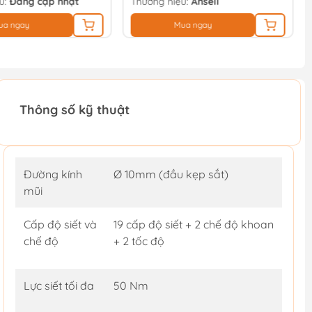
u:
Đang cập nhật
Thương hiệu:
Ansell
ua ngay
Mua ngay
Thông số kỹ thuật
Đường kính
Ø 10mm (đầu kẹp sắt)
mũi
Cấp độ siết và
19 cấp độ siết + 2 chế độ khoan
chế độ
+ 2 tốc độ
Lực siết tối đa
50 Nm