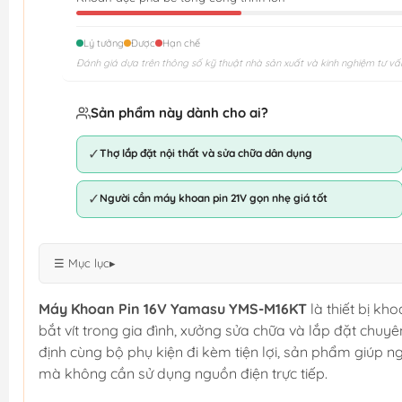
Lý tưởng
Được
Hạn chế
Đánh giá dựa trên thông số kỹ thuật nhà sản xuất và kinh nghiệm tư vấ
Sản phẩm này dành cho ai?
✓
Thợ lắp đặt nội thất và sửa chữa dân dụng
✓
Người cần máy khoan pin 21V gọn nhẹ giá tốt
☰ Mục lục
▸
Máy Khoan Pin 16V Yamasu YMS-M16KT
là thiết bị kh
bắt vít trong gia đình, xưởng sửa chữa và lắp đặt chuyê
định cùng bộ phụ kiện đi kèm tiện lợi, sản phẩm giúp 
mà không cần sử dụng nguồn điện trực tiếp.