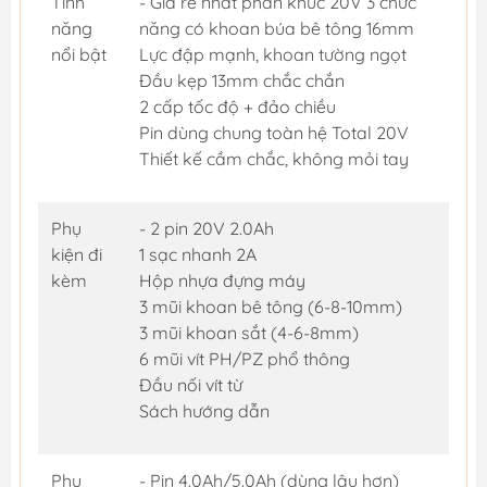
Tính
- Giá rẻ nhất phân khúc 20V 3 chức
năng
năng có khoan búa bê tông 16mm
nổi bật
Lực đập mạnh, khoan tường ngọt
Đầu kẹp 13mm chắc chắn
2 cấp tốc độ + đảo chiều
Pin dùng chung toàn hệ Total 20V
Thiết kế cầm chắc, không mỏi tay
Phụ
- 2 pin 20V 2.0Ah
kiện đi
1 sạc nhanh 2A
kèm
Hộp nhựa đựng máy
3 mũi khoan bê tông (6-8-10mm)
3 mũi khoan sắt (4-6-8mm)
6 mũi vít PH/PZ phổ thông
Đầu nối vít từ
Sách hướng dẫn
Phụ
- Pin 4.0Ah/5.0Ah (dùng lâu hơn)