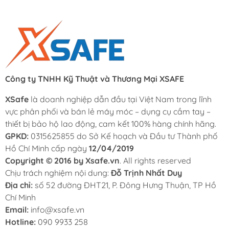
Công ty TNHH Kỹ Thuật và Thương Mại XSAFE
XSafe
là doanh nghiệp dẫn đầu tại Việt Nam trong lĩnh
vực phân phối và bán lẻ máy móc – dụng cụ cầm tay –
thiết bị bảo hộ lao động, cam kết 100% hàng chính hãng.
GPKD:
0315625855 do Sở Kế hoạch và Đầu tư Thành phố
Hồ Chí Minh cấp ngày
12/04/2019
Copyright © 2016 by Xsafe.vn
. All rights reserved
Chịu trách nghiệm nội dung:
Đỗ Trịnh Nhất Duy
Địa chỉ:
số 52 đường ĐHT21, P. Đông Hưng Thuận, TP Hồ
Chí Minh
Email:
info@xsafe.vn
Hotline:
090 9933 258