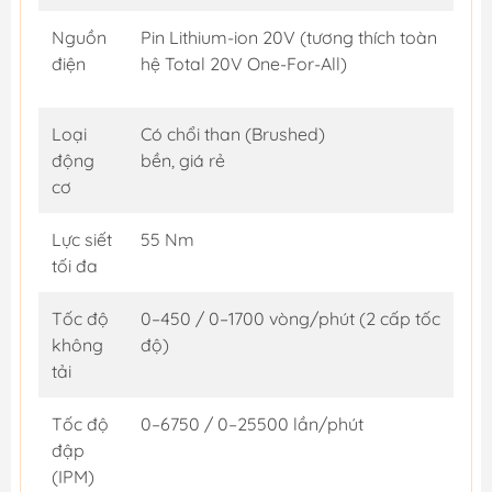
Nguồn
Pin Lithium-ion 20V (tương thích toàn
điện
hệ Total 20V One-For-All)
Loại
Có chổi than (Brushed)
động
bền, giá rẻ
cơ
Lực siết
55 Nm
tối đa
Tốc độ
0–450 / 0–1700 vòng/phút (2 cấp tốc
không
độ)
tải
Tốc độ
0–6750 / 0–25500 lần/phút
đập
(IPM)