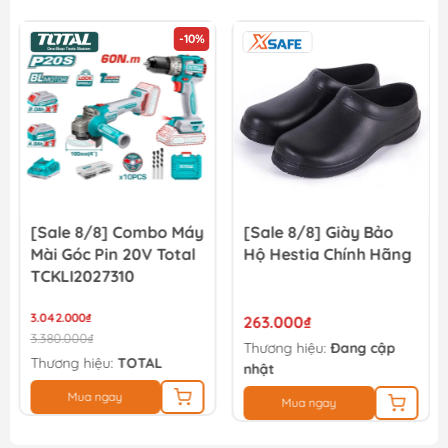
Cốc sạc pin Lithium-ion 12V Total TCLI12081
76.000₫
86.000₫
[Sale 8/8] Giày Bảo
[Sale 8/8] Giày Bảo
Hộ Hestia Chính Hãng
Hộ Jogger BESTRUN
S3 Chính Hãng
263.000₫
394.000₫
Thương hiệu:
Đang cập
Thương hiệu:
Safety
nhật
Jogger
Mua ngay
Mua ngay