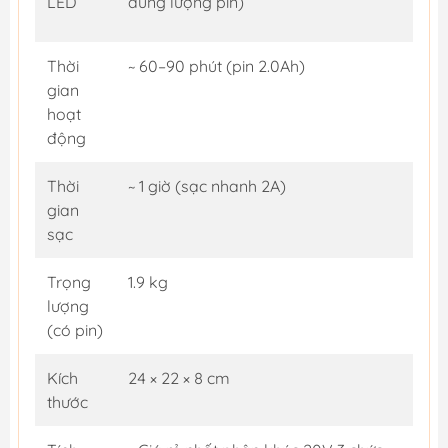
LED
dung lượng pin)
Thời
~ 60–90 phút (pin 2.0Ah)
gian
hoạt
động
Thời
~ 1 giờ (sạc nhanh 2A)
gian
sạc
Trọng
1.9 kg
lượng
(có pin)
Kích
24 × 22 × 8 cm
thước