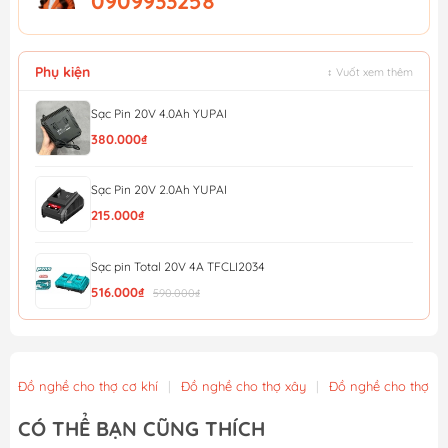
0909933258
Phụ kiện
↕ Vuốt xem thêm
Sạc Pin 20V 4.0Ah YUPAI
380.000₫
Sạc Pin 20V 2.0Ah YUPAI
215.000₫
Sạc pin Total 20V 4A TFCLI2034
516.000₫
590.000₫
Bộ 1 pin 4ah và 1 sạc dùng pin 20V TOTAL TFBCPK1012
1.008.000₫
1.120.000₫
Đồ nghề cho thợ cơ khí
|
Đồ nghề cho thợ xây
|
Đồ nghề cho thợ m
Sạc pin Lithium-ion 16.8V Total TCLI16071
CÓ THỂ BẠN CŨNG THÍCH
76.000₫
86.000₫