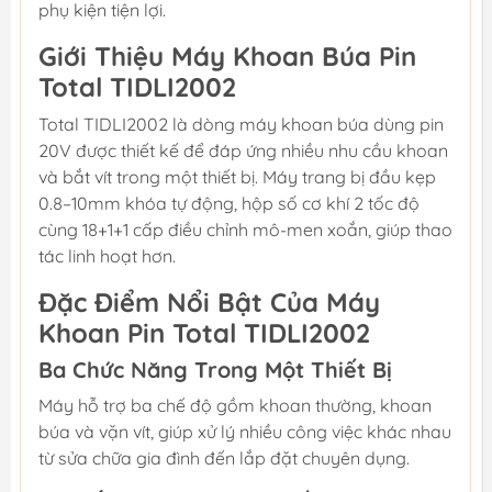
phụ kiện tiện lợi.
Giới Thiệu Máy Khoan Búa Pin
Total TIDLI2002
Total TIDLI2002 là dòng máy khoan búa dùng pin
20V được thiết kế để đáp ứng nhiều nhu cầu khoan
và bắt vít trong một thiết bị. Máy trang bị đầu kẹp
0.8–10mm khóa tự động, hộp số cơ khí 2 tốc độ
cùng 18+1+1 cấp điều chỉnh mô-men xoắn, giúp thao
tác linh hoạt hơn.
Đặc Điểm Nổi Bật Của Máy
Khoan Pin Total TIDLI2002
Ba Chức Năng Trong Một Thiết Bị
Máy hỗ trợ ba chế độ gồm khoan thường, khoan
búa và vặn vít, giúp xử lý nhiều công việc khác nhau
từ sửa chữa gia đình đến lắp đặt chuyên dụng.