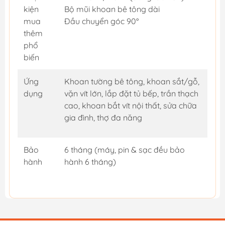
kiện
Bộ mũi khoan bê tông dài
mua
Đầu chuyển góc 90°
thêm
phổ
biến
Ứng
Khoan tường bê tông, khoan sắt/gỗ,
dụng
vặn vít lớn, lắp đặt tủ bếp, trần thạch
cao, khoan bắt vít nội thất, sửa chữa
gia đình, thợ đa năng
Bảo
6 tháng (máy, pin & sạc đều bảo
hành
hành 6 tháng)