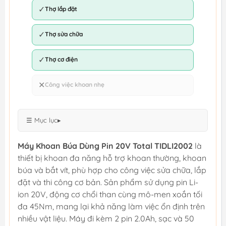
✓
Thợ lắp đặt
✓
Thợ sửa chữa
✓
Thợ cơ điện
✕
Công việc khoan nhẹ
☰ Mục lục
▸
Máy Khoan Búa Dùng Pin 20V Total TIDLI2002
là
thiết bị khoan đa năng hỗ trợ khoan thường, khoan
búa và bắt vít, phù hợp cho công việc sửa chữa, lắp
đặt và thi công cơ bản. Sản phẩm sử dụng pin Li-
ion 20V, động cơ chổi than cùng mô-men xoắn tối
đa 45Nm, mang lại khả năng làm việc ổn định trên
nhiều vật liệu. Máy đi kèm 2 pin 2.0Ah, sạc và 50