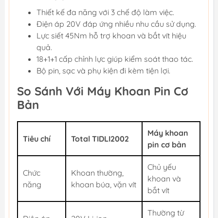
Thiết kế đa năng với 3 chế độ làm việc.
Điện áp 20V đáp ứng nhiều nhu cầu sử dụng.
Lực siết 45Nm hỗ trợ khoan và bắt vít hiệu
quả.
18+1+1 cấp chỉnh lực giúp kiểm soát thao tác.
Bộ pin, sạc và phụ kiện đi kèm tiện lợi.
So Sánh Với Máy Khoan Pin Cơ
Bản
Máy khoan
Tiêu chí
Total TIDLI2002
pin cơ bản
Chủ yếu
Chức
Khoan thường,
khoan và
năng
khoan búa, vặn vít
bắt vít
Thường từ