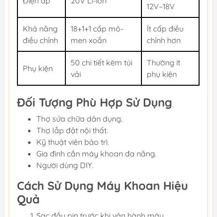
Điện áp
20V Li-ion
12V–18V
Khả năng
18+1+1 cấp mô-
Ít cấp điều
điều chỉnh
men xoắn
chỉnh hơn
50 chi tiết kèm túi
Thường ít
Phụ kiện
vải
phụ kiện
Đối Tượng Phù Hợp Sử Dụng
Thợ sửa chữa dân dụng.
Thợ lắp đặt nội thất.
Kỹ thuật viên bảo trì.
Gia đình cần máy khoan đa năng.
Người dùng DIY.
Cách Sử Dụng Máy Khoan Hiệu
Quả
Sạc đầy pin trước khi vận hành máy.