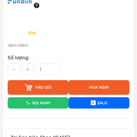
Giảm đến
50K
khi thanh toán qua Fundiin.
Xem thêm
Số lượng:
VÀO GIỎ
MUA NGAY
GỌI NGAY
ZALO
Z