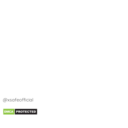
@xsafeofficial