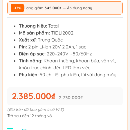
-13%
Đang giảm
345.000₫
— Áp dụng ngay
Thương hiệu:
Total
Mã sản phẩm:
TIDLI2002
Xuất xứ:
Trung Quốc
Pin:
2 pin Li-ion 20V 2.0Ah, 1 sạc
Điện áp sạc:
220–240V ~ 50/60Hz
Tính năng:
Khoan thường, khoan búa, vặn vít,
khóa trục chính, đèn LED làm việc
Phụ kiện:
50 chi tiết phụ kiện, túi vải đựng máy
2.385.000₫
2.730.000₫
(Giá trên đã bao gồm thuế VAT)
Trả sau đến 12 tháng với