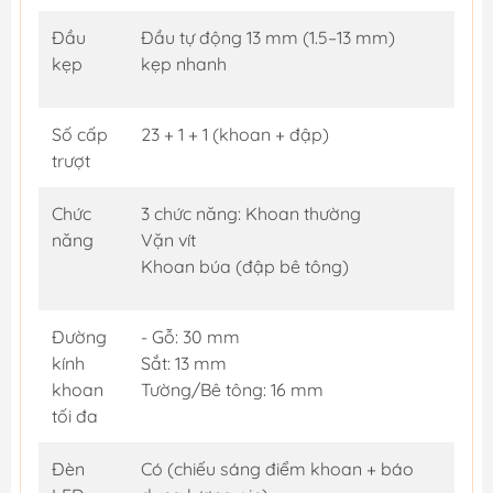
Đầu
Đầu tự động 13 mm (1.5–13 mm)
kẹp
kẹp nhanh
Số cấp
23 + 1 + 1 (khoan + đập)
trượt
Chức
3 chức năng: Khoan thường
năng
Vặn vít
Khoan búa (đập bê tông)
Đường
- Gỗ: 30 mm
kính
Sắt: 13 mm
khoan
Tường/Bê tông: 16 mm
tối đa
Đèn
Có (chiếu sáng điểm khoan + báo