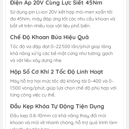
Điện Áp 20V Cùng Lực Siết 45Nm
Sử dụng pin Li-ion 20V kết hợp mô-men xoắn tối
đa 45Nm, máy đáp ứng tốt các nhu cầu khoan và
bắt vít trên nhiều loại vật liệu phổ biến.
Chế Độ Khoan Búa Hiệu Quả
Tốc độ va đập đạt 0–22.500 lần/phút giúp tăng
khả năng xử lý các bề mặt cứng như tường, gạch
và vật liệu xây dựng nhẹ.
Hộp Số Cơ Khí 2 Tốc Độ Linh Hoạt
Máy hỗ trợ hai mức tốc độ không tải 0–400 và 0–
1.500 vòng/phút, giúp lựa chọn chế độ phù hợp với
từng công việc cụ thể.
Đầu Kẹp Khóa Tự Động Tiện Dụng
Đầu kẹp 0.8–10mm có khả năng thay đổi mũi
khoan và mũi vít nhanh chóng, hỗ trợ quá trình làm