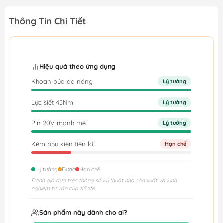
Thông Tin Chi Tiết
Hiệu quả theo ứng dụng
Khoan búa đa năng
Lý tưởng
Lực siết 45Nm
Lý tưởng
Pin 20V mạnh mẽ
Lý tưởng
Kèm phụ kiện tiện lợi
Hạn chế
Lý tưởng
Được
Hạn chế
Đánh giá dựa trên thông số kỹ thuật nhà sản xuất và kinh
nghiệm tư vấn của XSafe.
Sản phẩm này dành cho ai?