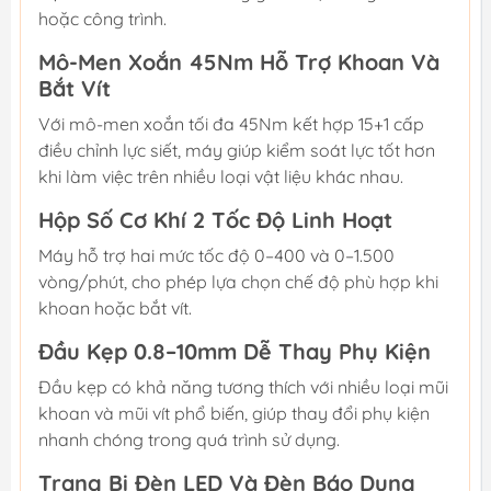
hoặc công trình.
Mô-Men Xoắn 45Nm Hỗ Trợ Khoan Và
Bắt Vít
Với mô-men xoắn tối đa 45Nm kết hợp 15+1 cấp
điều chỉnh lực siết, máy giúp kiểm soát lực tốt hơn
khi làm việc trên nhiều loại vật liệu khác nhau.
Hộp Số Cơ Khí 2 Tốc Độ Linh Hoạt
Máy hỗ trợ hai mức tốc độ 0–400 và 0–1.500
vòng/phút, cho phép lựa chọn chế độ phù hợp khi
khoan hoặc bắt vít.
Đầu Kẹp 0.8–10mm Dễ Thay Phụ Kiện
Đầu kẹp có khả năng tương thích với nhiều loại mũi
khoan và mũi vít phổ biến, giúp thay đổi phụ kiện
nhanh chóng trong quá trình sử dụng.
Trang Bị Đèn LED Và Đèn Báo Dung