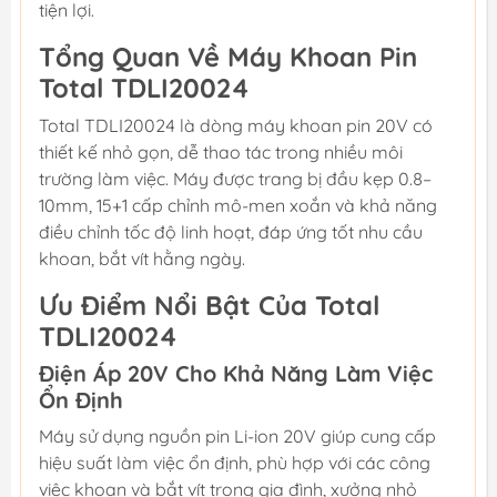
tiện lợi.
Tổng Quan Về Máy Khoan Pin
Total TDLI20024
Total TDLI20024 là dòng máy khoan pin 20V có
thiết kế nhỏ gọn, dễ thao tác trong nhiều môi
trường làm việc. Máy được trang bị đầu kẹp 0.8–
10mm, 15+1 cấp chỉnh mô-men xoắn và khả năng
điều chỉnh tốc độ linh hoạt, đáp ứng tốt nhu cầu
khoan, bắt vít hằng ngày.
Ưu Điểm Nổi Bật Của Total
TDLI20024
Điện Áp 20V Cho Khả Năng Làm Việc
Ổn Định
Máy sử dụng nguồn pin Li-ion 20V giúp cung cấp
hiệu suất làm việc ổn định, phù hợp với các công
việc khoan và bắt vít trong gia đình, xưởng nhỏ