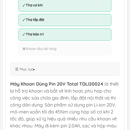
✓
Thợ cơ khí
✓
Thợ lắp đặt
✓
Thợ bảo trì
✕
Khoan đục bê tông
☰ Mục lục
▸
Máy Khoan Dùng Pin 20V Total TDLI20024
là thiết
bị hỗ trợ khoan và bắt vít linh hoạt, phù hợp cho
công việc sửa chữa gia đình, lắp đặt nội thất và thi
công dân dụng. Sản phẩm sử dụng pin Li-ion 20V,
mô-men xoắn tối đa 45Nm cùng hộp số cơ khí 2
tốc độ, giúp xử lý hiệu quả nhiều nhu cầu khoan vít
khác nhau. Máy đi kèm pin 2.0Ah, sạc và hộp màu