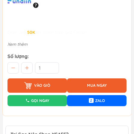
Giảm đến
50K
khi thanh toán qua Fundiin.
Xem thêm
Số lượng:
VÀO GIỎ
MUA NGAY
GỌI NGAY
ZALO
Z