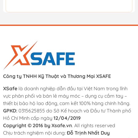
Công ty TNHH Kỹ Thuật và Thương Mại XSAFE
XSafe
là doanh nghiệp dẫn đầu tại Việt Nam trong lĩnh
vực phân phối và bán lẻ máy móc – dụng cụ cầm tay –
thiết bị bảo hộ lao động, cam kết 100% hàng chính hãng.
GPKD:
0315625855 do Sở Kế hoạch và Đầu tư Thành phố
Hồ Chí Minh cấp ngày
12/04/2019
Copyright © 2016 by Xsafe.vn
. All rights reserved
Chịu trách nghiệm nội dung:
Đỗ Trịnh Nhất Duy