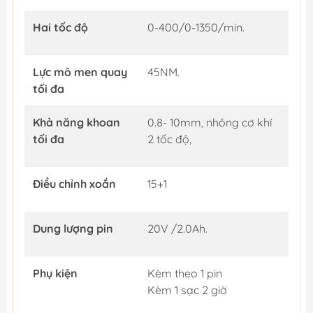
Hai tốc độ
0-400/0-1350/min.
Lực mô men quay
45NM.
tối đa
Khả năng khoan
0.8- 10mm, nhông cơ khí
tối đa
2 tốc độ,
Điều chỉnh xoắn
15+1
Dung lượng pin
20V /2.0Ah.
Phụ kiện
Kèm theo 1 pin
Kèm 1 sạc 2 giờ