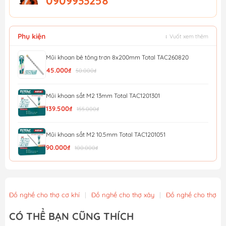
0909933258
Phụ kiện
↕ Vuốt xem thêm
Mũi khoan bê tông trơn 8x200mm Total TAC260820
45.000₫
50.000₫
Mũi khoan sắt M2 13mm Total TAC1201301
139.500₫
155.000₫
Mũi khoan sắt M2 10.5mm Total TAC1201051
90.000₫
100.000₫
Bộ Mũi Khoan Đa Năng AMAXTOOLS CKB8 -10 Chi Tiết
189.000₫
Đồ nghề cho thợ cơ khí
|
Đồ nghề cho thợ xây
|
Đồ nghề cho thợ m
Khay đựng mũi khoan vặn vít bằng nhựa, có đế từ tính...
CÓ THỂ BẠN CŨNG THÍCH
90.250₫
95.000₫