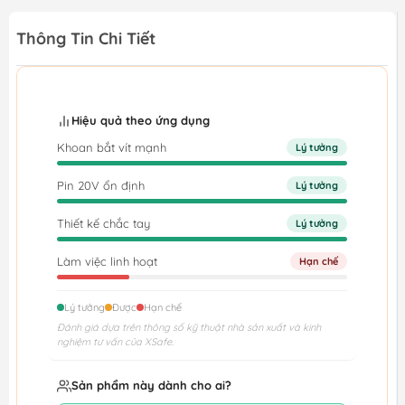
Thông Tin Chi Tiết
Hiệu quả theo ứng dụng
Khoan bắt vít mạnh
Lý tưởng
Pin 20V ổn định
Lý tưởng
Thiết kế chắc tay
Lý tưởng
Làm việc linh hoạt
Hạn chế
Lý tưởng
Được
Hạn chế
Đánh giá dựa trên thông số kỹ thuật nhà sản xuất và kinh
nghiệm tư vấn của XSafe.
Sản phẩm này dành cho ai?