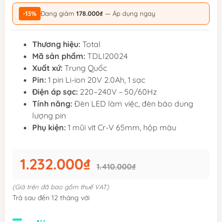
-13%
Đang giảm
178.000₫
— Áp dụng ngay
Thương hiệu:
Total
Mã sản phẩm:
TDLI20024
Xuất xứ:
Trung Quốc
Pin:
1 pin Li-ion 20V 2.0Ah, 1 sạc
Điện áp sạc:
220–240V ~ 50/60Hz
Tính năng:
Đèn LED làm việc, đèn báo dung
lượng pin
Phụ kiện:
1 mũi vít Cr-V 65mm, hộp màu
1.232.000₫
1.410.000₫
(Giá trên đã bao gồm thuế VAT)
Trả sau đến 12 tháng với