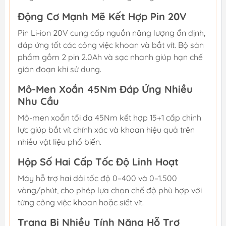
Động Cơ Mạnh Mẽ Kết Hợp Pin 20V
Pin Li-ion 20V cung cấp nguồn năng lượng ổn định,
đáp ứng tốt các công việc khoan và bắt vít. Bộ sản
phẩm gồm 2 pin 2.0Ah và sạc nhanh giúp hạn chế
gián đoạn khi sử dụng.
Mô-Men Xoắn 45Nm Đáp Ứng Nhiều
Nhu Cầu
Mô-men xoắn tối đa 45Nm kết hợp 15+1 cấp chỉnh
lực giúp bắt vít chính xác và khoan hiệu quả trên
nhiều vật liệu phổ biến.
Hộp Số Hai Cấp Tốc Độ Linh Hoạt
Máy hỗ trợ hai dải tốc độ 0–400 và 0–1.500
vòng/phút, cho phép lựa chọn chế độ phù hợp với
từng công việc khoan hoặc siết vít.
Trang Bị Nhiều Tính Năng Hỗ Trợ