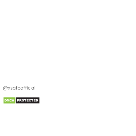
@xsafeofficial