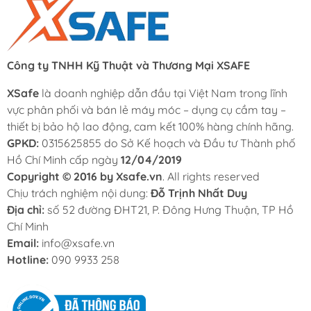
Công ty TNHH Kỹ Thuật và Thương Mại XSAFE
XSafe
là doanh nghiệp dẫn đầu tại Việt Nam trong lĩnh
vực phân phối và bán lẻ máy móc – dụng cụ cầm tay –
thiết bị bảo hộ lao động, cam kết 100% hàng chính hãng.
GPKD:
0315625855 do Sở Kế hoạch và Đầu tư Thành phố
Hồ Chí Minh cấp ngày
12/04/2019
Copyright © 2016 by Xsafe.vn
. All rights reserved
Chịu trách nghiệm nội dung:
Đỗ Trịnh Nhất Duy
Địa chỉ:
số 52 đường ĐHT21, P. Đông Hưng Thuận, TP Hồ
Chí Minh
Email:
info@xsafe.vn
Hotline:
090 9933 258