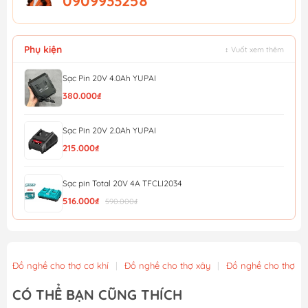
0909933258
Phụ kiện
↕ Vuốt xem thêm
Sạc Pin 20V 4.0Ah YUPAI
380.000₫
Sạc Pin 20V 2.0Ah YUPAI
215.000₫
Sạc pin Total 20V 4A TFCLI2034
516.000₫
590.000₫
Bộ 1 pin 4ah và 1 sạc dùng pin 20V TOTAL TFBCPK1012
1.008.000₫
1.120.000₫
Đồ nghề cho thợ cơ khí
|
Đồ nghề cho thợ xây
|
Đồ nghề cho thợ m
Sạc pin Lithium-ion 16.8V Total TCLI16071
CÓ THỂ BẠN CŨNG THÍCH
76.000₫
86.000₫