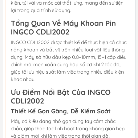
kiện, túi vải và móc cài thắt lưng, mang đến sự tiện
lợi trong quá trình sử dụng.
Tổng Quan Về Máy Khoan Pin
INGCO CDLI2002
INGCO CDLI2002 được thiết kế để thực hiện cả chức
năng khoan và bắt vít trên nhiều loại vật liệu thông
dụng. Máy sở hữu đầu kẹp 0.8–10mm, 15+1 cấp điều
chỉnh mô-men xoắn cùng hộp số cơ khí 2 tốc độ,
giúp tối ưu hiệu suất làm việc trong nhiều điều kiện
khác nhau.
Ưu Điểm Nổi Bật Của INGCO
CDLI2002
Thiết Kế Gọn Gàng, Dễ Kiểm Soát
Máy có kiểu dáng nhỏ gọn cùng tay cầm chắc
chắn, giúp thao tác linh hoạt trong không gian hẹp
và giảm mỏi khi làm việc trong thời gian dài.