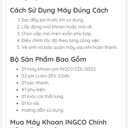
Cách Sử Dụng Máy Đúng Cách
Sạc đầy pin trước khi sử dụng.
Lắp đúng mũi khoan hoặc mũi vít.
Chọn cấp mô-men xoắn phù hợp.
Điều chỉnh tốc độ theo từng công việc.
Vệ sinh và bảo quản máy sau khi hoàn thành.
Bộ Sản Phẩm Bao Gồm
01 máy khoan pin INGCO CDLI2002.
02 pin Li-ion 20V 2.0Ah.
01 sạc nhanh.
47 phụ kiện.
01 móc cài thắt lưng.
01 túi vải.
Hướng dẫn sử dụng.
Mua Máy Khoan INGCO Chính