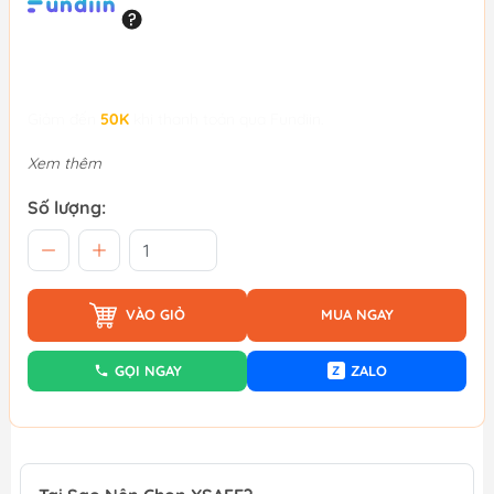
Giảm đến
50K
khi thanh toán qua Fundiin.
Xem thêm
Số lượng:
VÀO GIỎ
MUA NGAY
GỌI NGAY
ZALO
Z