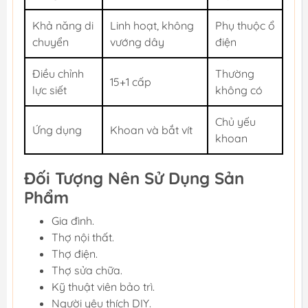
Khả năng di
Linh hoạt, không
Phụ thuộc ổ
chuyển
vướng dây
điện
Điều chỉnh
Thường
15+1 cấp
lực siết
không có
Chủ yếu
Ứng dụng
Khoan và bắt vít
khoan
Đối Tượng Nên Sử Dụng Sản
Phẩm
Gia đình.
Thợ nội thất.
Thợ điện.
Thợ sửa chữa.
Kỹ thuật viên bảo trì.
Người yêu thích DIY.