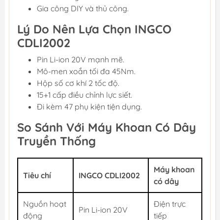
Gia công DIY và thủ công.
Lý Do Nên Lựa Chọn INGCO
CDLI2002
Pin Li-ion 20V mạnh mẽ.
Mô-men xoắn tối đa 45Nm.
Hộp số cơ khí 2 tốc độ.
15+1 cấp điều chỉnh lực siết.
Đi kèm 47 phụ kiện tiện dụng.
So Sánh Với Máy Khoan Có Dây
Truyền Thống
Máy khoan
Tiêu chí
INGCO CDLI2002
có dây
Nguồn hoạt
Điện trực
Pin Li-ion 20V
động
tiếp