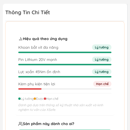
Thông Tin Chi Tiết
Hiệu quả theo ứng dụng
Khoan bắt vít đa năng
Lý tưởng
Pin Lithium 20V mạnh
Lý tưởng
Lực xoắn 45Nm ổn định
Lý tưởng
Kèm phụ kiện tiện lợi
Hạn chế
Lý tưởng
Được
Hạn chế
Đánh giá dựa trên thông số kỹ thuật nhà sản xuất và kinh
nghiệm tư vấn của XSafe.
Sản phẩm này dành cho ai?