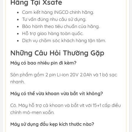
Hãng Tại Xsafe
Cam kết hàng INGCO chính hãng.
Tư vấn đúng nhu cầu sử dụng.
Bảo hành theo tiêu chuẩn của hãng.
Hỗ trợ giao hàng toàn quốc.
Dịch vụ chăm sóc khách hàng tận tâm.
Những Câu Hỏi Thường Gặp
Máy có bao nhiêu pin đi kèm?
Sản phẩm gồm 2 pin Li-ion 20V 2.0Ah và 1 bộ sạc
nhanh.
Máy có thể vừa khoan vừa bắt vít không?
Có. Máy hỗ trợ cả khoan và bắt vít với 15+1 cấp điều
chỉnh mô-men xoắn.
Máy sử dụng đầu kẹp kích thước nào?