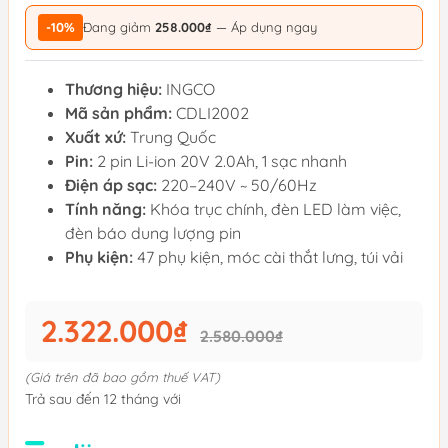
-10%
Đang giảm
258.000₫
— Áp dụng ngay
Thương hiệu:
INGCO
Mã sản phẩm:
CDLI2002
Xuất xứ:
Trung Quốc
Pin:
2 pin Li-ion 20V 2.0Ah, 1 sạc nhanh
Điện áp sạc:
220–240V ~ 50/60Hz
Tính năng:
Khóa trục chính, đèn LED làm việc,
đèn báo dung lượng pin
Phụ kiện:
47 phụ kiện, móc cài thắt lưng, túi vải
2.322.000₫
2.580.000₫
(Giá trên đã bao gồm thuế VAT)
Trả sau đến 12 tháng với