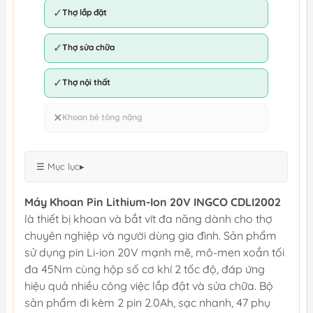
✓
Thợ lắp đặt
✓
Thợ sửa chữa
✓
Thợ nội thất
✕
Khoan bê tông nặng
☰ Mục lục
▸
Máy Khoan Pin Lithium-Ion 20V INGCO CDLI2002
là thiết bị khoan và bắt vít đa năng dành cho thợ
chuyên nghiệp và người dùng gia đình. Sản phẩm
sử dụng pin Li-ion 20V mạnh mẽ, mô-men xoắn tối
đa 45Nm cùng hộp số cơ khí 2 tốc độ, đáp ứng
hiệu quả nhiều công việc lắp đặt và sửa chữa. Bộ
sản phẩm đi kèm 2 pin 2.0Ah, sạc nhanh, 47 phụ