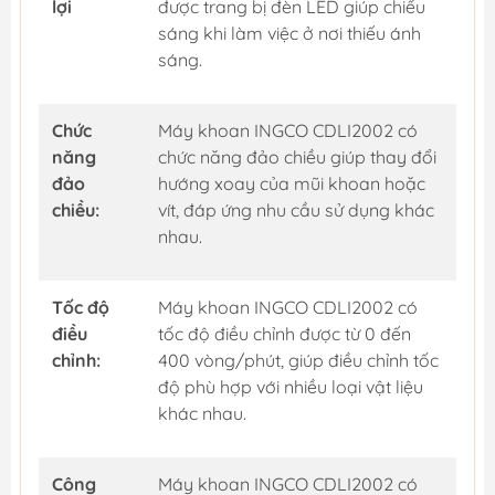
lợi
được trang bị đèn LED giúp chiếu
sáng khi làm việc ở nơi thiếu ánh
sáng.
Chức
Máy khoan INGCO CDLI2002 có
năng
chức năng đảo chiều giúp thay đổi
đảo
hướng xoay của mũi khoan hoặc
chiều:
vít, đáp ứng nhu cầu sử dụng khác
nhau.
Tốc độ
Máy khoan INGCO CDLI2002 có
điều
tốc độ điều chỉnh được từ 0 đến
chỉnh:
400 vòng/phút, giúp điều chỉnh tốc
độ phù hợp với nhiều loại vật liệu
khác nhau.
Công
Máy khoan INGCO CDLI2002 có