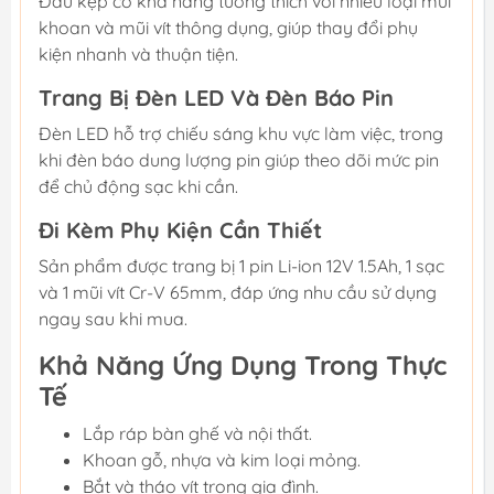
Đầu kẹp có khả năng tương thích với nhiều loại mũi
khoan và mũi vít thông dụng, giúp thay đổi phụ
kiện nhanh và thuận tiện.
Trang Bị Đèn LED Và Đèn Báo Pin
Đèn LED hỗ trợ chiếu sáng khu vực làm việc, trong
khi đèn báo dung lượng pin giúp theo dõi mức pin
để chủ động sạc khi cần.
Đi Kèm Phụ Kiện Cần Thiết
Sản phẩm được trang bị 1 pin Li-ion 12V 1.5Ah, 1 sạc
và 1 mũi vít Cr-V 65mm, đáp ứng nhu cầu sử dụng
ngay sau khi mua.
Khả Năng Ứng Dụng Trong Thực
Tế
Lắp ráp bàn ghế và nội thất.
Khoan gỗ, nhựa và kim loại mỏng.
Bắt và tháo vít trong gia đình.