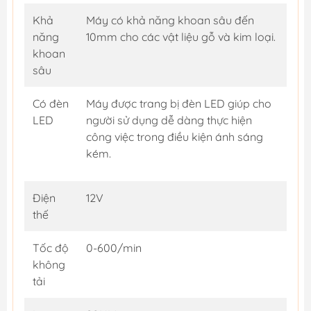
Khả
Máy có khả năng khoan sâu đến
năng
10mm cho các vật liệu gỗ và kim loại.
khoan
sâu
Có đèn
Máy được trang bị đèn LED giúp cho
LED
người sử dụng dễ dàng thực hiện
công việc trong điều kiện ánh sáng
kém.
Điện
12V
thế
Tốc độ
0-600/min
không
tải