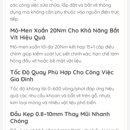
các công việc sửa chữa, lắp đặt và bắt vít thông
dụng mà không cần phụ thuộc vào nguồn điện trực
tiếp.
Mô-Men Xoắn 20Nm Cho Khả Năng Bắt
Vít Hiệu Quả
Mô-men xoắn tối đa 20Nm kết hợp 15+1 cấp điều
chỉnh giúp kiểm soát lực siết chính xác, hạn chế làm
hỏng đầu vít hoặc bề mặt vật liệu.
Tốc Độ Quay Phù Hợp Cho Công Việc
Gia Đình
Tốc độ không tải 0–600 vòng/phút đáp ứng hiệu
quả các nhu cầu khoan và bắt vít trên gỗ, nhựa,
kim loại mỏng và nhiều vật liệu phổ biến.
Đầu Kẹp 0.8–10mm Thay Mũi Nhanh
Chóng