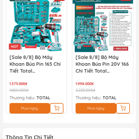
133.000₫
140.000₫
HOT
[Sale 8/8] Bộ Máy
[Sale 8/8] Bộ Máy
Khoan Búa Pin 165 Chi
Khoan Búa Pin 20V 166
Tiết Total
Chi Tiết Total
THKTHP11652
TIDLI20668
1.573.000₫
THKTHP41667
1.998.000₫
1.800.000₫
2.220.000₫
Thương hiệu:
TOTAL
Thương hiệu:
TOTAL
Mua ngay
Mua ngay
Thông Tin Chi Tiết