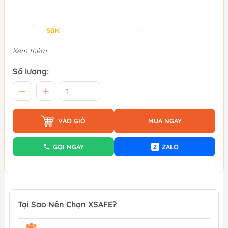
Giảm đến
50K
khi thanh toán qua Fundiin.
Xem thêm
Số lượng:
VÀO GIỎ
MUA NGAY
GỌI NGAY
ZALO
Z
Tại Sao Nên Chọn XSAFE?