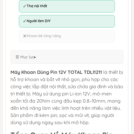
✓
Thợ nội thất
✓
Người làm DIY
✕
Khoan bê tông nặng
☰ Mục lục
▸
Máy Khoan Dùng Pin 12V TOTAL TDLI1211
là thiết bị
hỗ trợ khoan và bắt vít nhỏ gọn, phù hợp cho các
công việc lắp đặt nội thất, sửa chữa gia đình và bảo
trì thiết bị. Máy sử dụng pin Li-ion 12V, mô-men
xoắn tối đa 20Nm cùng đầu kẹp 0.8–10mm, mang
đến khả năng làm việc linh hoạt trên nhiều vật liệu.
Sản phẩm đi kèm pin, sạc và mũi vít, giúp người
dùng sử dụng ngay sau khi mở hộp.