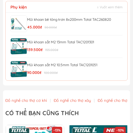
Phụ kiện
↕ Vuốt xem thêm
Mũi khoan bê tông trơn 8x200mm Total TAC260820
45.000₫
50.000₫
Mũi khoan sắt M2 13mm Total TAC1201301
139.500₫
155.000₫
Mũi khoan sắt M2 10.5mm Total TAC1201051
90.000₫
100.000₫
Bộ Mũi Khoan Đa Năng AMAXTOOLS CKB8 -10 Chi Tiết
189.000₫
Đồ nghề cho thợ cơ khí
|
Đồ nghề cho thợ xây
|
Đồ nghề cho thợ m
Khay đựng mũi khoan vặn vít bằng nhựa, có đế từ tính...
CÓ THỂ BẠN CŨNG THÍCH
90.250₫
95.000₫
-13%
-10%
Khay đựng mũi khoan vặn vít bằng nhựa, có đế từ tính...