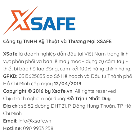
Công ty TNHH Kỹ Thuật và Thương Mại XSAFE
XSafe
là doanh nghiệp dẫn đầu tại Việt Nam trong lĩnh
vực phân phối và bán lẻ máy móc – dụng cụ cầm tay –
thiết bị bảo hộ lao động, cam kết 100% hàng chính hãng.
GPKD:
0315625855 do Sở Kế hoạch và Đầu tư Thành phố
Hồ Chí Minh cấp ngày
12/04/2019
Copyright © 2016 by Xsafe.vn
. All rights reserved
Chịu trách nghiệm nội dung:
Đỗ Trịnh Nhất Duy
Địa chỉ:
số 52 đường ĐHT21, P. Đông Hưng Thuận, TP Hồ
Chí Minh
Email:
info@xsafe.vn
Hotline:
090 9933 258