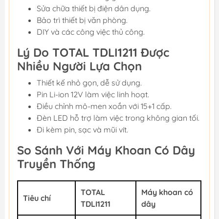
Sửa chữa thiết bị điện dân dụng.
Bảo trì thiết bị văn phòng.
DIY và các công việc thủ công.
Lý Do TOTAL TDLI1211 Được
Nhiều Người Lựa Chọn
Thiết kế nhỏ gọn, dễ sử dụng.
Pin Li-ion 12V làm việc linh hoạt.
Điều chỉnh mô-men xoắn với 15+1 cấp.
Đèn LED hỗ trợ làm việc trong không gian tối.
Đi kèm pin, sạc và mũi vít.
So Sánh Với Máy Khoan Có Dây
Truyền Thống
TOTAL
Máy khoan có
Tiêu chí
TDLI1211
dây