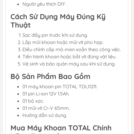
Người yêu thích DIY.
Cách Sử Dụng Máy Đúng Kỹ
Thuật
Sạc đầy pin trước khi sử dụng.
Lắp mũi khoan hoặc mũi vít phù hợp.
Điều chỉnh cấp mô-men xoắn theo công việc.
Tiến hành khoan hoặc bắt vít đúng vật liệu.
Vệ sinh và bảo quản máy sau khi sử dụng.
Bộ Sản Phẩm Bao Gồm
01 máy khoan pin TOTAL TDLI1211.
01 pin Li-ion 12V 1.5Ah.
01 bộ sạc.
01 mũi vít Cr-V 65mm.
Hướng dẫn sử dụng.
Mua Máy Khoan TOTAL Chính