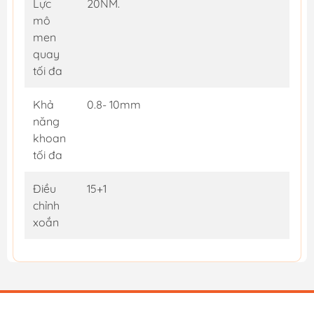
Lực
20NM.
mô
men
quay
tối đa
Khả
0.8- 10mm
năng
khoan
tối đa
Điều
15+1
chỉnh
xoắn