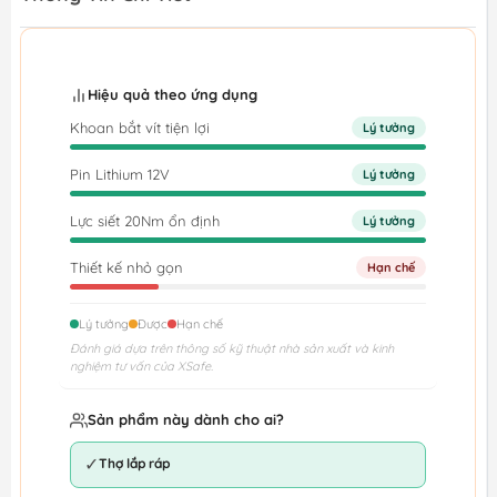
Hiệu quả theo ứng dụng
Khoan bắt vít tiện lợi
Lý tưởng
Pin Lithium 12V
Lý tưởng
Lực siết 20Nm ổn định
Lý tưởng
Thiết kế nhỏ gọn
Hạn chế
Lý tưởng
Được
Hạn chế
Đánh giá dựa trên thông số kỹ thuật nhà sản xuất và kinh
nghiệm tư vấn của XSafe.
Sản phẩm này dành cho ai?
✓
Thợ lắp ráp