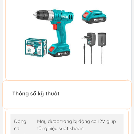
Thông số kỹ thuật
Động
Máy được trang bị động cơ 12V giúp
cơ
tăng hiệu suất khoan.