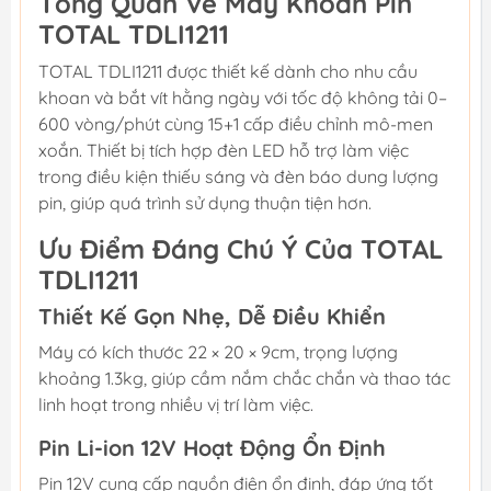
Tổng Quan Về Máy Khoan Pin
TOTAL TDLI1211
TOTAL TDLI1211 được thiết kế dành cho nhu cầu
khoan và bắt vít hằng ngày với tốc độ không tải 0–
600 vòng/phút cùng 15+1 cấp điều chỉnh mô-men
xoắn. Thiết bị tích hợp đèn LED hỗ trợ làm việc
trong điều kiện thiếu sáng và đèn báo dung lượng
pin, giúp quá trình sử dụng thuận tiện hơn.
Ưu Điểm Đáng Chú Ý Của TOTAL
TDLI1211
Thiết Kế Gọn Nhẹ, Dễ Điều Khiển
Máy có kích thước 22 × 20 × 9cm, trọng lượng
khoảng 1.3kg, giúp cầm nắm chắc chắn và thao tác
linh hoạt trong nhiều vị trí làm việc.
Pin Li-ion 12V Hoạt Động Ổn Định
Pin 12V cung cấp nguồn điện ổn định, đáp ứng tốt