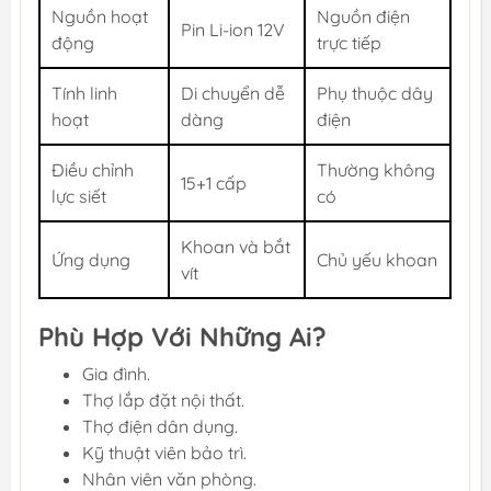
Nguồn hoạt
Nguồn điện
Pin Li-ion 12V
động
trực tiếp
Tính linh
Di chuyển dễ
Phụ thuộc dây
hoạt
dàng
điện
Điều chỉnh
Thường không
15+1 cấp
lực siết
có
Khoan và bắt
Ứng dụng
Chủ yếu khoan
vít
Phù Hợp Với Những Ai?
Gia đình.
Thợ lắp đặt nội thất.
Thợ điện dân dụng.
Kỹ thuật viên bảo trì.
Nhân viên văn phòng.