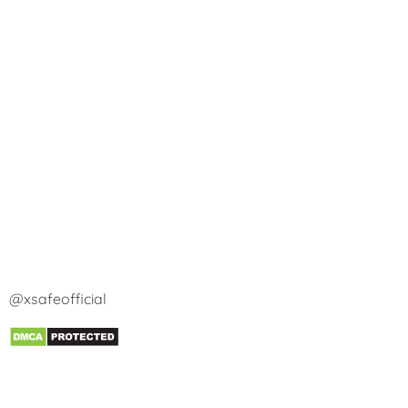
@xsafeofficial