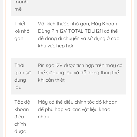
mạnh
mẽ
Thiết
Với kích thước nhỏ gọn, Máy Khoan
kế nhỏ
Dùng Pin 12V TOTAL TDLI1211 có thể
gọn
dễ dàng di chuyển và sử dụng ở các
khu vực hẹp hơn.
Thời
Pin sạc 12V được tích hợp trên máy có
gian sử
thể sử dụng lâu và dễ dàng thay thế
dụng
khi cần thiết.
lâu
Tốc độ
Máy có thể điều chỉnh tốc độ khoan
khoan
để phù hợp với các vật liệu khác
điều
nhau.
chỉnh
được