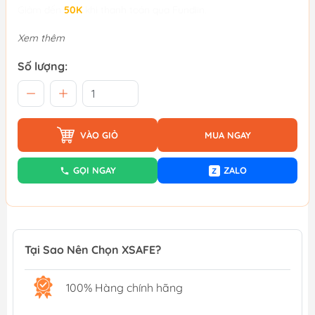
Giảm đến
50K
khi thanh toán qua Fundiin.
Xem thêm
Số lượng:
VÀO GIỎ
MUA NGAY
GỌI NGAY
ZALO
Z
Tại Sao Nên Chọn XSAFE?
100% Hàng chính hãng