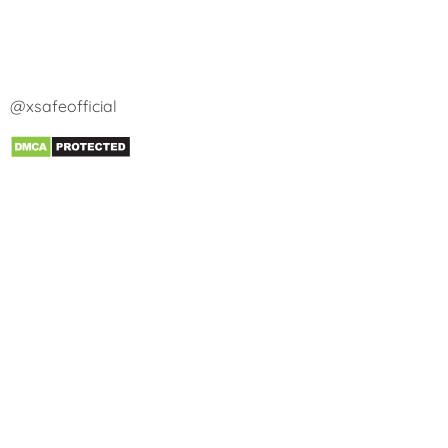
@xsafeofficial