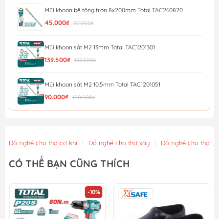
Mũi khoan bê tông trơn 8x200mm Total TAC260820
45.000₫
50.000₫
Mũi khoan sắt M2 13mm Total TAC1201301
139.500₫
155.000₫
Mũi khoan sắt M2 10.5mm Total TAC1201051
90.000₫
100.000₫
Bộ Mũi Khoan Đa Năng AMAXTOOLS CKB8 -10 Chi Tiết
189.000₫
Đồ nghề cho thợ cơ khí
|
Đồ nghề cho thợ xây
|
Đồ nghề cho thợ m
Khay đựng mũi khoan vặn vít bằng nhựa, có đế từ tính...
CÓ THỂ BẠN CŨNG THÍCH
90.250₫
95.000₫
-10%
Khay đựng mũi khoan vặn vít bằng nhựa, có đế từ tính...
133.000₫
140.000₫