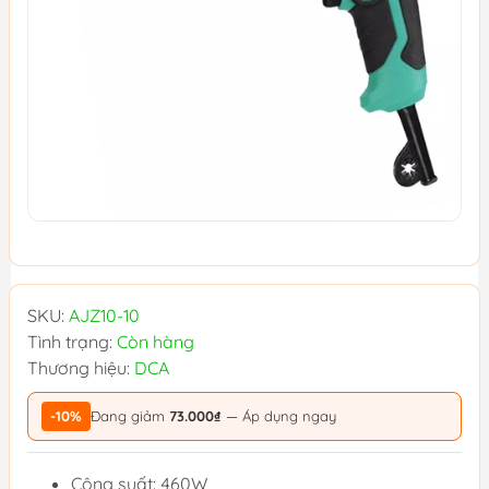
SKU:
AJZ10-10
Tình trạng:
Còn hàng
Thương hiệu:
DCA
-10%
Đang giảm
73.000₫
— Áp dụng ngay
Công suất: 460W