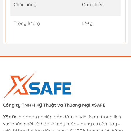
Chức năng
Đảo chiều
Trọng lượng
1.3Kg
Công ty TNHH Kỹ Thuật và Thương Mại XSAFE
XSafe
là doanh nghiệp dẫn đầu tại Việt Nam trong lĩnh
vực phân phối và bán lẻ máy móc – dụng cụ cầm tay –
thiết bị bảo hộ lao động, cam kết 100% hàng chính hãng.