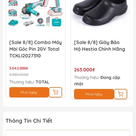
[Sale 8/8] Combo Máy
[Sale 8/8] Giày Bảo
Mài Góc Pin 20V Total
Hộ Hestia Chính Hãng
TCKLI2027310
3.042.000₫
263.000₫
3.380.000₫
Thương hiệu:
Đang cập
Thương hiệu:
TOTAL
nhật
Mua ngay
Mua ngay
Thông Tin Chi Tiết