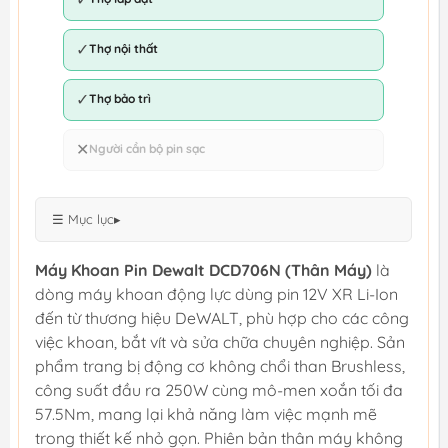
✓
Thợ nội thất
✓
Thợ bảo trì
✕
Người cần bộ pin sạc
☰ Mục lục
▸
Máy Khoan Pin Dewalt DCD706N (Thân Máy)
là
dòng máy khoan động lực dùng pin 12V XR Li-Ion
đến từ thương hiệu DeWALT, phù hợp cho các công
việc khoan, bắt vít và sửa chữa chuyên nghiệp. Sản
phẩm trang bị động cơ không chổi than Brushless,
công suất đầu ra 250W cùng mô-men xoắn tối đa
57.5Nm, mang lại khả năng làm việc mạnh mẽ
trong thiết kế nhỏ gọn. Phiên bản thân máy không