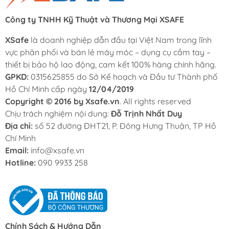
Công ty TNHH Kỹ Thuật và Thương Mại XSAFE
XSafe
là doanh nghiệp dẫn đầu tại Việt Nam trong lĩnh
vực phân phối và bán lẻ máy móc – dụng cụ cầm tay –
thiết bị bảo hộ lao động, cam kết 100% hàng chính hãng.
GPKD:
0315625855 do Sở Kế hoạch và Đầu tư Thành phố
Hồ Chí Minh cấp ngày
12/04/2019
Copyright © 2016 by Xsafe.vn
. All rights reserved
Chịu trách nghiệm nội dung:
Đỗ Trịnh Nhất Duy
Địa chỉ:
số 52 đường ĐHT21, P. Đông Hưng Thuận, TP Hồ
Chí Minh
Email:
info@xsafe.vn
Hotline:
090 9933 258
Chính Sách & Hướng Dẫn