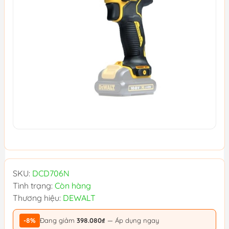
SKU:
DCD706N
Tình trạng:
Còn hàng
Thương hiệu:
DEWALT
-8%
Đang giảm
398.080₫
— Áp dụng ngay