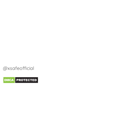
@xsafeofficial