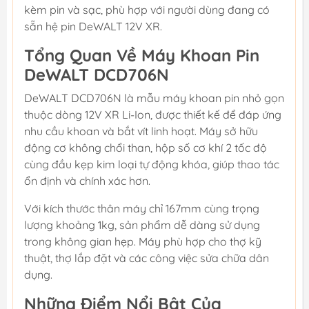
kèm pin và sạc, phù hợp với người dùng đang có
sẵn hệ pin DeWALT 12V XR.
Tổng Quan Về Máy Khoan Pin
DeWALT DCD706N
DeWALT DCD706N là mẫu máy khoan pin nhỏ gọn
thuộc dòng 12V XR Li-Ion, được thiết kế để đáp ứng
nhu cầu khoan và bắt vít linh hoạt. Máy sở hữu
động cơ không chổi than, hộp số cơ khí 2 tốc độ
cùng đầu kẹp kim loại tự động khóa, giúp thao tác
ổn định và chính xác hơn.
Với kích thước thân máy chỉ 167mm cùng trọng
lượng khoảng 1kg, sản phẩm dễ dàng sử dụng
trong không gian hẹp. Máy phù hợp cho thợ kỹ
thuật, thợ lắp đặt và các công việc sửa chữa dân
dụng.
Những Điểm Nổi Bật Của