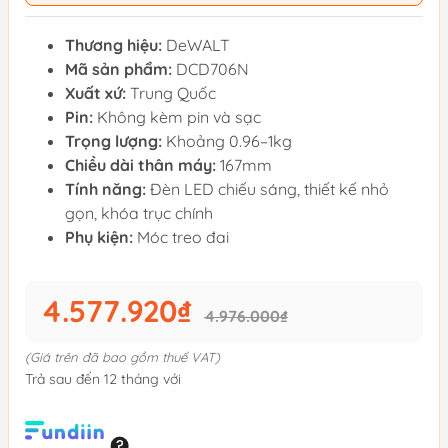
Thương hiệu:
DeWALT
Mã sản phẩm:
DCD706N
Xuất xứ:
Trung Quốc
Pin:
Không kèm pin và sạc
Trọng lượng:
Khoảng 0.96–1kg
Chiều dài thân máy:
167mm
Tính năng:
Đèn LED chiếu sáng, thiết kế nhỏ
gọn, khóa trục chính
Phụ kiện:
Móc treo đai
4.577.920₫
4.976.000₫
(Giá trên đã bao gồm thuế VAT)
Trả sau đến 12 tháng với