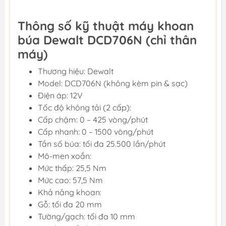
Thông số kỹ thuật máy khoan
búa Dewalt DCD706N (chỉ thân
máy)
Thương hiệu: Dewalt
Model: DCD706N (không kèm pin & sạc)
Điện áp: 12V
Tốc độ không tải (2 cấp):
Cấp chậm: 0 – 425 vòng/phút
Cấp nhanh: 0 – 1500 vòng/phút
Tần số búa: tối đa 25.500 lần/phút
Mô-men xoắn:
Mức thấp: 25,5 Nm
Mức cao: 57,5 Nm
Khả năng khoan:
Gỗ: tối đa 20 mm
Tường/gạch: tối đa 10 mm