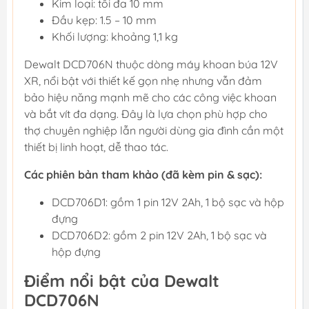
Kim loại: tối đa 10 mm
Đầu kẹp: 1.5 – 10 mm
Khối lượng: khoảng 1,1 kg
Dewalt DCD706N thuộc dòng máy khoan búa 12V
XR, nổi bật với thiết kế gọn nhẹ nhưng vẫn đảm
bảo hiệu năng mạnh mẽ cho các công việc khoan
và bắt vít đa dạng. Đây là lựa chọn phù hợp cho
thợ chuyên nghiệp lẫn người dùng gia đình cần một
thiết bị linh hoạt, dễ thao tác.
Các phiên bản tham khảo (đã kèm pin & sạc):
DCD706D1: gồm 1 pin 12V 2Ah, 1 bộ sạc và hộp
đựng
DCD706D2: gồm 2 pin 12V 2Ah, 1 bộ sạc và
hộp đựng
Điểm nổi bật của Dewalt
DCD706N