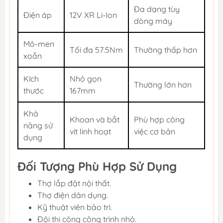
Đa dạng tùy
Điện áp
12V XR Li-Ion
dòng máy
Mô-men
Tối đa 57.5Nm
Thường thấp hơn
xoắn
Kích
Nhỏ gọn
Thường lớn hơn
thước
167mm
Khả
Khoan và bắt
Phù hợp công
năng sử
vít linh hoạt
việc cơ bản
dụng
Đối Tượng Phù Hợp Sử Dụng
Thợ lắp đặt nội thất.
Thợ điện dân dụng.
Kỹ thuật viên bảo trì.
Đội thi công công trình nhỏ.