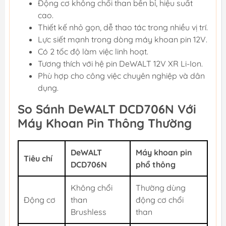
Động cơ không chổi than bền bỉ, hiệu suất
cao.
Thiết kế nhỏ gọn, dễ thao tác trong nhiều vị trí.
Lực siết mạnh trong dòng máy khoan pin 12V.
Có 2 tốc độ làm việc linh hoạt.
Tương thích với hệ pin DeWALT 12V XR Li-Ion.
Phù hợp cho công việc chuyên nghiệp và dân
dụng.
So Sánh DeWALT DCD706N Với
Máy Khoan Pin Thông Thường
DeWALT
Máy khoan pin
Tiêu chí
DCD706N
phổ thông
Không chổi
Thường dùng
Động cơ
than
động cơ chổi
Brushless
than