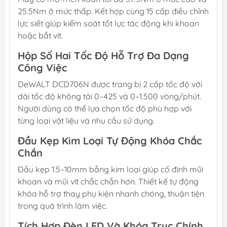
25.5Nm ở mức thấp. Kết hợp cùng 15 cấp điều chỉnh
lực siết giúp kiểm soát tốt lực tác động khi khoan
hoặc bắt vít.
Hộp Số Hai Tốc Độ Hỗ Trợ Đa Dạng
Công Việc
DeWALT DCD706N được trang bị 2 cấp tốc độ với
dải tốc độ không tải 0–425 và 0–1.500 vòng/phút.
Người dùng có thể lựa chọn tốc độ phù hợp với
từng loại vật liệu và nhu cầu sử dụng.
Đầu Kẹp Kim Loại Tự Động Khóa Chắc
Chắn
Đầu kẹp 1.5–10mm bằng kim loại giúp cố định mũi
khoan và mũi vít chắc chắn hơn. Thiết kế tự động
khóa hỗ trợ thay phụ kiện nhanh chóng, thuận tiện
trong quá trình làm việc.
Tích Hợp Đèn LED Và Khóa Trục Chính