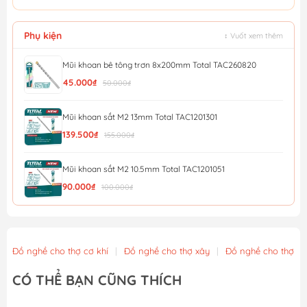
Phụ kiện
↕ Vuốt xem thêm
Mũi khoan bê tông trơn 8x200mm Total TAC260820
45.000₫
50.000₫
Mũi khoan sắt M2 13mm Total TAC1201301
139.500₫
155.000₫
Mũi khoan sắt M2 10.5mm Total TAC1201051
90.000₫
100.000₫
Bộ Mũi Khoan Đa Năng AMAXTOOLS CKB8 -10 Chi Tiết
189.000₫
Đồ nghề cho thợ cơ khí
|
Đồ nghề cho thợ xây
|
Đồ nghề cho thợ m
Khay đựng mũi khoan vặn vít bằng nhựa, có đế từ tính...
CÓ THỂ BẠN CŨNG THÍCH
90.250₫
95.000₫