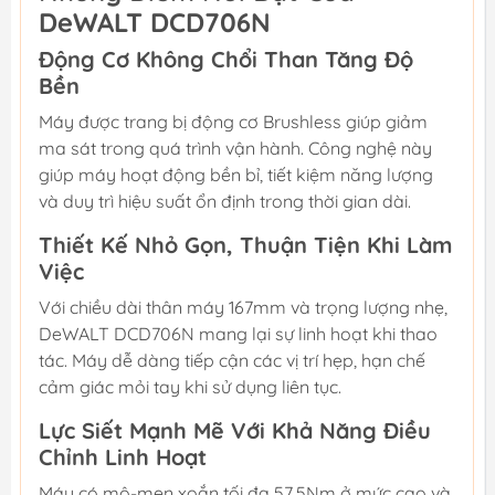
DeWALT DCD706N
Động Cơ Không Chổi Than Tăng Độ
Bền
Máy được trang bị động cơ Brushless giúp giảm
ma sát trong quá trình vận hành. Công nghệ này
giúp máy hoạt động bền bỉ, tiết kiệm năng lượng
và duy trì hiệu suất ổn định trong thời gian dài.
Thiết Kế Nhỏ Gọn, Thuận Tiện Khi Làm
Việc
Với chiều dài thân máy 167mm và trọng lượng nhẹ,
DeWALT DCD706N mang lại sự linh hoạt khi thao
tác. Máy dễ dàng tiếp cận các vị trí hẹp, hạn chế
cảm giác mỏi tay khi sử dụng liên tục.
Lực Siết Mạnh Mẽ Với Khả Năng Điều
Chỉnh Linh Hoạt
Máy có mô-men xoắn tối đa 57.5Nm ở mức cao và