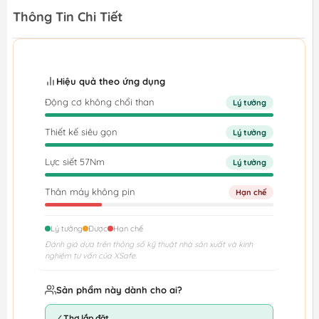
Thông Tin Chi Tiết
Hiệu quả theo ứng dụng
Động cơ không chổi than
Lý tưởng
Thiết kế siêu gọn
Lý tưởng
Lực siết 57Nm
Lý tưởng
Thân máy không pin
Hạn chế
Lý tưởng
Được
Hạn chế
Đánh giá dựa trên thông số kỹ thuật nhà sản xuất và kinh
nghiệm tư vấn của XSafe.
Sản phẩm này dành cho ai?
✓
Thợ lắp đặt