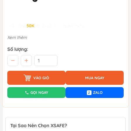
Giảm đến
50K
khi thanh toán qua Fundiin.
Xem thêm
Số lượng:
VÀO GIỎ
MUA NGAY
GỌI NGAY
ZALO
Z
Tại Sao Nên Chọn XSAFE?