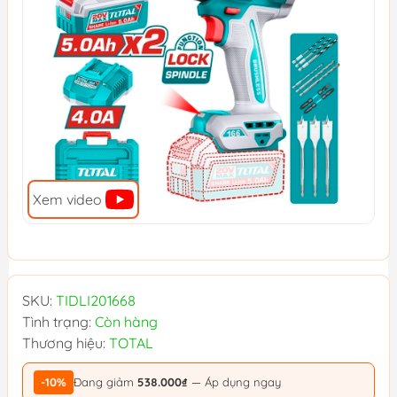
Xem video
SKU:
TIDLI201668
Tình trạng:
Còn hàng
Thương hiệu:
TOTAL
-10%
Đang giảm
538.000₫
— Áp dụng ngay