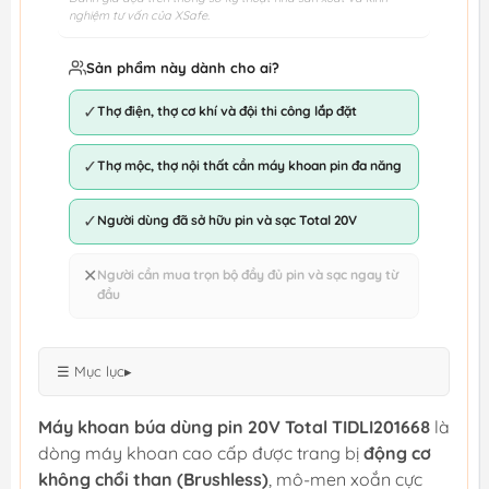
nghiệm tư vấn của XSafe.
Sản phẩm này dành cho ai?
✓
Thợ điện, thợ cơ khí và đội thi công lắp đặt
✓
Thợ mộc, thợ nội thất cần máy khoan pin đa năng
✓
Người dùng đã sở hữu pin và sạc Total 20V
✕
Người cần mua trọn bộ đầy đủ pin và sạc ngay từ
đầu
☰ Mục lục
▸
Máy khoan búa dùng pin 20V Total TIDLI201668
là
dòng máy khoan cao cấp được trang bị
động cơ
không chổi than (Brushless)
, mô-men xoắn cực