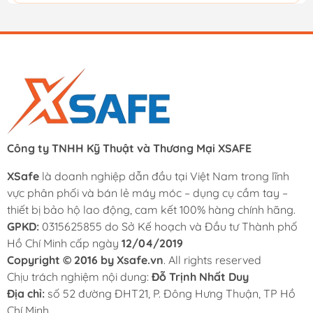
Công ty TNHH Kỹ Thuật và Thương Mại XSAFE
XSafe
là doanh nghiệp dẫn đầu tại Việt Nam trong lĩnh
vực phân phối và bán lẻ máy móc – dụng cụ cầm tay –
thiết bị bảo hộ lao động, cam kết 100% hàng chính hãng.
GPKD:
0315625855 do Sở Kế hoạch và Đầu tư Thành phố
Hồ Chí Minh cấp ngày
12/04/2019
Copyright © 2016 by Xsafe.vn
. All rights reserved
Chịu trách nghiệm nội dung:
Đỗ Trịnh Nhất Duy
Địa chỉ:
số 52 đường ĐHT21, P. Đông Hưng Thuận, TP Hồ
Chí Minh