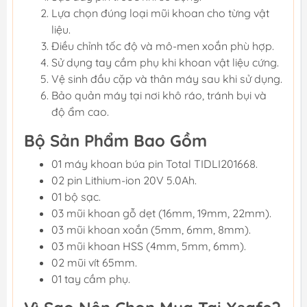
Lựa chọn đúng loại mũi khoan cho từng vật
liệu.
Điều chỉnh tốc độ và mô-men xoắn phù hợp.
Sử dụng tay cầm phụ khi khoan vật liệu cứng.
Vệ sinh đầu cặp và thân máy sau khi sử dụng.
Bảo quản máy tại nơi khô ráo, tránh bụi và
độ ẩm cao.
Bộ Sản Phẩm Bao Gồm
01 máy khoan búa pin Total TIDLI201668.
02 pin Lithium-ion 20V 5.0Ah.
01 bộ sạc.
03 mũi khoan gỗ dẹt (16mm, 19mm, 22mm).
03 mũi khoan xoắn (5mm, 6mm, 8mm).
03 mũi khoan HSS (4mm, 5mm, 6mm).
02 mũi vít 65mm.
01 tay cầm phụ.