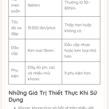
Thường từ 30–
men
166Nm.
80Nm.
xoắn
Tốc
Thấp hơn hoặc
độ va
31.500 lần/phút.
không có.
đập
Đầu cặp nhựa
Đầu
Kim loại 13mm.
hoặc kim loại nhỏ
cặp
hơn.
Đầy đủ pin, sạc
Phụ
và nhiều mũi
Ít phụ kiện hơn.
kiện
khoan.
Những Giá Trị Thiết Thực Khi Sử
Dụng
Khoan, khoan búa và bắt vít trên nhiều vật