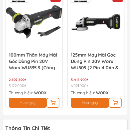
Khay đựng mũi khoan vặn vít bằng nhựa, có đế từ tính...
133.000₫
140.000₫
125mm Máy Mài Góc
12mm Mũi Khoan Từ
Dùng Pin 20V Worx
M2 Total TAC410122
WU809 (2 Pin 4.0Ah &
Sạc)
5.418.900₫
205.000₫
6.021.000₫
234.000₫
Thương hiệu:
WORX
Thương hiệu:
TOTAL
Mua ngay
Mua ngay
Thông Tin Chi Tiết