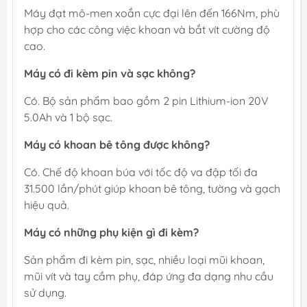
Máy đạt mô-men xoắn cực đại lên đến 166Nm, phù
hợp cho các công việc khoan và bắt vít cường độ
cao.
Máy có đi kèm pin và sạc không?
Có. Bộ sản phẩm bao gồm 2 pin Lithium-ion 20V
5.0Ah và 1 bộ sạc.
Máy có khoan bê tông được không?
Có. Chế độ khoan búa với tốc độ va đập tối đa
31.500 lần/phút giúp khoan bê tông, tường và gạch
hiệu quả.
Máy có những phụ kiện gì đi kèm?
Sản phẩm đi kèm pin, sạc, nhiều loại mũi khoan,
mũi vít và tay cầm phụ, đáp ứng đa dạng nhu cầu
sử dụng.