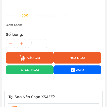
Giảm đến
50K
khi thanh toán qua Fundiin.
Xem thêm
Số lượng:
VÀO GIỎ
MUA NGAY
GỌI NGAY
ZALO
Z
Tại Sao Nên Chọn XSAFE?