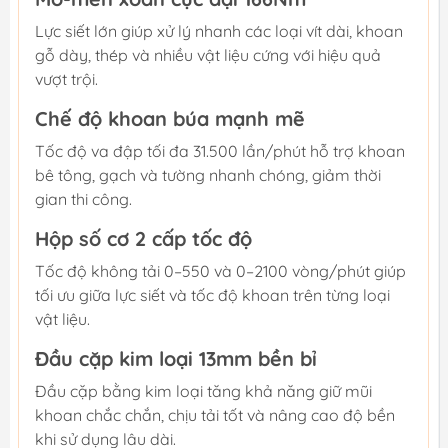
Lực siết lớn giúp xử lý nhanh các loại vít dài, khoan
gỗ dày, thép và nhiều vật liệu cứng với hiệu quả
vượt trội.
Chế độ khoan búa mạnh mẽ
Tốc độ va đập tối đa 31.500 lần/phút hỗ trợ khoan
bê tông, gạch và tường nhanh chóng, giảm thời
gian thi công.
Hộp số cơ 2 cấp tốc độ
Tốc độ không tải 0–550 và 0–2100 vòng/phút giúp
tối ưu giữa lực siết và tốc độ khoan trên từng loại
vật liệu.
Đầu cặp kim loại 13mm bền bỉ
Đầu cặp bằng kim loại tăng khả năng giữ mũi
khoan chắc chắn, chịu tải tốt và nâng cao độ bền
khi sử dụng lâu dài.