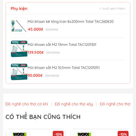
Phụ kiện
↕ Vuốt xem thêm
Mũi khoan bê tông trơn 8x200mm Total TAC260820
45.000₫
50.000₫
Mũi khoan sắt M2 13mm Total TAC1201301
139.500₫
155.000₫
Mũi khoan sắt M2 10.5mm Total TAC1201051
90.000₫
100.000₫
Bộ Mũi Khoan Đa Năng AMAXTOOLS CKB8 -10 Chi Tiết
189.000₫
Đồ nghề cho thợ cơ khí
|
Đồ nghề cho thợ xây
|
Đồ nghề cho thợ m
Khay đựng mũi khoan vặn vít bằng nhựa, có đế từ tính...
CÓ THỂ BẠN CŨNG THÍCH
90.250₫
95.000₫
-10%
-12%