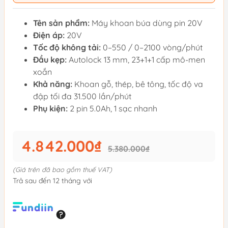
Tên sản phẩm:
Máy khoan búa dùng pin 20V
Điện áp:
20V
Tốc độ không tải:
0–550 / 0–2100 vòng/phút
Đầu kẹp:
Autolock 13 mm, 23+1+1 cấp mô-men
xoắn
Khả năng:
Khoan gỗ, thép, bê tông, tốc độ va
đập tối đa 31.500 lần/phút
Phụ kiện:
2 pin 5.0Ah, 1 sạc nhanh
4.842.000₫
5.380.000₫
(Giá trên đã bao gồm thuế VAT)
Trả sau đến 12 tháng với