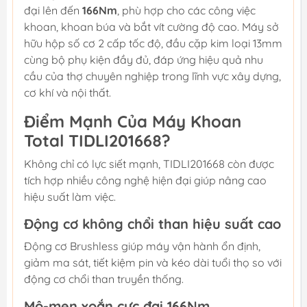
đại lên đến
166Nm
, phù hợp cho các công việc
khoan, khoan búa và bắt vít cường độ cao. Máy sở
hữu hộp số cơ 2 cấp tốc độ, đầu cặp kim loại 13mm
cùng bộ phụ kiện đầy đủ, đáp ứng hiệu quả nhu
cầu của thợ chuyên nghiệp trong lĩnh vực xây dựng,
cơ khí và nội thất.
Điểm Mạnh Của Máy Khoan
Total TIDLI201668?
Không chỉ có lực siết mạnh, TIDLI201668 còn được
tích hợp nhiều công nghệ hiện đại giúp nâng cao
hiệu suất làm việc.
Động cơ không chổi than hiệu suất cao
Động cơ Brushless giúp máy vận hành ổn định,
giảm ma sát, tiết kiệm pin và kéo dài tuổi thọ so với
động cơ chổi than truyền thống.
Mô-men xoắn cực đại 166Nm