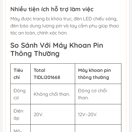
Nhiều tiện ích hỗ trợ làm việc
Máy được trang bị khóa trục, đèn LED chiếu sáng,
đèn báo dung lượng pin và tay cầm phụ giúp thao
tác an toàn, chính xác hơn.
So Sánh Với Máy Khoan Pin
Thông Thường
Tiêu
Total
Máy khoan pin
chí
TIDLI201668
thông thường
Động
Động cơ chổi
Không chổi than.
cơ
than.
Điện
20V.
12V–20V.
áp
Mô-