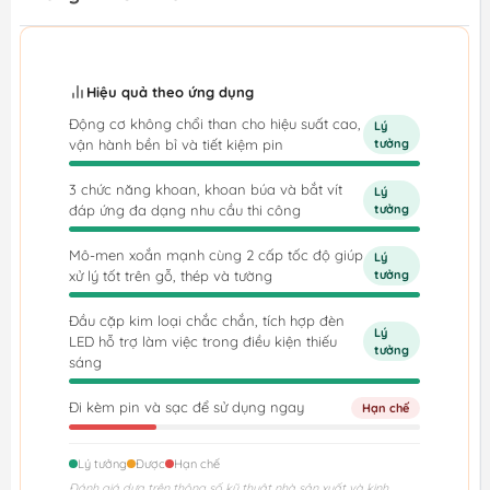
Hiệu quả theo ứng dụng
Động cơ không chổi than cho hiệu suất cao,
Lý
vận hành bền bỉ và tiết kiệm pin
tưởng
3 chức năng khoan, khoan búa và bắt vít
Lý
đáp ứng đa dạng nhu cầu thi công
tưởng
Mô-men xoắn mạnh cùng 2 cấp tốc độ giúp
Lý
xử lý tốt trên gỗ, thép và tường
tưởng
Đầu cặp kim loại chắc chắn, tích hợp đèn
Lý
LED hỗ trợ làm việc trong điều kiện thiếu
tưởng
sáng
Đi kèm pin và sạc để sử dụng ngay
Hạn chế
Lý tưởng
Được
Hạn chế
Đánh giá dựa trên thông số kỹ thuật nhà sản xuất và kinh