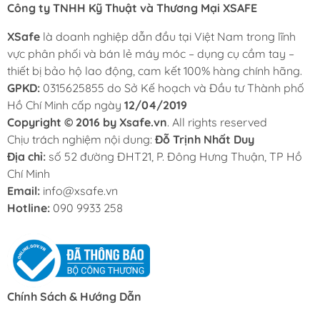
Công ty TNHH Kỹ Thuật và Thương Mại XSAFE
XSafe
là doanh nghiệp dẫn đầu tại Việt Nam trong lĩnh
vực phân phối và bán lẻ máy móc – dụng cụ cầm tay –
thiết bị bảo hộ lao động, cam kết 100% hàng chính hãng.
GPKD:
0315625855 do Sở Kế hoạch và Đầu tư Thành phố
Hồ Chí Minh cấp ngày
12/04/2019
Copyright © 2016 by Xsafe.vn
. All rights reserved
Chịu trách nghiệm nội dung:
Đỗ Trịnh Nhất Duy
Địa chỉ:
số 52 đường ĐHT21, P. Đông Hưng Thuận, TP Hồ
Chí Minh
Email:
info@xsafe.vn
Hotline:
090 9933 258
Chính Sách & Hướng Dẫn