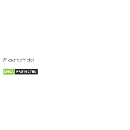
@xsafeofficial