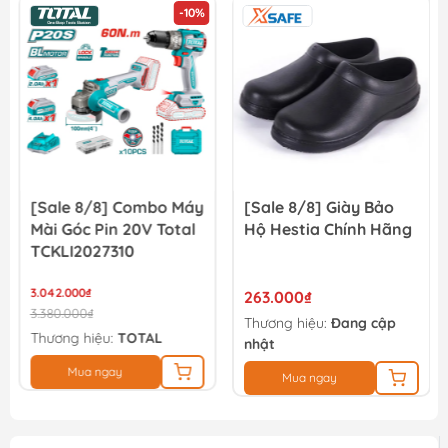
-10%
[Sale 8/8] Combo Máy
[Sale 8/8] Giày Bảo
Mài Góc Pin 20V Total
Hộ Hestia Chính Hãng
TCKLI2027310
3.042.000₫
263.000₫
3.380.000₫
Thương hiệu:
Đang cập
Thương hiệu:
TOTAL
nhật
Mua ngay
Mua ngay