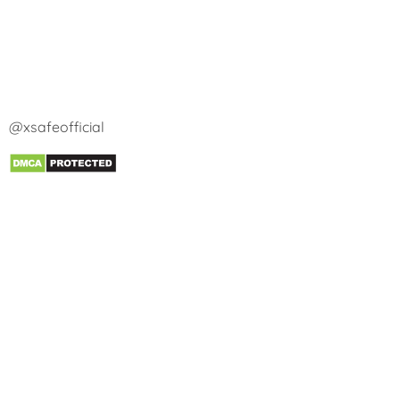
@xsafeofficial