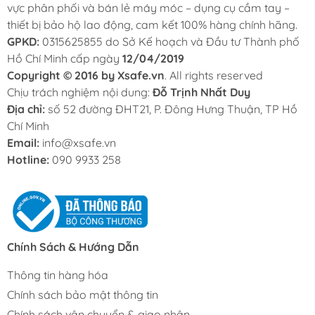
vực phân phối và bán lẻ máy móc – dụng cụ cầm tay –
thiết bị bảo hộ lao động, cam kết 100% hàng chính hãng.
GPKD:
0315625855 do Sở Kế hoạch và Đầu tư Thành phố
Hồ Chí Minh cấp ngày
12/04/2019
Copyright © 2016 by Xsafe.vn
. All rights reserved
Chịu trách nghiệm nội dung:
Đỗ Trịnh Nhất Duy
Địa chỉ:
số 52 đường ĐHT21, P. Đông Hưng Thuận, TP Hồ
Chí Minh
Email:
info@xsafe.vn
Hotline:
090 9933 258
Chính Sách & Hướng Dẫn
Thông tin hàng hóa
Chính sách bảo mật thông tin
Chính sách vận chuyển & giao nhận