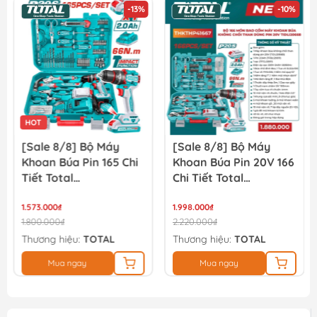
-13%
-10%
HOT
[Sale 8/8] Bộ Máy
[Sale 8/8] Bộ Máy
Khoan Búa Pin 165 Chi
Khoan Búa Pin 20V 166
Tiết Total
Chi Tiết Total
THKTHP11652
TIDLI20668
1.573.000₫
THKTHP41667
1.998.000₫
1.800.000₫
2.220.000₫
Thương hiệu:
TOTAL
Thương hiệu:
TOTAL
Mua ngay
Mua ngay