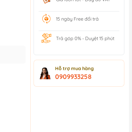
15 ngày Free đổi trả
Trả góp 0% - Duyệt 15 phút
Hỗ trợ mua hàng
0909933258