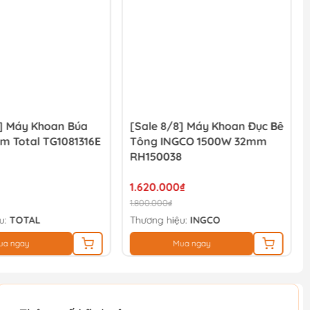
8] Máy Khoan Búa
[Sale 8/8] Máy Khoan Đục Bê
m Total TG1081316E
Tông INGCO 1500W 32mm
RH150038
1.620.000₫
1.800.000₫
u:
TOTAL
Thương hiệu:
INGCO
ua ngay
Mua ngay