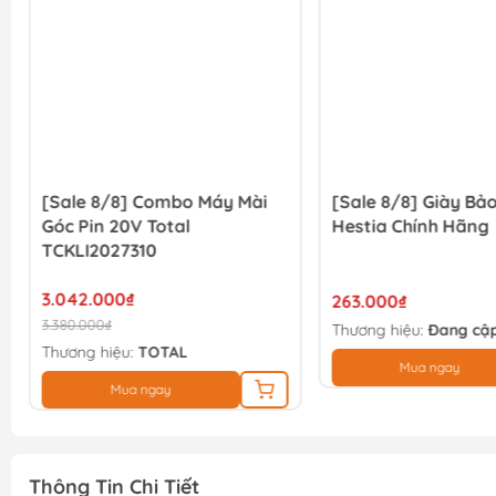
[Sale 8/8] Combo Máy Mài
[Sale 8/8] Giày Bả
Góc Pin 20V Total
Hestia Chính Hãng
TCKLI2027310
3.042.000₫
263.000₫
3.380.000₫
Thương hiệu:
Đang cập
Thương hiệu:
TOTAL
Mua ngay
Mua ngay
Thông Tin Chi Tiết