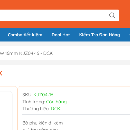
Combo tiết kiệm
Deal Hot
Kiểm Tra Đơn Hàng
W 16mm KJZ04-16 - DCK
K
SKU:
KJZ04-16
Tình trạng:
Còn hàng
Thương hiệu:
DCK
Bộ phụ kiện đi kèm
1 tay cầm phụ