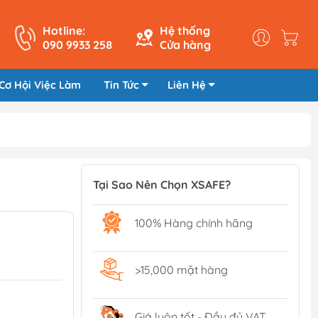
Hotline:
Hệ thống
090 9933 258
Cửa hàng
Cơ Hội Việc Làm
Tin Tức
Liên Hệ
Tại Sao Nên Chọn XSAFE?
100% Hàng chính hãng
>15,000 mặt hàng
Giá luôn tốt - Đầy đủ VAT