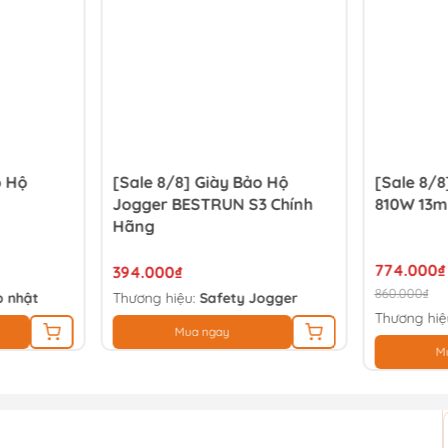
o Hộ
[Sale 8/8] Giày Bảo Hộ
[Sale 8/
Jogger BESTRUN S3 Chính
810W 13m
Hãng
774.000₫
394.000₫
860.000₫
 nhật
Thương hiệu:
Safety Jogger
Thương hiệ
Mua ngay
M