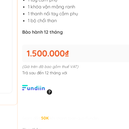
1 khóa vặn măng ranh
1 thanh nối tay cầm phụ
1 bộ chổi than
Bảo hành 12 tháng
1.500.000₫
(Giá trên đã bao gồm thuế VAT)
Trả sau đến 12 tháng với
Giảm đến
50K
khi thanh toán qua Fundiin.