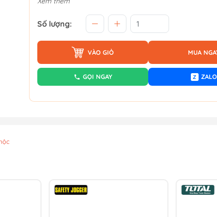
Xem thêm
Số lượng:
VÀO GIỎ
MUA NGA
GỌI NGAY
ZALO
Z
mộc