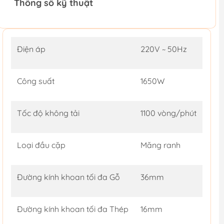
Thông số kỹ thuật
Điện áp
220V ~ 50Hz
Công suất
1650W
Tốc độ không tải
1100 vòng/phút
Loại đầu cặp
Măng ranh
Đường kính khoan tối đa Gỗ
36mm
Đường kính khoan tối đa Thép
16mm