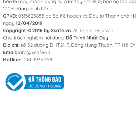
bán lẻ máy móc – dụng cụ cầm tay – thiết bị bảo hộ lao độ
100% hàng chính hãng.
GPKD:
0315625855 do Sở Kế hoạch và Đầu tư Thành phố Hồ
ngày
12/04/2019
Copyright © 2016 by Xsafe.vn
. All rights reserved
Chịu trách nghiệm nội dung:
Đỗ Trịnh Nhất Duy
Địa chỉ:
số 52 đường ĐHT21, P. Đông Hưng Thuận, TP Hồ Chí
Email:
info@xsafe.vn
Hotline:
090 9933 258